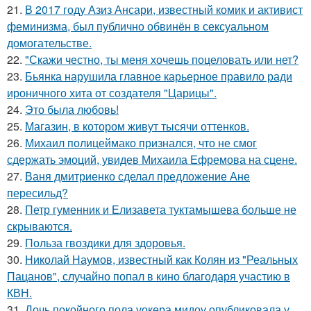
21.
В 2017 году Азиз Ансари, известный комик и активист
феминизма, был публично обвинён в сексуальном
домогательстве.
22.
"Скажи честно, ты меня хочешь поцеловать или нет?
23.
Бьянка нарушила главное карьерное правило ради
ироничного хита от создателя "Царицы".
24.
Это была любовь!
25.
Магазин, в котором живут тысячи оттенков.
26.
Михаил полицеймако признался, что не смог
сдержать эмоций, увидев Михаила Ефремова на сцене.
27.
Ваня дмитриенко сделал предложение Ане
пересильд?
28.
Петр гуменник и Елизавета туктамышева больше не
скрываются.
29.
Польза гвоздики для здоровья.
30.
Николай Наумов, известный как Колян из "Реальных
Пацанов", случайно попал в кино благодаря участию в
КВН.
31.
Дочь покойного пола уокера мидоу опубликовала у