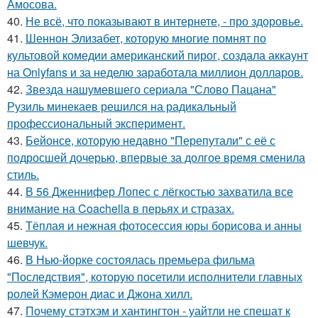
Амосова.
40.
Не всё, что показывают в интернете, - про здоровье.
41.
Шеннон Элизабет, которую многие помнят по
культовой комедии американский пирог, создала аккаунт
на Onlyfans и за неделю заработала миллион долларов.
42.
Звезда нашумевшего сериала "Слово Пацана"
Рузиль минекаев решился на радикальный
профессиональный эксперимент.
43.
Бейонсе, которую недавно "Перепутали" с её с
подросшей дочерью, впервые за долгое время сменила
стиль.
44.
В 56 Дженнифер Лопес с лёгкостью захватила все
внимание на Coachella в перьях и стразах.
45.
Тёплая и нежная фотосессия юры борисова и анны
шевчук.
46.
В Нью-йорке состоялась премьера фильма
"Последствия", которую посетили исполнители главных
ролей Кэмерон диас и Джона хилл.
47.
Почему стэтхэм и хантингтон - уайтли не спешат к