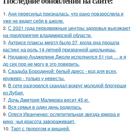
Последние обновления на сайте:
1.
Аня пересильд призналась, что рано повзрослела и
уже не видит себя в школе.
2.
С 2021 года передвижные центры здоровья выезжают
на предприятия владимирской области.
3.
Актрисе плаксы мертл было 37, когда она прошла
кастинг на роль 14-летней призрачной школьницы.
4.
Недавно Анджелине Джоли исполнился 51 год … и я
до сих пор не могу в это поверить.
5.
Свадьба Бородиной: белый дресс - код для всех,
кружево - только у невесты.
6.
В сети разгорелся скандал вокруг молодой блогерши
из Дубая.
7.
Дочь Дмитрия Маликова весит 45 кг.
8.
Вся семья в один день родилась.
9.
Олеся Иванченко: ослепительная звезда юмора и
кино, чья красота завораживает.
10.
Тарт с творогом и вишней.