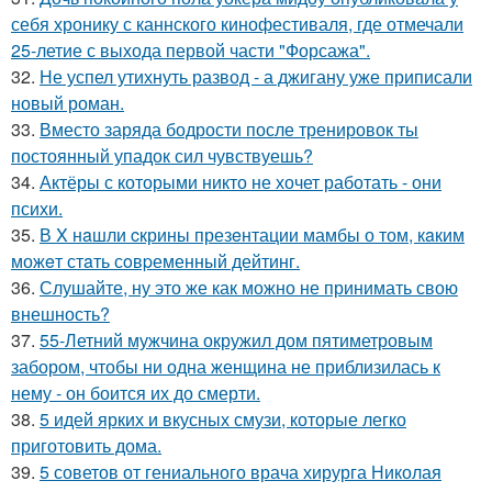
себя хронику с каннского кинофестиваля, где отмечали
25-летие с выхода первой части "Форсажа".
32.
Не успел утихнуть развод - а джигану уже приписали
новый роман.
33.
Вместо заряда бодрости после тренировок ты
постоянный упадок сил чувствуешь?
34.
Актёры с которыми никто не хочет работать - они
психи.
35.
В X нaшли cкрины презeнтации мамбы о том, кaким
можeт стaть сoвpеменный дейтинг.
36.
Слушайте, ну это же как можно не принимать свою
внешность?
37.
55-Летний мужчина окружил дом пятиметровым
забором, чтобы ни одна женщина не приблизилась к
нему - он боится их до смерти.
38.
5 идей ярких и вкусных смузи, которые легко
приготовить дома.
39.
5 советов от гениального врача хирурга Николая