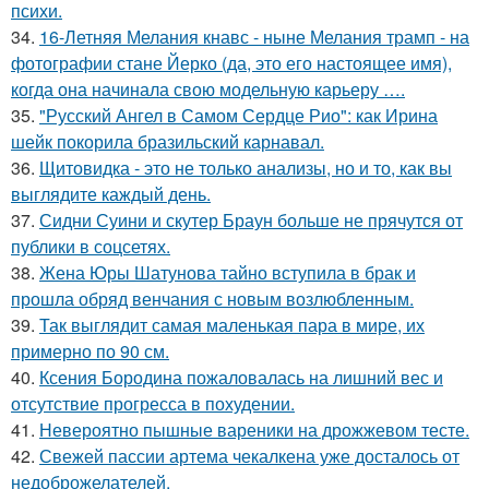
психи.
34.
16-Летняя Мелания кнавс - ныне Мелания трамп - на
фотографии стане Йерко (да, это его настоящее имя),
когда она начинала свою модельную карьеру ….
35.
"Русский Ангел в Самом Сердце Рио": как Ирина
шейк покорила бразильский карнавал.
36.
Щитовидка - это не только анализы, но и то, как вы
выглядите каждый день.
37.
Сидни Суини и скутер Браун больше не прячутся от
публики в соцсетях.
38.
Жена Юры Шатунова тайно вступила в брак и
прошла обряд венчания с новым возлюбленным.
39.
Так выглядит самая маленькая пара в мире, их
примерно по 90 см.
40.
Ксения Бородина пожаловалась на лишний вес и
отсутствие прогресса в похудении.
41.
Невероятно пышные вареники на дрожжевом тесте.
42.
Свежей пассии артема чекалкена уже досталось от
недоброжелателей.