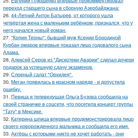
25.
Евгений Плющенко впервые прокомментировал
переход старшего сына в сборную Азербайджана:
26.
44-Летний Антон Батырев, от которого ушла
четвёртая жена с маленьким ребёнком, признался, что у
него начался новый роман.
27.
"Копия Теоны": бывший муж Ксении Бородиной
Курбан омаров впервые показал лицо годовалого сына
Адама.
28.
Алексей Серов из "Дискотеки Аварии" сделал дочери
подарок за успешную сдачу экзаменов.
29.
Слоеный салат "Орхидея".
30.
Меган появилась в красном наряде - и допустила
ошибку.
31.
Певица и телеведущая Ольга Бузова сообщила на
своей страничке в соцсети, что посетила концерт группы
"Тату" в Мексике.
32.
Катерина шпица впервые продемонстрировала лицо
своего новорожденного мальчика и сообщила его имя.
33.
Актёры с которыми никто не хочет работать - они