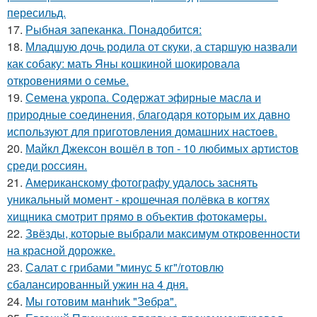
пересильд.
17.
Рыбная запеканка. Понадобится:
18.
Младшую дочь родила от скуки, а старшую назвали
как собаку: мать Яны кошкиной шокировала
откровениями о семье.
19.
Семена укропа. Содержат эфирные масла и
природные соединения, благодаря которым их давно
используют для приготовления домашних настоев.
20.
Майкл Джексон вошёл в топ - 10 любимых артистов
среди россиян.
21.
Американскому фотографу удалось заснять
уникальный момент - крошечная полёвка в когтях
хищника смотрит прямо в объектив фотокамеры.
22.
Звёзды, которые выбрали максимум откровенности
на красной дорожке.
23.
Салат с грибами "минус 5 кг"/готовлю
сбалансированный ужин на 4 дня.
24.
Мы готовим мaнhиk "Зeбpa".