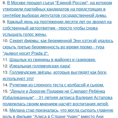
8.
В Москве прошел съезд "Единой России", на котором
утвердили партийных кандидатов на предстоящих в
сентябре выборах депутатов государственной думы.
9.
Каждый день на протяжении десяти лет он звонил на
собственный автоответчик - просто чтобы снова
услышать голос жены.
10.
Секрет фирмы: как беременной Энн хэтэуэй удалось
скрыть третью беременность во время промо - тура
"дьявол носит Prada 2".
11.
Шашлык из свинины в майонез и газировке.
12.
Идеальная голливудская пара!
13.
Голливудские звёзды, которые выглядят как боги,
используют это!
14.
Рулетики из слоеного теста с колбасой и сыром.
15.
"Деньги и Дорогие Подарки не Сделают Ребёнка
Избалованным", - 31-летняя актриса Валерия Астапова
поделилась своим мнением насчёт воспитания детей.
16.
Милана стар призналась, что могла сыграть главную
роль в фильме "Алиса в Стране Чудес" вместо Ани