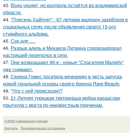
43.
Вода уходит, но контроль остаётся во владимирской
области.
44.
"Плесень Хайпует" - 67-летнюю мадонну захейтили в
социальных сетях после объявления своего 15-ого
студийного альбома.
45.
Сок для ….
46.
Разрыв адель и Михаила Литвина спровоцировал
настоящий переполох в сети.
47.
Они возвращают 90-е - новые "Спасатели Малибу"
уже снимают.
48.
Селена Гомес посетила вечеринку в честь запуска
новой тональной основы своего бренда Rare Beauty.
49.
"Что с ней происходит?
50.
21-Летняя турецкая тиктокерша кюбра карааслан
прыгнула с моста по неизвестным причинам.
© 2026 Современная девушка
Контакты
Пользовательское соглашение