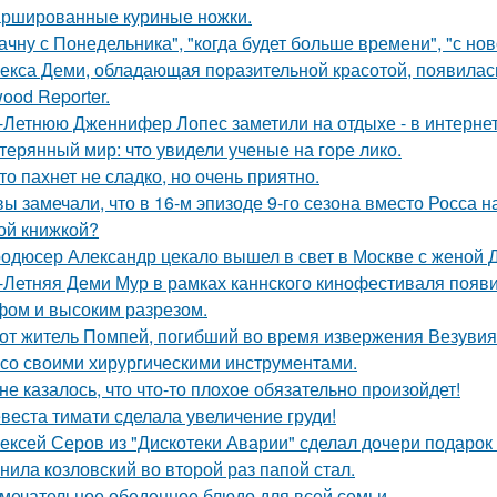
ршированные куриные ножки.
ачну с Понедельника", "когда будет больше времени", "с но
екса Деми, обладающая поразительной красотой, появилас
ood Reporter.
-Летнюю Дженнифер Лопес заметили на отдыхе - в интернет
терянный мир: что увидели ученые на горе лико.
то пахнет не сладко, но очень приятно.
вы замечали, что в 16-м эпизоде 9-го сезона вместо Росса н
ой книжкой?
одюсер Александр цекало вышел в свет в Москве с женой 
-Летняя Деми Мур в рамках каннского кинофестиваля появ
ом и высоким разрезом.
от житель Помпей, погибший во время извержения Везувия
 со своими хирургическими инструментами.
не казалось, что что-то плохое обязательно произойдет!
веста тимати сделала увеличение груди!
ексей Серов из "Дискотеки Аварии" сделал дочери подарок
нила козловский во второй раз папой стал.
мечательное обеденное блюдо для всей семьи.