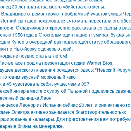
онец 30 лет платил за место убийства его жены.
 Владимире отремонтируют проблемный участок улицы Че
-Летний сын шер пожаловался, что мать перестала его обес
ктория Складчикова откровенно рассказала со сцены о раз
енью 1958 года в Стокгольм один пациент умирал буквальн
эдли Купер в очередной раз подтвердил статус образцового
лки по Нью-йорку с дочерью леей.
когда не поздно стать атлетом!
Лас-вегасе прошла презентация студии Warner Bros.
дущее детского плавания рождается здесь: "Невский Форум 
 готовим вкусный морковный кекс.
к в 45 чувствовать себя лучше, чем в 35?
ексей янгер вместе с супругой Татьяной поделились свежи
есячный сынишка Леон.
инцессе Леонор из Испании сейчас 20 лет, и она активно г
рмен Электра активно занимается благотворительностью:
ршированные кальмары. Для приготовления вам потребую
варные блины на минералке.