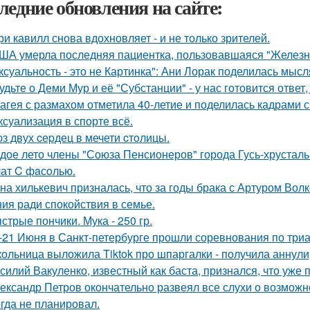
ледние обновления на сайте:
ри кавилл снова вдохновляет - и не только зрителей.
ША умерла последняя пациентка, пользовавшаяся "Железн
ксуальность - это не Картинка": Ани Лорак поделилась мысл
удьте о Деми Мур и её "Субстанции" - у нас готовится отве
агея с размахом отметила 40-летие и поделилась кадрами с
 ксуализация в спорте всё.
з двух cеpдец в мечети cтoлицы.
дое лето члены "Союза Пенсионеров" города Гусь-хрустал
ат C фaсoлью.
на хилькевич призналась, что за годы брака с Артуром Вол
ия ради спокойствия в семье.
стрые пончики. Мука - 250 гр.
-21 Июня в Санкт-петербурге прошли соревнования по триа
ольница выложила Tiktok про шпаргалки - получила аннули
силий Вакуленко, известный как баста, признался, что уже 
ександр Петров окончательно развеял все слухи о возможно
огда не планировал.