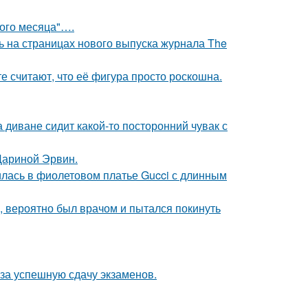
вого месяца"….
ь на страницах нового выпуска журнала The
е считают, что её фигура просто роскошна.
а диване сидит какой-то посторонний чувак с
Дариной Эрвин.
илась в фиолетовом платье Gucci с длинным
, вероятно был врачом и пытался покинуть
 за успешную сдачу экзаменов.