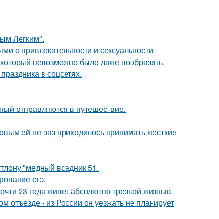
ым Легким".
ями о привлекательности и сексуальности.
т, который невозможно было даже вообразить.
 праздника в соцсетях.
ьный отправляются в путешествие.
ковым ей не раз приходилось принимать жесткие
тлону "медный всадник 51.
рование егэ.
почти 23 года живет абсолютно трезвой жизнью.
м отъезде - из России он уезжать не планирует