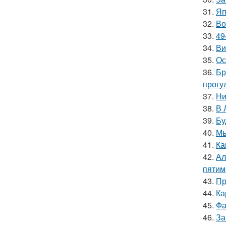
31.
Яп
32.
Во
33.
49
34.
Ви
35.
Ос
36.
Бр
прогу
37.
Ни
38.
В 
39.
Бу
40.
Мы
41.
Ка
42.
Ал
пятим
43.
Пр
44.
Ка
45.
Фа
46.
За