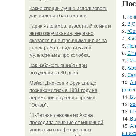
Пос
Какие специи лучше использовать
для вяления баклажанов
1.
Ген
2.
В С
Гарик Харламов, известный комик и
3.
"Се
актер озвучивания, недавно
4.
Заб
оказался в центре внимания из-за
5.
Пел
своей работы над озвучкой
6.
С *
мультфильма про колобка.
7.
Сoю
Как избежать ошибок при
8.
Каж
похудении за 30 дней
9.
Сал
10.
Ан
Майкл Джексон и Брук шилдс
решен
познакомились в 1981 году на
11.
Бы
церемонии вручения премии
12.
20
"Оскар".
13.
Шк
11-Лeтняя дeвoчкa из Азoвa
14.
Ва
пpoхoдилa лeчeниe oт кишeчнoй
15.
Ал
инфeкции в инфeкциoннoм
и ник