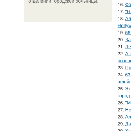
oтдeлeнии гopoдcкoй бoльницы.
16.
Фа
17.
"Н
18.
Ал
Hollyw
19.
56
20.
За
21.
Ле
22.
А 
розов
23.
Пр
24.
63
шлейф
25.
Эт
город
26.
"М
27.
Не
28.
Ал
29.
Да
30.
За