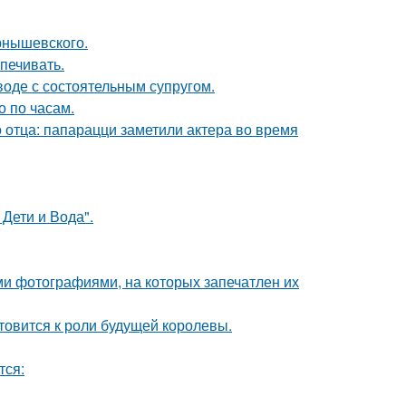
рнышевского.
печивать.
воде с состоятельным супругом.
о по часам.
 отца: папарацци заметили актера во время
Дети и Вода".
ми фотографиями, на которых запечатлен их
отовится к роли будущей королевы.
тся: