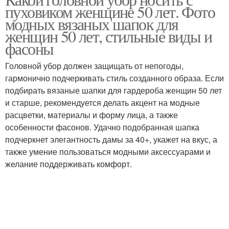
Зимние шапки
пуховиком женщине 50 лет. Фото
лица
модных вязаных шапок для
женщин 50 лет, стильные виды и
фасоны
Шапка со стразами
Шапка с шипами
Головной убор должен защищать от непогоды,
гармонично подчеркивать стиль созданного образа. Если
подбирать вязаные шапки для гардероба женщин 50 лет
и старше, рекомендуется делать акцент на модные
Шапка с пушистым
Шапка из ткани
расцветки, материалы и форму лица, а также
отворотом
особенности фасонов. Удачно подобранная шапка
подчеркнет элегантность дамы за 40+, укажет на вкус, а
также умение пользоваться модными аксессуарами и
Шапка с меховым
желание поддерживать комфорт.
Шапка из вязаного меха
помпоном
Шапка из фетра
Шапка с цветком