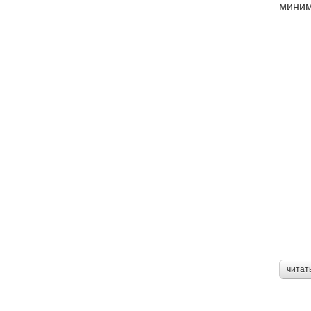
миним
читат