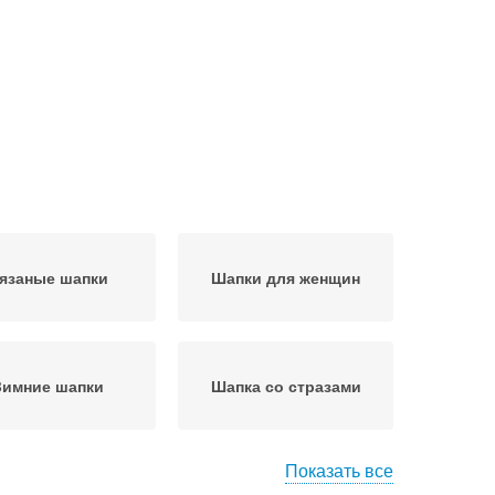
язаные шапки
Шапки для женщин
Зимние шапки
Шапка со стразами
Показать все
пка с пушистым
Шапка из вязаного меха