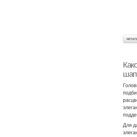
читат
Как
шап
Голов
подби
расцв
элега
подде
Для д
элега