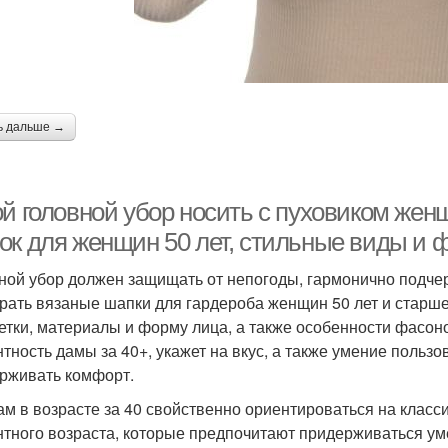
ь дальше →
ой головной убор носить с пуховиком жен
ок для женщин 50 лет, стильные виды и 
ной убор должен защищать от непогоды, гармонично подчер
рать вязаные шапки для гардероба женщин 50 лет и старше
етки, материалы и форму лица, а также особенности фасон
нтность дамы за 40+, укажет на вкус, а также умение поль
рживать комфорт.
ам в возрасте за 40 свойственно ориентироваться на клас
нтного возраста, которые предпочитают придерживаться ум