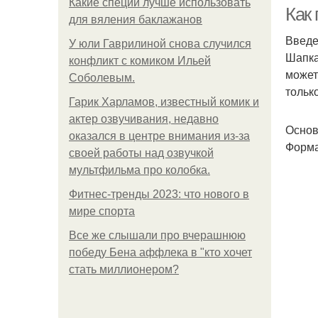
Какие специи лучше использовать
Как
для вяления баклажанов
Введ
У юли Гаврилиной снова случился
Шапка
конфликт с комиком Ильей
может
Соболевым.
тольк
Гарик Харламов, известный комик и
актер озвучивания, недавно
Основ
оказался в центре внимания из-за
Форма
своей работы над озвучкой
мультфильма про колобка.
Фитнес-тренды 2023: что нового в
мире спорта
Все же слышали про вчерашнюю
победу Бена аффлека в "кто хочет
стать миллионером?