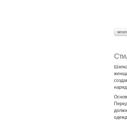
читат
Сти
Шапка
женщи
созда
наряд
Основ
Перед
должн
одежд