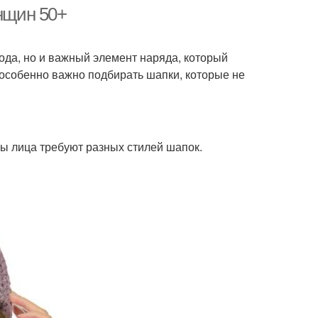
отворотом
енщин 50+
ода, но и важный элемент наряда, который
пка с цветком
Твердая шапка
особенно важно подбирать шапки, которые не
ы лица требуют разных стилей шапок.