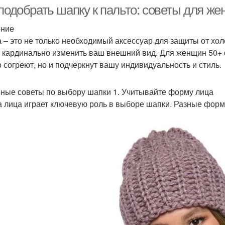
 подобрать шапку к пальто: советы для ж
ение
 – это не только необходимый аксессуар для защиты от хол
Шапка с меховым
Шапка из фетра
Ша
 кардинально изменить ваш внешний вид. Для женщин 50+ 
помпоном
о согреют, но и подчеркнут вашу индивидуальность и стиль.
ные советы по выбору шапки 1. Учитывайте форму лица
Шапка с ушами
Шапки из альпаки
 лица играет ключевую роль в выборе шапки. Разные форм