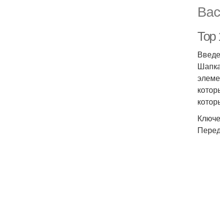
Вас
Top
Введ
Шапка
элеме
котор
котор
Ключе
Перед