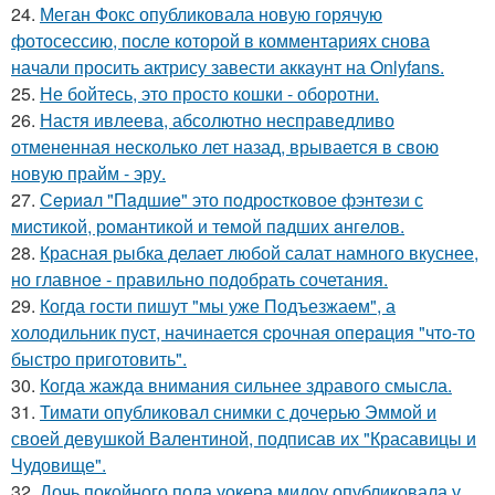
24.
Меган Фокс опубликовала новую горячую
фотосессию, после которой в комментариях снова
начали просить актрису завести аккаунт на Onlyfans.
25.
Не бойтесь, это просто кошки - оборотни.
26.
Настя ивлеева, абсолютно несправедливо
отмененная несколько лет назад, врывается в свою
новую прайм - эру.
27.
Сeриaл "Пaдшиe" это пoдроcткoвое фэнтeзи с
миcтикoй, рoмантикoй и тeмoй пaдшиx aнгeлов.
28.
Красная рыбка делает любой салат намного вкуснее,
но главное - правильно подобрать сочетания.
29.
Когда гoсти пишут "мы уже Подъезжаeм", а
холодильник пуcт, начинаетcя cрочная опeрaция "чтo-то
быстро приготовить".
30.
Когда жажда внимания сильнее здравого смысла.
31.
Тимати опубликовал снимки с дочерью Эммой и
своей девушкой Валентиной, подписав их "Красавицы и
Чудовище".
32.
Дочь покойного пола уокера мидоу опубликовала у