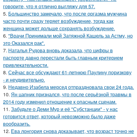
говорите, что я отлично выгляжу для 57.
5.
Большинство замечало, что после оргазма мужчина
часто почти сразу теряет возбуждение, тогда как
женщина может дольше сохранять возбуждение.
6.
"Врачи Принимали мой Затяжной Кашель за Астму, но
это Оказался рак".
7.
Наталья Рудова вновь доказала, что цифры в
паспорте давно перестали быть главным критерием
привлекательности.
8.
Сейчас все обсуждают 61-летнюю Паулину поризкову
- и неудивительно.
9.
Недавно Изабела мерсед отпраздновала свои 24 года.
10.
Ян цапник признался, что после серьёзной травмы в
2014 году изменил отношение к опасным сценам.
11.
Забудьте о Деми Мур и её "Субстанции" - у нас
готовится ответ, который невозможно было даже
вообразить.
12.
Ева лонгория снова доказывает, что возраст точно не