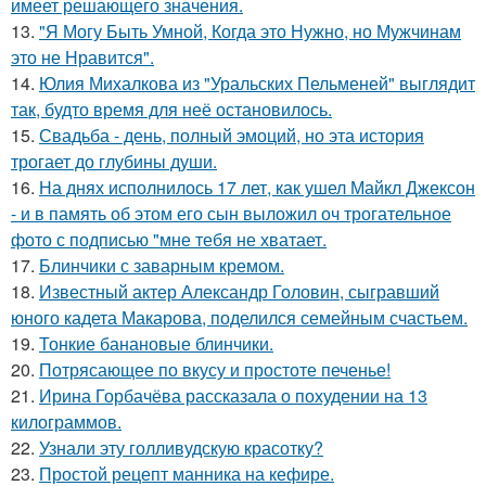
имеет решающего значения.
13.
"Я Могу Быть Умной, Когда это Нужно, но Мужчинам
это не Нравится".
14.
Юлия Михалкова из "Уральских Пельменей" выглядит
так, будто время для неё остановилось.
15.
Свадьба - день, полный эмоций, но эта история
трогает до глубины души.
16.
На днях исполнилось 17 лет, как ушел Майкл Джексон
- и в память об этом его сын выложил оч трогательное
фото с подписью "мне тебя не хватает.
17.
Блинчики с заварным кремом.
18.
Известный актер Александр Головин, сыгравший
юного кадета Макарова, поделился семейным счастьем.
19.
Тонкие банановые блинчики.
20.
Потрясающее по вкусу и простоте печенье!
21.
Ирина Горбачёва рассказала о похудении на 13
килограммов.
22.
Узнали эту голливудскую красотку?
23.
Простой рецепт манника на кефире.