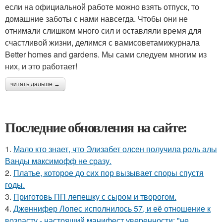
если на официальной работе можно взять отпуск, то
домашние заботы с нами навсегда. Чтобы они не
отнимали слишком много сил и оставляли время для
счастливой жизни, делимся с вамисоветамижурнала
Better homes and gardens. Мы сами следуем многим из
них, и это работает!
читать дальше →
Последние обновления на сайте:
1.
Мало кто знает, что Элизабет олсен получила роль алы
Ванды максимофф не сразу.
2.
Платье, которое до сих пор вызывает споры спустя
годы.
3.
Приготовь ПП лепешку с сыром и творогом.
4.
Дженнифер Лопес исполнилось 57, и её отношение к
возрасту - настоящий манифест уверенности: "не