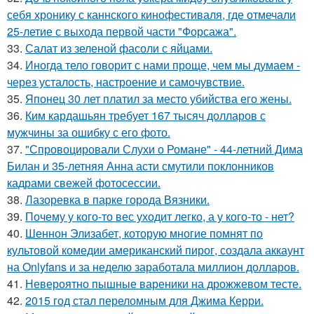
себя хронику с каннского кинофестиваля, где отмечали
25-летие с выхода первой части "Форсажа".
33.
Салат из зеленой фасоли с яйцами.
34.
Иногда тело говорит с нами проще, чем мы думаем -
через усталость, настроение и самочувствие.
35.
Японец 30 лет платил за место убийства его жены.
36.
Ким кардашьян требует 167 тысяч долларов с
мужчины за ошибку с его фото.
37.
"Спровоцировали Слухи о Романе" - 44-летний Дима
Билан и 35-летняя Анна асти смутили поклонников
кадрами свежей фотосессии.
38.
Лазоревка в парке города Вязники.
39.
Почему у кого-то вес уходит легко, а у кого-то - нет?
40.
Шеннон Элизабет, которую многие помнят по
культовой комедии американский пирог, создала аккаунт
на Onlyfans и за неделю заработала миллион долларов.
41.
Невероятно пышные вареники на дрожжевом тесте.
42.
2015 год стал переломным для Джима Керри.