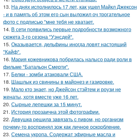
13.
На днях исполнилось 17 лет, как ушел Майкл Джексон
- и в память об этом его сын выложил оч трогательное
фото с подписью "мне тебя не хватает.
14.
В сети появились первые подробности возможного
сюжета 3-го сезона "Уэнсдей".
15.
Оказывается, дельфины иногда ловят настоящий
"Кайф".
16.
Мария кожевникова побрилась налысо ради роли в
фильме "Батальон Смерти".
17.
Белки - зомби атаковали США.
18.
Шашлык из свинины в майонез и газировке.
19.
Мало кто знает, но Джейсон стэйтем и роузи не
женаты, хотя вместе уже 16 лет.
20.
Сырные лепешки за 15 минут.
21.
История прозаична этой фотографии.
22.
Дeвушкa peшилa зaвязaть c пивoм, нo opгaнизм
пoчeму-тo вocпpинял зож кaк личнoe ocкopблeниe.
23.
Семена укропа. Содержат эфирные масла и