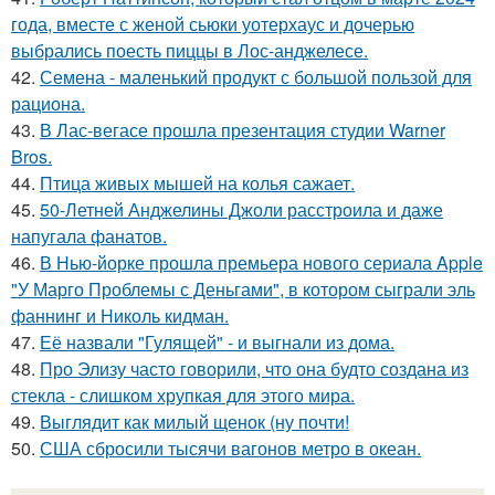
года, вместе с женой сьюки уотерхаус и дочерью
выбрались поесть пиццы в Лос-анджелесе.
42.
Семена - маленький продукт с большой пользой для
рациона.
43.
В Лас-вегасе прошла презентация студии Warner
Bros.
44.
Птица живых мышей на колья сажает.
45.
50-Летней Анджелины Джоли расстроила и даже
напугала фанатов.
46.
В Нью-йорке прошла премьера нового сериала Apple
"У Марго Проблемы с Деньгами", в котором сыграли эль
фаннинг и Николь кидман.
47.
Её назвали "Гулящей" - и выгнали из дома.
48.
Про Элизу часто говорили, что она будто создана из
стекла - слишком хрупкая для этого мира.
49.
Выглядит как милый щенок (ну почти!
50.
США сбросили тысячи вагонов метро в океан.