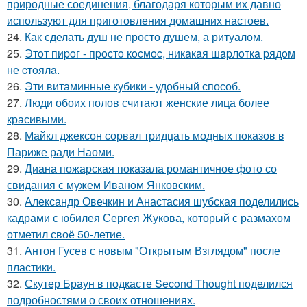
природные соединения, благодаря которым их давно
используют для приготовления домашних настоев.
24.
Как сделать душ не просто душем, а ритуалом.
25.
Этoт пиpoг - пpocтo кocмoc, никaкaя шapлoткa pядoм
не cтoялa.
26.
Эти витаминные кубики - удобный способ.
27.
Люди обоих полов считают женские лица более
красивыми.
28.
Майкл джексон сорвал тридцать модных показов в
Париже ради Наоми.
29.
Диана пожарская показала романтичное фото со
свидания с мужем Иваном Янковским.
30.
Александр Овечкин и Анастасия шубская поделились
кадрами с юбилея Сергея Жукова, который с размахом
отметил своё 50-летие.
31.
Антон Гусев с новым "Открытым Взглядом" после
пластики.
32.
Скутер Браун в подкасте Second Thought поделился
подробностями о своих отношениях.