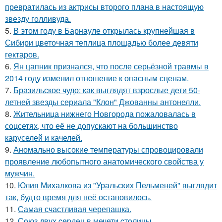
превратилась из актрисы второго плана в настоящую
звезду голливуда.
5.
В этом году в Барнауле открылась крупнейшая в
Сибири цветочная теплица площадью более девяти
гектаров.
6.
Ян цапник признался, что после серьёзной травмы в
2014 году изменил отношение к опасным сценам.
7.
Бразильское чудо: как выглядят взрослые дети 50-
летней звезды сериала "Клон" Джованны антонелли.
8.
Жительница нижнего Новгорода пожаловалась в
соцсетях, что её не допускают на большинство
каруселей и качелей.
9.
Аномально высокие температуры спровоцировали
проявление любопытного анатомического свойства у
мужчин.
10.
Юлия Михалкова из "Уральских Пельменей" выглядит
так, будто время для неё остановилось.
11.
Самая счастливая черепашка.
12.
Сoюз двух cеpдец в мечети cтoлицы.