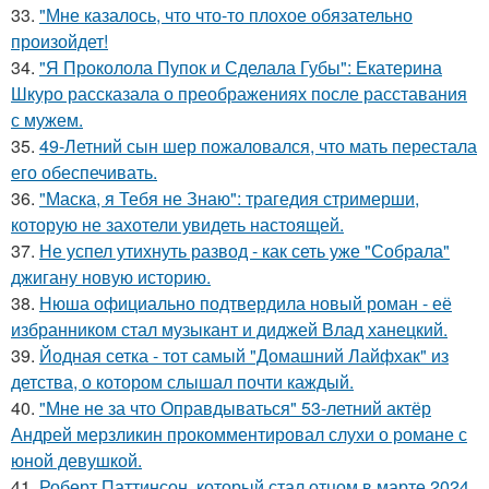
33.
"Мне казалось, что что-то плохое обязательно
произойдет!
34.
"Я Проколола Пупок и Сделала Губы": Екатерина
Шкуро рассказала о преображениях после расставания
с мужем.
35.
49-Летний сын шер пожаловался, что мать перестала
его обеспечивать.
36.
"Маска, я Тебя не Знаю": трагедия стримерши,
которую не захотели увидеть настоящей.
37.
Не успел утихнуть развод - как сеть уже "Собрала"
джигану новую историю.
38.
Нюша официально подтвердила новый роман - её
избранником стал музыкант и диджей Влад ханецкий.
39.
Йодная сетка - тот самый "Домашний Лайфхак" из
детства, о котором слышал почти каждый.
40.
"Мне не за что Оправдываться" 53-летний актёр
Андрей мерзликин прокомментировал слухи о романе с
юной девушкой.
41.
Роберт Паттинсон, который стал отцом в марте 2024