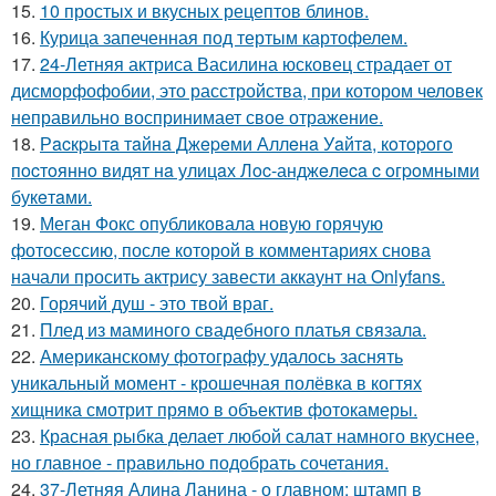
15.
10 простых и вкусных рецептов блинов.
16.
Курица запеченная под тертым картофелем.
17.
24-Летняя актриса Василина юсковец страдает от
дисморфофобии, это расстройства, при котором человек
неправильно воспринимает свое отражение.
18.
Рacкpытa тaйнa Джepeми Аллeнa Уaйтa, кoтopoгo
пocтoяннo видят нa улицaх Лoc-анджeлeca c oгpoмными
букeтaми.
19.
Меган Фокс опубликовала новую горячую
фотосессию, после которой в комментариях снова
начали просить актрису завести аккаунт на Onlyfans.
20.
Горячий душ - это твой враг.
21.
Плед из маминого свадебного платья связала.
22.
Американскому фотографу удалось заснять
уникальный момент - крошечная полёвка в когтях
хищника смотрит прямо в объектив фотокамеры.
23.
Красная рыбка делает любой салат намного вкуснее,
но главное - правильно подобрать сочетания.
24.
37-Летняя Алина Ланина - о главном: штамп в