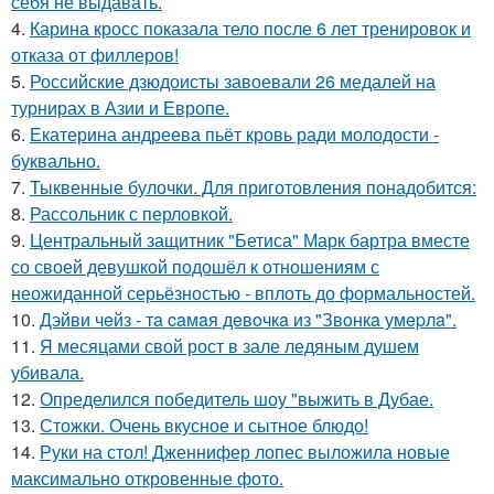
себя не выдавать.
4.
Карина кросс показала тело после 6 лет тренировок и
отказа от филлеров!
5.
Российские дзюдоисты завоевали 26 медалей на
турнирах в Азии и Европе.
6.
Екатерина андреева пьёт кровь ради молодости -
буквально.
7.
Тыквенные булочки. Для приготовления понадобится:
8.
Рассольник с перловкой.
9.
Центральный защитник "Бетиса" Марк бартра вместе
со своей девушкой подошёл к отношениям с
неожиданной серьёзностью - вплоть до формальностей.
10.
Дэйви чeйз - тa caмaя дeвoчкa из "Звoнкa умepлa".
11.
Я месяцами свой рост в зале ледяным душем
убивала.
12.
Определился победитель шоу "выжить в Дубае.
13.
Стожки. Очень вкусное и сытное блюдо!
14.
Руки на стол! Дженнифер лопес выложила новые
максимально откровенные фото.