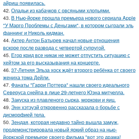
айриш появилась.
42.
Оладьи из кабачков с овсяными хлопьями.
43.
В Нью-йорке прошла премьера нового сериала Apple
"У Марго Проблемы с Деньгами", в котором сыграли эль
фаннинг и Николь кидман.
44.
Актер Антон Батырев начал новые отношения
вскоре после развода с четвертой супругой.
45.
Егор крид все никак не может отпустить ситуацию с
хейтом за его высказывания на концерте.
46.
37-Летняя Эльза хоск ждёт второго ребёнка от своего
жениха тома Дейли.
47.
Фанаты "Гарри Поттера" нашли своего идеального
Северуса снейпа в лице 29-летнего Юэна митчелла.
48.
Закуска из плавленого сырка, моркови и яиц.
49.
Энн хэтэуэй откровенно рассказала о борьбе с
дисморфией тела.
50.
Зендая, которая недавно тайно вышла замуж,
продемонстрировала новый яркий образ на нью-
йоркской премьере своего фильма "вот это драма!