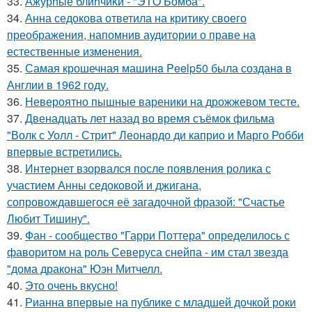
33.
Ажурhые блиhчиkи - "ЭТO Бомба".
34.
Анна седокова ответила на критику своего
преображения, напомнив аудитории о праве на
естественные изменения.
35.
Самая крошечная машинa Peelp50 была созданa в
Англии в 1962 году.
36.
Невероятно пышные вареники на дрожжевом тесте.
37.
Двенадцать лет назад во время съёмок фильма
"Волк с Уолл - Стрит" Леонардо ди каприо и Марго Робби
впервые встретились.
38.
Интернет взорвался после появления ролика с
участием Анны седоковой и джигана,
сопровождавшегося её загадочной фразой: "Счастье
Любит Тишину".
39.
Фан - сообщество "Гарри Поттера" определилось с
фаворитом на роль Северуса снейпа - им стал звезда
"дома дракона" Юэн Митчелл.
40.
Это очень вкусно!
41.
Рианна впервые на публике с младшей дочкой роки