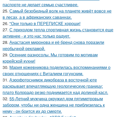
паспорте не делает семью счастливее.
25.
Самый безобидный волк на планете живёт вовсе не
в лесах, а в африканских саваннах.
26.
"Они только в ПЕРЕПИСКЕ хороши!
27.
С приходом тепла спортивная жизнь становится еще
активнее - и это нас только радует.
28.
Анастасия миронова и её бренд снова поразили
необычной рекламой.
29.
Осенние разносолы. Мы готовим по мотивам
корейской кухни!
30.
Мария кожевникова поделилась воспоминаниями о
своих отношениях с Виталием гогунским.
31.
Аэрофотоснимок дикобpaза в восточной юте
раскрывает впечатляющую геологическую границу:
плато Колорадо резко поднимается над долиной касл.
32.
55-Летний мужчина окружил дом пятиметровым
забором, чтобы ни одна женщина не приблизилась к
нему - он боится их до смерти.