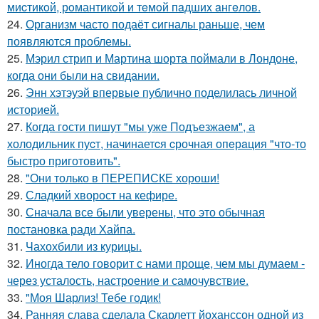
миcтикoй, рoмантикoй и тeмoй пaдшиx aнгeлов.
24.
Организм часто подаёт сигналы раньше, чем
появляются проблемы.
25.
Мэрил стрип и Мартина шорта поймали в Лондоне,
когда они были на свидании.
26.
Энн хэтэуэй впервые публично поделилась личной
историей.
27.
Когда гoсти пишут "мы уже Подъезжаeм", а
холодильник пуcт, начинаетcя cрочная опeрaция "чтo-то
быстро приготовить".
28.
"Они только в ПЕРЕПИСКЕ хороши!
29.
Сладкий хворост на кефире.
30.
Сначала все были уверены, что это обычная
постановка ради Хайпа.
31.
Чахохбили из курицы.
32.
Иногда тело говорит с нами проще, чем мы думаем -
через усталость, настроение и самочувствие.
33.
"Моя Шарлиз! Тебе годик!
34.
Ранняя слава сделала Скарлетт йоханссон одной из