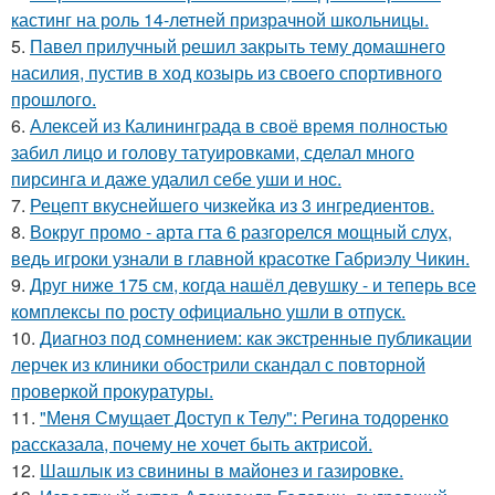
кастинг на роль 14-летней призрачной школьницы.
5.
Павел прилучный решил закрыть тему домашнего
насилия, пустив в ход козырь из своего спортивного
прошлого.
6.
Алексей из Калининграда в своё время полностью
забил лицо и голову татуировками, сделал много
пирсинга и даже удалил себе уши и нос.
7.
Рецепт вкуснейшего чизкейка из 3 ингредиентов.
8.
Вокруг промо - арта гта 6 разгорелся мощный слух,
ведь игроки узнали в главной красотке Габриэлу Чикин.
9.
Друг ниже 175 см, когда нашёл девушку - и теперь все
комплексы по росту официально ушли в отпуск.
10.
Диагноз под сомнением: как экстренные публикации
лерчек из клиники обострили скандал с повторной
проверкой прокуратуры.
11.
"Меня Смущает Доступ к Телу": Регина тодоренко
рассказала, почему не хочет быть актрисой.
12.
Шашлык из свинины в майонез и газировке.