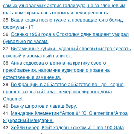
самых узнаваемых актрис голливуда, но за глянцевым
фасадом скрывалась огромная неуверенность.
35.
Ваша кошка после туалета превращается в болид
формулы - 1?
36.
Осенью 1958 года в Стокгольм один пациент умирал
буквально по часам.
37.
Витаминные кубики - удобный способ быстро сделать
вкусный и ароматный напиток.
38.
Анна седокова ответила на критику своего
преображения, напомнив аудитории о праве на
естественные изменения.
39.
Во Франции, в аббатстве аббатство во - де - серне,
прошёл закрытый Гала - вечер ювелирного дома
Chaumet.
40.
Банку шпротов и лаваш беру.
41.
Мандарин Клементин "Amoa 8" (C. Clementina"Amoa
8") красный мандарин.
42.
Хейли бибер, Кейт хадсон, бэкхэмы: Time 100 Gala