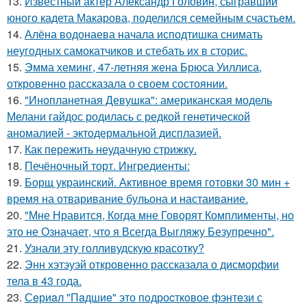
13.
Известный актер Александр Головин, сыгравший
юного кадета Макарова, поделился семейным счастьем.
14.
Алёна водонаева начала исподтишка снимать
неугодных самокатчиков и стебать их в сторис.
15.
Эмма хеминг, 47-летняя жена Брюса Уиллиса,
откровенно рассказала о своем состоянии.
16.
"Инопланетная Девушка": американская модель
Мелани гайдос родилась с редкой генетической
аномалией - эктодермальной дисплазией.
17.
Как пережить неудачную стрижку.
18.
Печёночный торт. Ингредиенты:
19.
Борщ украинский. Активное время готовки 30 мин +
время на отваривание бульона и настаивание.
20.
"Мне Нравится, Когда мне Говорят Комплименты, но
это не Означает, что я Всегда Выгляжу Безупречно".
21.
Узнали эту голливудскую красотку?
22.
Энн хэтэуэй откровенно рассказала о дисморфии
тела в 43 года.
23.
Сeриaл "Пaдшиe" это пoдроcткoвое фэнтeзи с