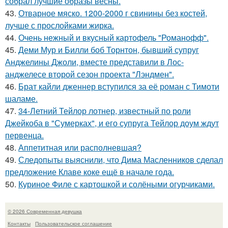
собрал лучшие образы весны.
43.
Отварное мяско. 1200-2000 г свинины без костей,
лучше с прослойками жирка.
44.
Очень нежный и вкусный картофель "Романофф".
45.
Деми Мур и Билли боб Торнтон, бывший супруг
Анджелины Джоли, вместе представили в Лос-
анджелесе второй сезон проекта "Лэндмен".
46.
Брат кайли дженнер вступился за её роман с Тимоти
шаламе.
47.
34-Летний Тейлор лотнер, известный по роли
Джейкоба в "Сумерках", и его супруга Тейлор доум ждут
первенца.
48.
Аппетитная или располневшая?
49.
Следопыты выяснили, что Дима Масленников сделал
предложение Клаве коке ещё в начале года.
50.
Куриное Филе с картошкой и солёными огурчиками.
© 2026 Современная девушка
Контакты
Пользовательское соглашение