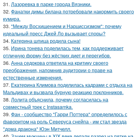
31.
Лазоревка в парке города Вязники.
32.
Фанатки димы билана потребовали накормить своего
кумира.
33.
"Между Восхищением и Нарциссизмом": почему
идеальный пресс Джей Ло вызывает споры?
34.
Катерина шпица родила сына!
35.
Ирина тонева поделилась тем, как поддерживает
отличную форму без жёстких диет и перегибов.
36.
Анна седокова ответила на критику своего
преображения, напомнив аудитории о праве на
естественные изменения.
37.
Екатерина Климова поделилась кадрами с отдыха на
Мальдивах и вызвала бурную реакцию поклонников.
38.
Лолита объяснила, почему согласилась на
совместный трек с Instasamka.
39.
Фан - сообщество "Гарри Поттера" определилось с
фаворитом на роль Северуса снейпа - им стал звезда
"дома дракона" Юэн Митчелл.
40.
Зачем мужчины в XIX веке делали разрез на пятке на