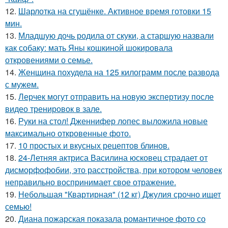
12.
Шарлотка на сгущёнке. Активное время готовки 15
мин.
13.
Младшую дочь родила от скуки, а старшую назвали
как собаку: мать Яны кошкиной шокировала
откровениями о семье.
14.
Женщина похудела на 125 килограмм после развода
с мужем.
15.
Лерчек могут отправить на новую экспертизу после
видео тренировок в зале.
16.
Руки на стол! Дженнифер лопес выложила новые
максимально откровенные фото.
17.
10 простых и вкусных рецептов блинов.
18.
24-Летняя актриса Василина юсковец страдает от
дисморфофобии, это расстройства, при котором человек
неправильно воспринимает свое отражение.
19.
Небольшая "Квартирная" (12 кг) Джулия срочно ищет
семью!
20.
Диана пожарская показала романтичное фото со