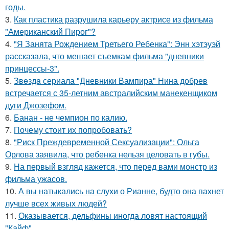
годы.
3.
Как пластика разрушила карьеру актрисе из фильма
"Американский Пирог"?
4.
"Я Занята Рождением Третьего Ребенка": Энн хэтэуэй
рассказала, что мешает съемкам фильма "дневники
принцессы-3".
5.
Звeздa сериала "Дневники Вампира" Нина добрев
встречается с 35-летним австралийским манекенщиком
дуги Джозефом.
6.
Банан - не чемпион по калию.
7.
Почему стоит их попробовать?
8.
"Риск Преждевременной Сексуализации": Ольга
Орлова заявила, что ребенка нельзя целовать в губы.
9.
На первый взгляд кажется, что перед вами монстр из
фильма ужасов.
10.
А вы натыкались на слухи о Рианне, будто она пахнет
лучше всех живых людей?
11.
Оказывается, дельфины иногда ловят настоящий
"Кайф".