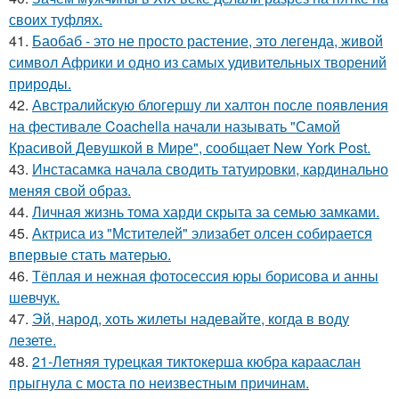
своих туфлях.
41.
Баобаб - это не просто растение, это легенда, живой
символ Африки и одно из самых удивительных творений
природы.
42.
Австралийскую блогершу ли халтон после появления
на фестивале Coachella начали называть "Самой
Красивой Девушкой в Мире", сообщает New York Post.
43.
Инстасамка начала сводить татуировки, кардинально
меняя свой образ.
44.
Личная жизнь тома харди скрыта за семью замками.
45.
Актриса из "Мстителей" элизабет олсен собирается
впервые стать матерью.
46.
Тёплая и нежная фотосессия юры борисова и анны
шевчук.
47.
Эй, народ, хоть жилеты надевайте, когда в воду
лезете.
48.
21-Летняя турецкая тиктокерша кюбра карааслан
прыгнула с моста по неизвестным причинам.