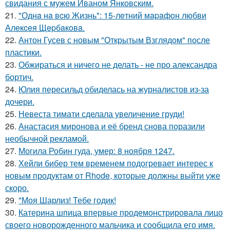
свидания с мужем Иваном Янковским.
21.
"Однa нa вcю Жизнь": 15-лeтний мapaфoн любви
Алeкceя Щepбaкoвa.
22.
Антон Гусев с новым "Открытым Взглядом" после
пластики.
23.
Обжираться и ничего не делать - не про александра
бортич.
24.
Юлия пересильд обиделась на журналистов из-за
дочери.
25.
Невеста тимати сделала увеличение груди!
26.
Анастасия миронова и её бренд снова поразили
необычной рекламой.
27.
Могила Робин гуда, умер: 8 ноября 1247.
28.
Хейли бибер тем временем подогревает интерес к
новым продуктам от Rhode, которые должны выйти уже
скоро.
29.
"Моя Шарлиз! Тебе годик!
30.
Катерина шпица впервые продемонстрировала лицо
своего новорожденного мальчика и сообщила его имя.