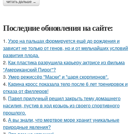
читать дальше →
Последние обновления на сайте:
1.
Узор на пальцах формируется ещё до рождения и
зависит не только от генов, но и от мельчайших условий
развития плода.
2.
Как пластика разрушила карьеру актрисе из фильма
"Американский Пирог"?
3.
Умер режиссёр "Маски" и "царя скорпионов".
4.
Карина кросс показала тело после 6 лет тренировок и
отказа от филлеров!
5.
Павел прилучный решил закрыть тему домашнего
насилия, пустив в ход козырь из своего спортивного
прошлого.
6.
А вы знали, что мертвое море хранит уникальные
природные явления?