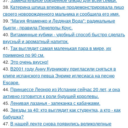
37.
Замечательное обеденное блюдо для всей семьи.
38.
Катерина шпица впервые продемонстрировала лицо
своего новорожденного мальчика и сообщила его имя.
39.
"Магия Фламенко и Ледяная Вода": радикальные
бьюти - правила Пенелопы Крус.
40.
Витаминные кубики - удобный способ быстро сделать
вкусный и ароматный напиток.
41.
Так выглядит самая маленькая пара в мире, их
примерно по 90 см.
42.
Это очень вкусно!
43.
В2001 году Анну Курникову пригласили сняться в
клипе испанского певца Энрике иглесиаса на песню
Escape.
44.
Принцессе Леонор из Испании сейчас 20 лет, и она
активно готовится к роли будущей королевы.
45.
Ленивая лазанья - запеканка с кабачками.
46.
Звезды за 40: кто выглядит как студентка, а кто - как
бабушка?
47.
В нашей ленте снова появились великолепные