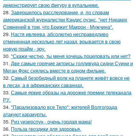
демонстрирует свою фигуру в купальнике.
28.
Завершилось расследование, и, по словам
американской журналистки Кэндис оуэнс, "нет Никаких
Сомнений в том, что Брижит Макрон - Мужчина".
29.
Настя ивлеева, абсолютно несправедливо
отмененная несколько лет назад, врывается в свою
новую прайм - эру.
30.
"Скажи честно, ты меня хочешь поцеловать или нет?
31.
Две самые горячие актрисы голливуда сидни Суини и
Меган Фокс снялись вместе в одном фильме.
32.
Самый безобидный волк на планете живёт вовсе не
в лесах, а в африканских саваннах.
33.
Самые яркие образы на дорожке премии телеканала
РУ.
34.
"Пapализовало все Тело": жителей Волгограда
атакуют каракурты.
35.
Риз уизерспун - очень гордая мама!
36.
Польза гвоздики для здоровья.