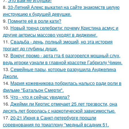
7.
Это вам не игрушки!
8.
33-Летний Алекс выкатил на сайте знакомств целую
инструкцию к будущей девушке.
9.
Помните её в роли кати?
10.
Новый тренд селебрити: почему Кристина асмус и
другие актрисы массово уходят в диджеинг.
11.
Свадьба - день, полный эмоций, но эта история
трогает до глубины души.
12.
Вокруг промо - арта гта 6 разгорелся мощный слух,
ведь игроки узнали в главной красотке Габриэлу Чикин.
13.
Семейные пары, которые разрушила Анджелина
Джоли.
14.
Мария кожевникова побрилась налысо ради роли в
фильме "Батальон Смерти".
15.
Что - что я сейчас увидела?
16.
Джейми ли Кертис отмечает 25 лет трезвости, она
десять лет боролась с наркотической зависимостью.
17.
20-21 Июня в Санкт-петербурге прошли
соревнования по триатлону "медный всадник 51.