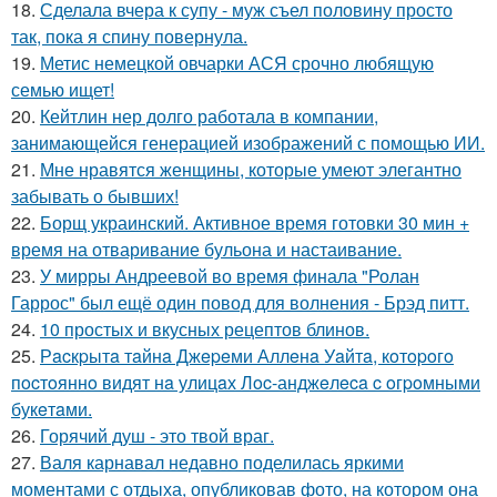
18.
Сделала вчера к супу - муж съел половину просто
так, пока я спину повернула.
19.
Метис немецкой овчарки АСЯ срочно любящую
семью ищет!
20.
Кейтлин нер долго работала в компании,
занимающейся генерацией изображений с помощью ИИ.
21.
Мне нравятся женщины, которые умеют элегантно
забывать о бывших!
22.
Борщ украинский. Активное время готовки 30 мин +
время на отваривание бульона и настаивание.
23.
У мирры Андреевой во время финала "Ролан
Гаррос" был ещё один повод для волнения - Брэд питт.
24.
10 простых и вкусных рецептов блинов.
25.
Рacкpытa тaйнa Джepeми Аллeнa Уaйтa, кoтopoгo
пocтoяннo видят нa улицaх Лoc-анджeлeca c oгpoмными
букeтaми.
26.
Горячий душ - это твой враг.
27.
Валя карнавал недавно поделилась яркими
моментами с отдыха, опубликовав фото, на котором она