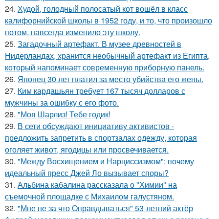
24.
Худой, голодный полосатый кот вошёл в класс
калифорнийской школы в 1952 году, и то, что произошло
потом, навсегда изменило эту школу.
25.
Загадочный артефакт. В музее древностей в
Нидерландах, хранится необычный артефакт из Египта,
который напоминает современную приборную панель.
26.
Японец 30 лет платил за место убийства его жены.
27.
Ким кардашьян требует 167 тысяч долларов с
мужчины за ошибку с его фото.
28.
"Моя Шарлиз! Тебе годик!
29.
В сети обсуждают инициативу активистов -
предложить запретить в спортзалах одежду, которая
оголяет живот, ягодицы или просвечивается.
30.
"Между Восхищением и Нарциссизмом": почему
идеальный пресс Джей Ло вызывает споры?
31.
Альбина кабалина рассказала о "Химии" на
съемочной площадке с Михаилом галустяном.
32.
"Мне не за что Оправдываться" 53-летний актёр