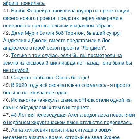
айриш появилась.
41.
Барби Феррейра произвела фурор на презентации
своего нового проекта, представ перед камерами в
невероятно притягательном и мрачном образе.
42.
Деми Мур и Билли боб Торнтон, бывший супруг
Анджелины Джоли, вместе представили в Лос-
анджелесе второй сезон проекта "Лэндмен".
43.
Только в том случае, если бы вы посмотрели на
землю из космоса 3 миллиарда лет назад - она была бы
не голубой.
44.
Сладкая колбаска. Очень быстро!
45.
В 2020 году всё окончательно сломалось - я просто
больше не тянула всё одна.
46.
Испанские каникулы шакила о'Нила стали одной из
самых обсуждаемых тем в интернете.
47.
43-Летняя телеведущая Алена водонаева новостями
о недавнем хирургическом вмешательстве поделилась.
48.
Анна хилькевич прояснила ситуацию вокруг
недавнего визита к врачу, который вызвал бурное