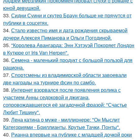
Андрей мерзликин прокомментировал слухи о романе с
юной девушкой.
33.
Сидни Суини и скутер Браун больше не прячутся от
публики в соцсетях.
34.
Стало известно имя и дата рождения скрываемой
дочери Алексея Пиманова и Ольги Погодиной.
35.
"Королева Авангарда: Энн Хэтэуэй Покоряет Лондон
в Кутюре от Iris Van Herpen".
36.
Семена - маленький продукт с большой пользой для
рациона.
37.
Спортсмены из владимирской области завоевали
две награды на турнире фсин по самбо.
38.
Интернет взорвался после появления ролика с
участием Анны седоковой и джигана,
сопровождавшегося её загадочной фразой: "Счастье
Любит Тишину".
39.
Лена катина о муже - миллионере: "Он Мыслит
Категориями - Бриллианты, Крутые Тачки, Понты".
40.
Рианна впервые на публике с младшей дочкой роки