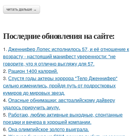
читать дальше →
Последние обновления на сайте:
1.
Дженнифер Лопес исполнилось 57, и её отношение к
возрасту - настоящий манифест уверенности: "не
говорите, что я отлично выгляжу для 57.
2.
Рацион 1400 калорий.
3.
Спустя годы актеры хоррора "Тело Дженнифер"
сильно изменились, пройдя путь от подростковых
кумиров до мировых звезд.
4.
Опасные обнимашки: австралийскому дайверу
удалось приручить акулу.
5.
Работаю, люблю активные выходные, спонтанные
поездки и вечера в хорошей компании.
6.
Она олимпийское золото выиграла.