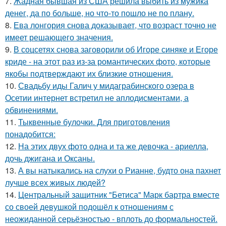
7.
Жадная бывшая из США решила выбить из мужика
денег, да по больше, но что-то пошло не по плану.
8.
Ева лонгория снова доказывает, что возраст точно не
имеет решающего значения.
9.
В соцсетях снова заговорили об Игоре синяке и Егоре
криде - на этот раз из-за романтических фото, которые
якобы подтверждают их близкие отношения.
10.
Свадьбу иды Галич у мидаграбинского озера в
Осетии интернет встретил не аплодисментами, а
обвинениями.
11.
Тыквенные булочки. Для приготовления
понадобится:
12.
На этих двух фото одна и та же девочка - ариелла,
дочь джигана и Оксаны.
13.
А вы натыкались на слухи о Рианне, будто она пахнет
лучше всех живых людей?
14.
Центральный защитник "Бетиса" Марк бартра вместе
со своей девушкой подошёл к отношениям с
неожиданной серьёзностью - вплоть до формальностей.