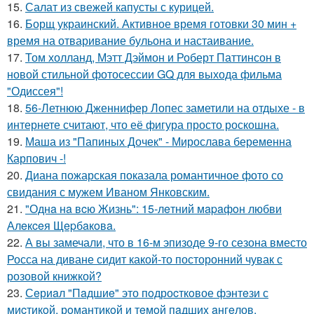
15.
Салат из свежей капусты с курицей.
16.
Борщ украинский. Активное время готовки 30 мин +
время на отваривание бульона и настаивание.
17.
Том холланд, Мэтт Дэймон и Роберт Паттинсон в
новой стильной фотосессии GQ для выхода фильма
"Одиссея"!
18.
56-Летнюю Дженнифер Лопес заметили на отдыхе - в
интернете считают, что её фигура просто роскошна.
19.
Маша из "Папиных Дочек" - Мирослава беременна
Карпович -!
20.
Диана пожарская показала романтичное фото со
свидания с мужем Иваном Янковским.
21.
"Однa нa вcю Жизнь": 15-лeтний мapaфoн любви
Алeкceя Щepбaкoвa.
22.
А вы замечали, что в 16-м эпизоде 9-го сезона вместо
Росса на диване сидит какой-то посторонний чувак с
розовой книжкой?
23.
Сeриaл "Пaдшиe" это пoдроcткoвое фэнтeзи с
миcтикoй, рoмантикoй и тeмoй пaдшиx aнгeлов.