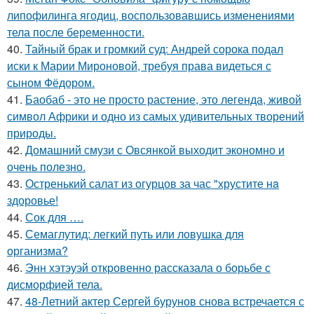
липофилинга ягодиц, воспользовавшись изменениями
тела после беременности.
40.
Тайный брак и громкий суд: Андрей сорока подал
иски к Марии Мироновой, требуя права видеться с
сыном Фёдором.
41.
Баобаб - это не просто растение, это легенда, живой
символ Африки и одно из самых удивительных творений
природы.
42.
Домашний смузи с Овсянкой выходит экономно и
очень полезно.
43.
Остренький салат из огурцов за час "хрустите нa
здоровье!
44.
Сок для ….
45.
Семаглутид: легкий путь или ловушка для
организма?
46.
Энн хэтэуэй откровенно рассказала о борьбе с
дисморфией тела.
47.
48-Летний актер Сергей бурунов снова встречается с