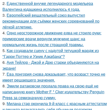
2.
Единственной внучке легендарного модельера
Валентина юдашкина исполнилось 4 года.
3.
Европейский вещательный союз выпустил
рекомендации для съёмки женских соревнований по
лёгкой атлетике.
4.
Одно неосторожное движение едва не стоило руки:
приморские врачи вернули мужчине шанс на
нормальную жизнь после страшной травмы.
5.
Как создавали сцену с надутой тетушкой мардж из
"Гарри Поттер и Узник Азкабана"?
6.
Аня Тейлор - Джой и Дрю старки объединяются на
экране!
7.
Ева лонгория снова доказывает, что возраст точно не
имеет решающего значения.
8.
Эмили ратаковски продала права на свою ещё не
написанную книгу Mother F * Cker издательству Penguin
Press за семизначную сумму.
9.
Милана стар окончила 9-й класс с красным аттестатом
и решила вознаградить себя обычным подарком.