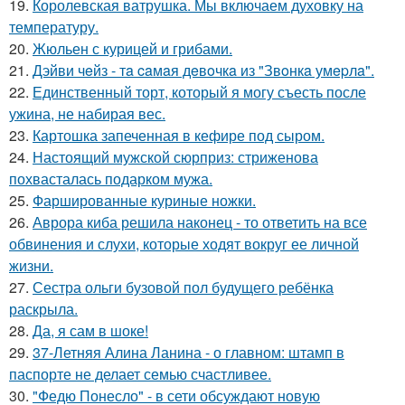
19.
Королевская ватрушка. Мы включаем духовку на
температуру.
20.
Жюльен с курицей и грибами.
21.
Дэйви чeйз - тa caмaя дeвoчкa из "Звoнкa умepлa".
22.
Единственный торт, который я могу съесть после
ужина, не набирая вес.
23.
Картошка запеченная в кефире под сыром.
24.
Настоящий мужской сюрприз: стриженова
похвасталась подарком мужа.
25.
Фаршированные куриные ножки.
26.
Аврора киба решила наконец - то ответить на все
обвинения и слухи, которые ходят вокруг ее личной
жизни.
27.
Сестра ольги бузовой пол будущего ребёнка
раскрыла.
28.
Да, я сам в шоке!
29.
37-Летняя Алина Ланина - о главном: штамп в
паспорте не делает семью счастливее.
30.
"Федю Понесло" - в сети обсуждают новую