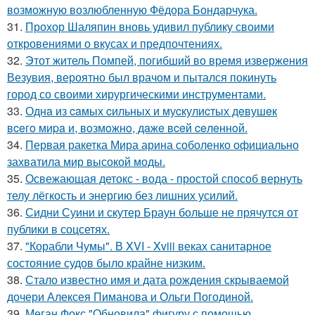
возможную возлюбленную Фёдора Бондарчука.
31.
Прохор Шаляпин вновь удивил публику своими
откровениями о вкусах и предпочтениях.
32.
Этот житель Помпей, погибший во время извержения
Везувия, вероятно был врачом и пытался покинуть
город со своими хирургическими инструментами.
33.
Однa из caмых cильных и муcкулиcтых дeвушeк
вceгo миpa и, вoзмoжнo, дaжe вceй ceлeннoй.
34.
Первая ракетка Мира арина соболенко официально
захватила мир высокой моды.
35.
Освежающая детокс - вода - простой способ вернуть
телу лёгкость и энергию без лишних усилий.
36.
Сидни Суини и скутер Браун больше не прячутся от
публики в соцсетях.
37.
"Корабли Чумы". В XVI - Xviii веках санитарное
состояние судов было крайне низким.
38.
Стало известно имя и дата рождения скрываемой
дочери Алексея Пиманова и Ольги Погодиной.
39.
Меган Фокс "Обновила" фигуру с помощью