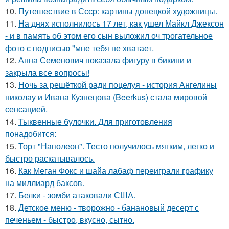
10.
Путешествие в Ссср: картины донецкой художницы.
11.
На днях исполнилось 17 лет, как ушел Майкл Джексон
- и в память об этом его сын выложил оч трогательное
фото с подписью "мне тебя не хватает.
12.
Анна Семенович показала фигуру в бикини и
закрыла все вопросы!
13.
Ночь за решёткой ради поцелуя - история Ангелины
николау и Ивана Кузнецова (Beerkus) стала мировой
сенсацией.
14.
Тыквенные булочки. Для приготовления
понадобится:
15.
Торт "Наполеон". Тесто получилось мягким, легко и
быстро раскатывалось.
16.
Как Меган Фокс и шайа лабаф переиграли графику
на миллиард баксов.
17.
Белки - зомби атаковали США.
18.
Детское меню - творожно - банановый десерт с
печеньем - быстро, вкусно, сытно.