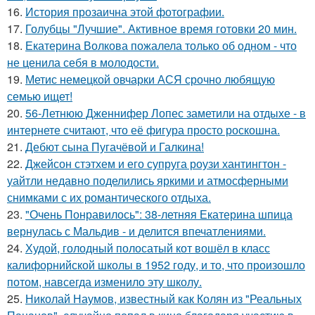
16.
История прозаична этой фотографии.
17.
Голубцы "Лучшие". Активное время готовки 20 мин.
18.
Екатерина Волкова пожалела только об одном - что
не ценила себя в молодости.
19.
Метис немецкой овчарки АСЯ срочно любящую
семью ищет!
20.
56-Летнюю Дженнифер Лопес заметили на отдыхе - в
интернете считают, что её фигура просто роскошна.
21.
Дебют сына Пугачёвой и Галкина!
22.
Джейсон стэтхем и его супруга роузи хантингтон -
уайтли недавно поделились яркими и атмосферными
снимками с их романтического отдыха.
23.
"Очень Понравилось": 38-летняя Екатерина шпица
вернулась с Мальдив - и делится впечатлениями.
24.
Худой, голодный полосатый кот вошёл в класс
калифорнийской школы в 1952 году, и то, что произошло
потом, навсегда изменило эту школу.
25.
Николай Наумов, известный как Колян из "Реальных