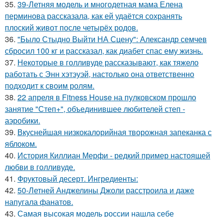
35.
39-Летняя модель и многодетная мама Елена
перминова рассказала, как ей удаётся сохранять
плоский живот после четырёх родов.
36.
"Было Стыдно Выйти НА Сцену": Александр семчев
сбросил 100 кг и рассказал, как диабет спас ему жизнь.
37.
Некоторые в голливуде рассказывают, как тяжело
работать с Энн хэтэуэй, настолько она ответственно
подходит к своим ролям.
38.
22 апреля в Fitness House на пулковском прошло
занятие "Степ+", объединившее любителей степ -
аэробики.
39.
Вкуснейшая низкокалорийная творожная запеканка с
яблоком.
40.
История Киллиан Мерфи - редкий пример настоящей
любви в голливуде.
41.
Фруктовый десерт. Ингредиенты:
42.
50-Летней Анджелины Джоли расстроила и даже
напугала фанатов.
43.
Самая высокая модель россии нашла себе