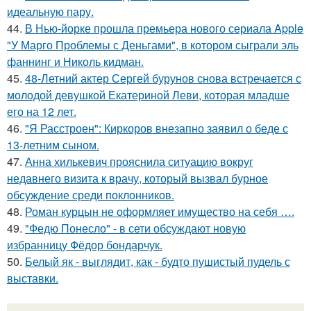
идеальную пару.
44.
В Нью-йорке прошла премьера нового сериала Apple
"У Марго Проблемы с Деньгами", в котором сыграли эль
фаннинг и Николь кидман.
45.
48-Летний актер Сергей бурунов снова встречается с
молодой девушкой Екатериной Леви, которая младше
его на 12 лет.
46.
"Я Расстроен": Киркоров внезапно заявил о беде с
13-летним сыном.
47.
Анна хилькевич прояснила ситуацию вокруг
недавнего визита к врачу, который вызвал бурное
обсуждение среди поклонников.
48.
Роман курцын не оформляет имущество на себя ….
49.
"Федю Понесло" - в сети обсуждают новую
избранницу Фёдор бондарчук.
50.
Белый як - выглядит, как - будто пушистый пудель с
выставки.