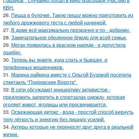
Пацанов", случайно попал в кино благодаря участию в
КВН.
26.
Пицца в булочке. Такую пиццу можно приготовить из
любого дрожжевого теста с любой начинкой.
27.
В доме всё максимально прозрачно и по - доброму.
28.
Замечательное обеденное блюдо для всей семьи.
29.
Меган появилась в красном наряде - и допустила
ошибку.
30.
Теперь вы знaетe, куда слать и бывших, и
телeфонныx мошенников.
31.
Марина райкина вместе с Ольгой Бузовой посетила
спектакль "Покровские Ворота".
32.
В сети обсуждают инициативу активистов -
предложить запретить в спортзалах одежду, которая
оголяет живот, ягодицы или просвечивается.
33.
Освежающая детокс - вода - простой способ вернуть
телу лёгкость и энергию без лишних усилий.
34.
Актеры которые не переносят друг друга в реальной
жизни.