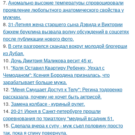
7.
Аномально высокие температуры спровоцировали
проявление любопытного анатомического свойства у
мужчин.
8.
31-Летняя жена старшего сына Дэвида и Виктории
бэкхем бруклина вызвала волну обсуждений в соцсетях
после публикации нового фото.
9.
В сети разгорелся скандал вокруг молодой блогерши
из Дубая.
10.
Дочь Дмитрия Маликова весит 45 кг.
11.
"Коля Оставил Квартиру Ребенку, Уехал с
Чемоданом": Ксения Бородина призналась, что
зарабатывает больше мужа.
12.
"Меня Смущает Доступ к Телу": Регина тодоренко
рассказала, почему не хочет быть актрисой.
13.
Замена колбасе - куриный рулет.
14.
20-21 Июня в Санкт-петербурге прошли
соревнования по триатлону "медный всадник 51.
15.
Сделала вчера к супу - муж съел половину просто
так, пока я спину повернула.