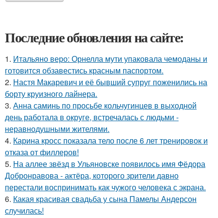
Последние обновления на сайте:
1.
Итальяно веро: Орнелла мути упаковала чемоданы и
готовится обзавестись красным паспортом.
2.
Настя Макаревич и её бывший супруг поженились на
борту круизного лайнера.
3.
Анна саминь по просьбе кольчугинцев в выходной
день работала в округе, встречалась с людьми -
неравнодушными жителями.
4.
Карина кросс показала тело после 6 лет тренировок и
отказа от филлеров!
5.
На аллее звёзд в Ульяновске появилось имя Фёдора
Добронравова - актёра, которого зрители давно
перестали воспринимать как чужого человека с экрана.
6.
Какая красивая свадьба у сына Памелы Андерсон
случилась!