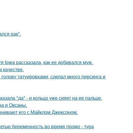
лся рак".
я Iowa рассказала, как ее добивался муж.
 качестве.
 голову татуировками, сделал много пирсинга и
зала "да" - и кольцо уже сияет на ее пальце.
на и Оксаны.
внивают его с Майклом Джексоном.
ретью беременность во время промо - тура