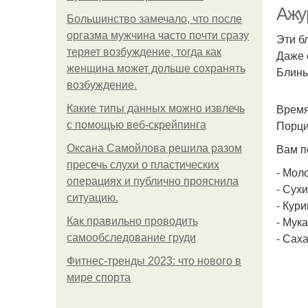
Ажу
Большинство замечало, что после
оргазма мужчина часто почти сразу
Эти б
теряет возбуждение, тогда как
Даже 
женщина может дольше сохранять
Блины
возбуждение.
Время
Какие типы данных можно извлечь
Порци
с помощью веб-скрейпинга
Вам п
Оксана Самойлова решила разом
пресечь слухи о пластических
- Моло
операциях и публично прояснила
- Сухи
ситуацию.
- Кури
- Мука
Как правильно проводить
- Сахар
самообследование груди
Фитнес-тренды 2023: что нового в
мире спорта