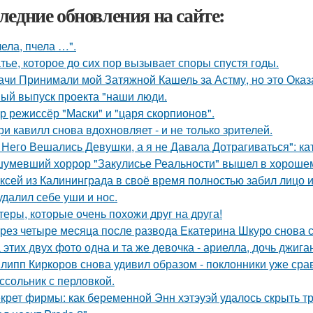
ледние обновления на сайте:
чела, пчела …".
тье, которое до сих пор вызывает споры спустя годы.
ачи Принимали мой Затяжной Кашель за Астму, но это Оказа
ый выпуск проекта "наши люди.
р режиссёр "Маски" и "царя скорпионов".
ри кавилл снова вдохновляет - и не только зрителей.
 Него Вешались Девушки, а я не Давала Дотрагиваться": кат
умевший хоррор "Закулисье Реальности" вышел в хорошем
ксей из Калининграда в своё время полностью забил лицо и
удалил себе уши и нос.
теры, которые очень похожи друг на друга!
рез четыре месяца после развода Екатерина Шкуро снова ска
 этих двух фото одна и та же девочка - ариелла, дочь джига
липп Киркоров снова удивил образом - поклонники уже сра
ссольник с перловкой.
крет фирмы: как беременной Энн хэтэуэй удалось скрыть т