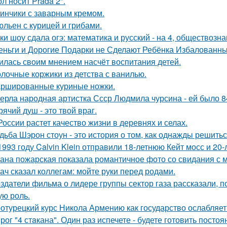
л носит Prada 2".
инчики с заварным кремом.
льен с курицей и грибами.
ки шоу сдала огэ: математика и русский - на 4, обществознан
еньги и Дорогие Подарки не Сделают Ребёнка Избалованным
илась своим мнением насчёт воспитания детей.
лочные коржики из детства с ванилью.
ршированные куриные ножки.
ерла народная артистка Ссср Людмила чурсина - ей было 84
рячий душ - это твой враг.
России растет качество жизни в деревнях и селах.
дьба Шэрон стоун - это история о том, как однажды решитьс
1993 году Calvin Klein отправили 18-летнюю Кейт мосс и 20
ана пожарская показала романтичное фото со свидания с
ач сказал коллегам: мойте руки перед родами.
здатели фильма о лидере группы сектор газа рассказали, 
ую роль.
отурецкий курс Никола Армению как государство ослабляет
рог "4 стaкана". Один раз испечете - будете готовить постоя