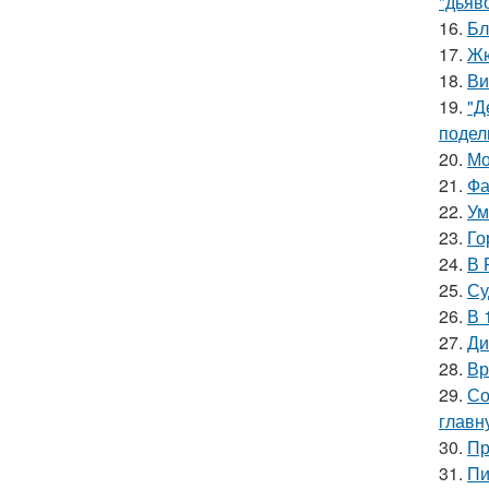
"дьяво
16.
Бл
17.
Жю
18.
Ви
19.
"Д
подел
20.
Мо
21.
Фа
22.
Ум
23.
Го
24.
В 
25.
Су
26.
В 
27.
Ди
28.
Вр
29.
Со
главн
30.
Пр
31.
Пи