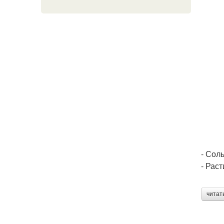
- Соль 
- Раст
читат