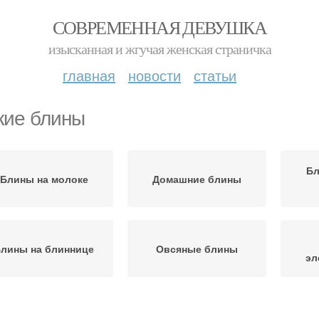
СОВРЕМЕННАЯ ДЕВУШКА
изысканная и жгучая женская страничка
главная
новости
статьи
кие блины
Бл
Блины на молоке
Домашние блины
лины на блиннице
Овсяные блины
эл
лины с дырочками
Блины с фаршем