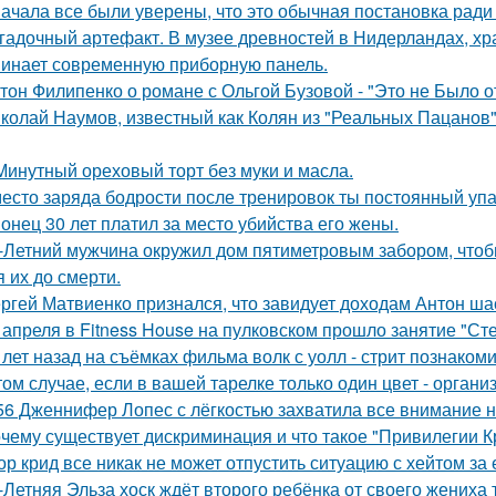
ачала все были уверены, что это обычная постановка ради
гадочный артефакт. В музее древностей в Нидерландах, хр
инает современную приборную панель.
тон Филипенко о романе с Ольгой Бузовой - "Это не Было о
колай Наумов, известный как Колян из "Реальных Пацанов",
Минутный ореховый торт без муки и масла.
есто заряда бодрости после тренировок ты постоянный упа
онец 30 лет платил за место убийства его жены.
-Летний мужчина окружил дом пятиметровым забором, чтобы
я их до смерти.
ргей Матвиенко признался, что завидует доходам Антон ша
 апреля в Fitness House на пулковском прошло занятие "Ст
 лет назад на съёмках фильма волк с уолл - стрит познаком
том случае, если в вашей тарелке только один цвет - орга
56 Дженнифер Лопес с лёгкостью захватила все внимание на
чему существует дискриминация и что такое "Привилегии 
ор крид все никак не может отпустить ситуацию с хейтом за
-Летняя Эльза хоск ждёт второго ребёнка от своего жениха 