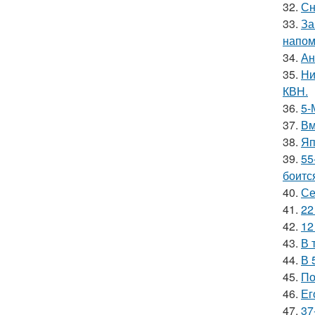
32.
Сн
33.
За
напом
34.
Ан
35.
Ни
КВН.
36.
5-
37.
Вм
38.
Яп
39.
55
боитс
40.
Се
41.
22
42.
12
43.
В 
44.
В 
45.
По
46.
Ег
47.
37