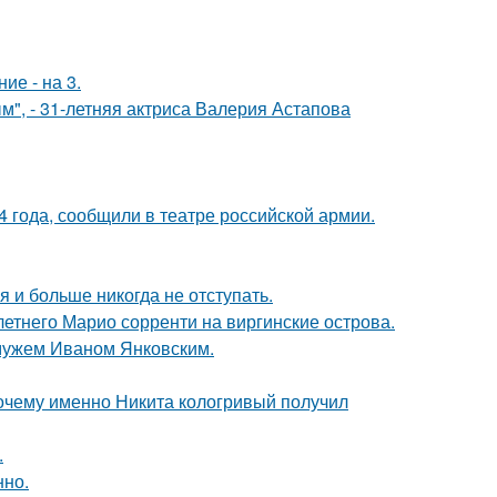
ие - на 3.
", - 31-летняя актриса Валерия Астапова
 года, сообщили в театре российской армии.
я и больше никогда не отступать.
-летнего Марио сорренти на виргинские острова.
 мужем Иваном Янковским.
почему именно Никита кологривый получил
.
нно.