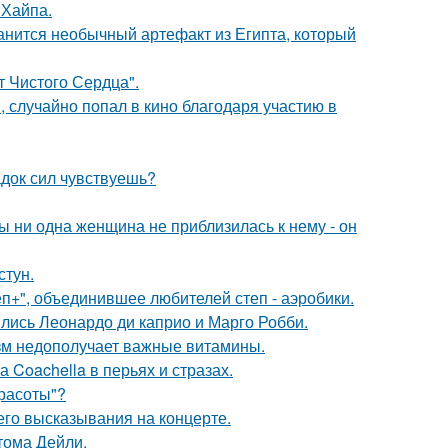
 Хайпа.
анится необычный артефакт из Египта, который
т Чистого Сердца".
 случайно попал в кино благодаря участию в
док сил чувствуешь?
 ни одна женщина не приблизилась к нему - он
стун.
еп+", объединившее любителей степ - аэробики.
ились Леонардо ди каприо и Марго Робби.
низм недополучает важные витамины.
 Coachella в перьях и стразах.
Красоты"?
 его высказывания на концерте.
тома Дейли.