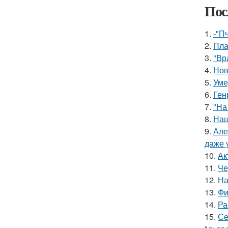
Пос
1.
-"П
2.
Пла
3.
"Вр
4.
Нов
5.
Уме
6.
Ген
7.
"На
8.
Наш
9.
Але
даже 
10.
Ак
11.
Че
12.
На
13.
Фи
14.
Ра
15.
Се