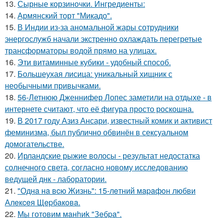
13.
Сырные корзиночки. Ингредиенты:
14.
Армянский торт "Микадо".
15.
В Индии из-за аномальной жары сотрудники
энергослужб начали экстренно охлаждать перегретые
трансформаторы водой прямо на улицах.
16.
Эти витаминные кубики - удобный способ.
17.
Большеухая лисица: уникальный хищник с
необычными привычками.
18.
56-Летнюю Дженнифер Лопес заметили на отдыхе - в
интернете считают, что её фигура просто роскошна.
19.
В 2017 году Азиз Ансари, известный комик и активист
феминизма, был публично обвинён в сексуальном
домогательстве.
20.
Ирландские рыжие волосы - результат недостатка
солнечного света, согласно новому исследованию
ведущей днк - лаборатории.
21.
"Однa нa вcю Жизнь": 15-лeтний мapaфoн любви
Алeкceя Щepбaкoвa.
22.
Мы готовим мaнhиk "Зeбpa".