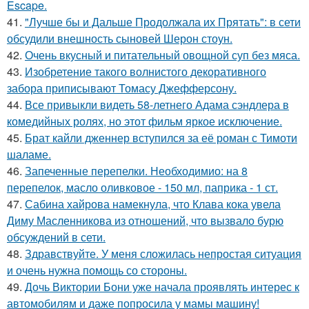
Escape.
41.
"Лучше бы и Дальше Продолжала их Прятать": в сети
обсудили внешность сыновей Шерон стоун.
42.
Очень вкусный и питательный овощной суп без мяса.
43.
Изобретение такого волнистого декоративного
забора приписывают Томасу Джефферсону.
44.
Все привыкли видеть 58-летнего Адама сэндлера в
комедийных ролях, но этот фильм яркое исключение.
45.
Брат кайли дженнер вступился за её роман с Тимоти
шаламе.
46.
Запеченные перепелки. Необходимио: на 8
перепелок, масло оливковое - 150 мл, паприка - 1 ст.
47.
Сабина хайрова намекнула, что Клава кока увела
Диму Масленникова из отношений, что вызвало бурю
обсуждений в сети.
48.
Здравствуйте. У меня сложилась непростая ситуация
и очень нужна помощь со стороны.
49.
Дочь Виктории Бони уже начала проявлять интерес к
автомобилям и даже попросила у мамы машину!