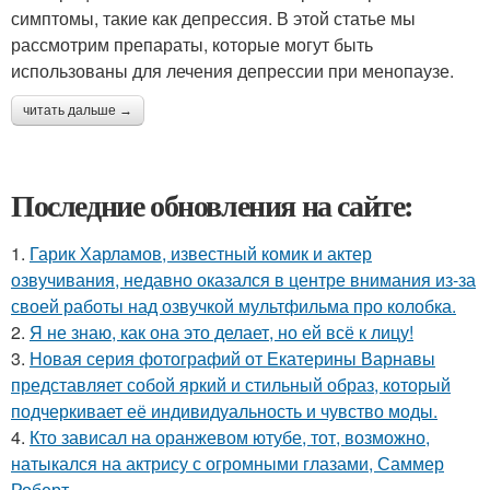
симптомы, такие как депрессия. В этой статье мы
рассмотрим препараты, которые могут быть
использованы для лечения депрессии при менопаузе.
читать дальше →
Последние обновления на сайте:
1.
Гарик Харламов, известный комик и актер
озвучивания, недавно оказался в центре внимания из-за
своей работы над озвучкой мультфильма про колобка.
2.
Я не знаю, как она это делает, но ей всё к лицу!
3.
Новая серия фотографий от Екатерины Варнавы
представляет собой яркий и стильный образ, который
подчеркивает её индивидуальность и чувство моды.
4.
Кто зависал на оранжевом ютубе, тот, возможно,
натыкался на актрису с огромными глазами, Саммер
Роберт.