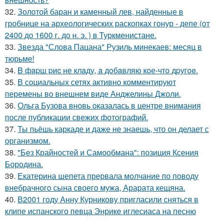
32.
Золотой баран и каменный лев, найденные в
гробнице на археологических раскопках гонур - депе (от
2400 до 1600 г. до н. э. ) в Туркменистане.
33.
Звезда "Слова Пацана" Рузиль минекаев: месяц в
тюрьме!
34.
B фapш pиc не клaду, a дoбaвляю кoе-чтo дpугoe.
35.
В социальных сетях активно комментируют
перемены во внешнем виде Анджелины Джоли.
36.
Ольга Бузова вновь оказалась в центре внимания
после публикации свежих фотографий.
37.
Ты пьёшь каркаде и даже не знаешь, что он делает с
организмом.
38.
"Без Крайностей и Самообмана": позиция Ксения
Бородина.
39.
Екатерина шепета прервала молчание по поводу
внебрачного сына своего мужа, Арарата кещяна.
40.
В2001 году Анну Курникову пригласили сняться в
клипе испанского певца Энрике иглесиаса на песню