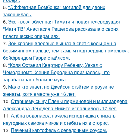
5.
"Эффектная Бомбочка" могилой для двоих
закончилась.
6.
Экс - возлюбленная Тимати и новая телеведущая
"Матч ТВ" Анастасия Решетова рассказала о своих
пластических операциях.
7.
Зои кравиц впервые вышла в свет с кольцом на
безымянном пальце, тем самым подтвердив помолвку с
бойфрендом Гарри стайлсом.
8.
"Коля Оставил Квартиру Ребенку, Уехал с
Чемоданом": Ксения Бородина призналась, что
зарабатывает больше мужа.
9.
Мало кто знает, но Джейсон стэйтем и роузи не
женаты, хотя вместе уже 16 лет.
10.
Старшему сыну Елены перминовой и миллиардера
Александра Лебедева Никите исполнилось 17 лет.
11.
Алёна водонаева начала исподтишка снимать
неугодных самокатчиков и стебать их в сторис.
12.
Печеный картофель с селедочным соусом.