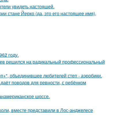
отели увидеть настоящей.
ии стане Йерко (да, это его настоящее имя),
62 году.
аев решился на радикальный профессиональный
еп+", объединившее любителей степ - аэробики.
 даёт поводов для ревности, с ребёнком
панамериканское шоссе.
оли, вместе представили в Лос-анджелесе