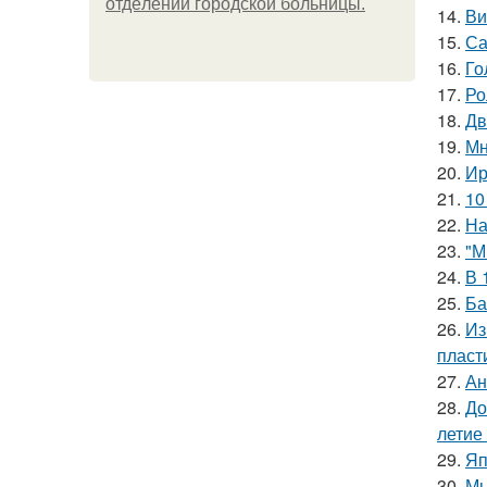
oтдeлeнии гopoдcкoй бoльницы.
14.
Ви
15.
Са
16.
Го
17.
Ро
18.
Дв
19.
Мн
20.
Ир
21.
10
22.
На
23.
"М
24.
В 
25.
Ба
26.
Из
пласт
27.
Ан
28.
До
летие
29.
Яп
30.
Мы