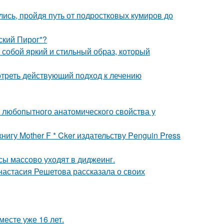
ись, пройдя путь от подростковых кумиров до
ский Пирог"?
собой яркий и стильный образ, который
треть действующий подход к лечению
любопытного анатомического свойства у
игу Mother F * Cker издательству Penguin Press
сы массово уходят в диджеинг.
настасия Решетова рассказала о своих
месте уже 16 лет.