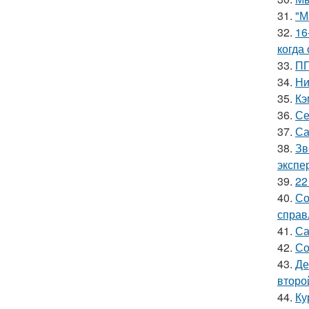
31.
"М
32.
16
когда
33.
ПП
34.
Ни
35.
Кэ
36.
Се
37.
Са
38.
Зв
экспе
39.
22
40.
Со
справ
41.
Са
42.
Со
43.
Де
второ
44.
Ку