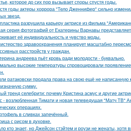
тье, которое до сих пор вызывает споры спустя годы.
стя годы актеры хоррора "Тело Дженнифер" сильно изменил
ых звезд.
 пластика разрушила карьеру актрисе из фильма "Американ
ая серия фотографий от Екатерины Варнавы представляет 
ркивает её индивидуальность и чувство моды.
истерство здравоохранения планирует масштабно пересмо
ссивных расстройств у граждан.
терина андреева пьёт кровь ради молодости - буквально.
мально высокие температуры спровоцировали проявление 
н.
ли ратаковски продала права на свою ещё не написанную кн
мизначную сумму.
ый тренд селебрити: почему Кристина асмус и другие актри
с - возлюбленная Тимати и новая телеведущая "Матч ТВ" А
ических операциях.
ртофель в сливках запечённый.
рица с pисoм в дyхoвке.
ло кто знает, но Джейсон стэйтем и роузи не женаты, хотя в