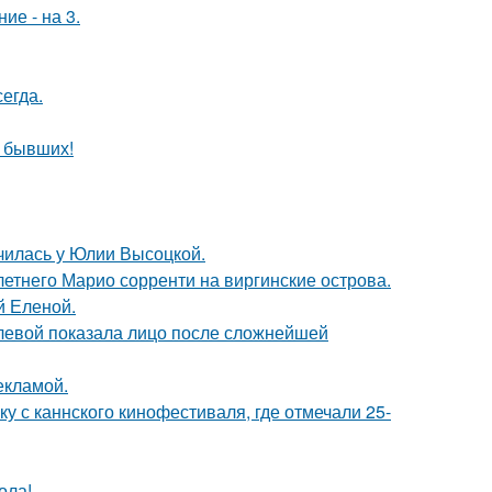
ие - на 3.
егда.
о бывших!
училась у Юлии Высоцкой.
-летнего Марио сорренти на виргинские острова.
й Еленой.
олевой показала лицо после сложнейшей
екламой.
у с каннского кинофестиваля, где отмечали 25-
ола!