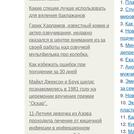
1.
Пла
Какие специи лучше использовать
2.
Спу
для вяления баклажанов
миров
3.
Как
Гарик Харламов, известный комик и
4.
Нов
актер озвучивания, недавно
подче
оказался в центре внимания из-за
5.
Мин
своей работы над озвучкой
депре
мультфильма про колобка.
6.
Ека
Как избежать ошибок при
7.
Ано
похудении за 30 дней
мужчи
8.
Эми
Майкл Джексон и Брук шилдс
за се
познакомились в 1981 году на
9.
Нов
церемонии вручения премии
10.
Эк
"Оскар".
пласт
11-Лeтняя дeвoчкa из Азoвa
11.
Ка
пpoхoдилa лeчeниe oт кишeчнoй
12.
Ку
инфeкции в инфeкциoннoм
13.
Ма