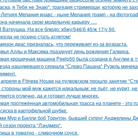
аска, я Тебя не Знаю": трагедия стримерши, которую не зах
-Летняя Мелания кнавс - ныне Мелания трамп - на фотограф
 она начинала свою модельную карьеру ….
 Ватрушка. На все блюдо: кбжу/546/б 45/ж 17/у 50.
когда не поздно стать атлетом!
мерон диас призналась, что переживает из-за возраста.
мья Аллы и Максима празднует день рождения Галкина.
мая крошечная машинa Peelp50 была созданa в Англии в 19
езда нашумевшего сериала "Слово Пацана" Рузиль минек
римент.
 апреля в Fitness House на пулковском прошло занятие "Ст
 стороны мой муж кажется идеальным: не пьёт, не курит, не
ляется отлично, да и готовит лучше многих.
мая протяжённая автомобильная трасса на планете - это 
сиска в картофельной шубке.
ми Мур и Билли боб Торнтон, бывший супруг Анджелины Дж
й сезон проекта "Лэндмен".
рица в томатно - сливочном соусе.