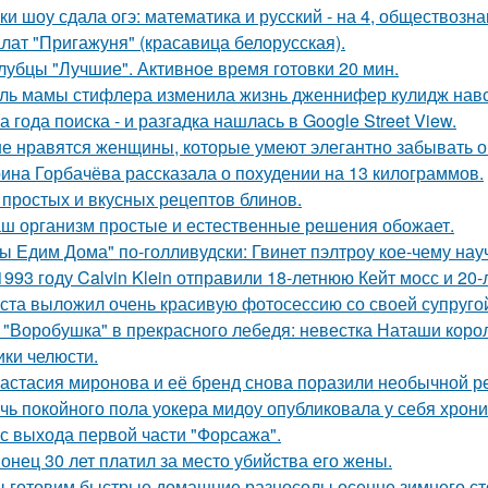
ки шоу сдала огэ: математика и русский - на 4, обществознан
лат "Пригажуня" (красавица белорусская).
лубцы "Лучшие". Активное время готовки 20 мин.
ль мамы стифлера изменила жизнь дженнифер кулидж навс
а года поиска - и разгадка нашлась в Google Street View.
е нравятся женщины, которые умеют элегантно забывать 
ина Горбачёва рассказала о похудении на 13 килограммов.
 простых и вкусных рецептов блинов.
ш организм простые и естественные решения обожает.
ы Едим Дома" по-голливудски: Гвинет пэлтроу кое-чему на
1993 году Calvin Klein отправили 18-летнюю Кейт мосс и 20
ста выложил очень красивую фотосессию со своей супруго
 "Воробушка" в прекрасного лебедя: невестка Наташи кор
ики челюсти.
астасия миронова и её бренд снова поразили необычной р
чь покойного пола уокера мидоу опубликовала у себя хроник
 с выхода первой части "Форсажа".
онец 30 лет платил за место убийства его жены.
 готовим быстрые домашние разносолы осенне зимнего ст