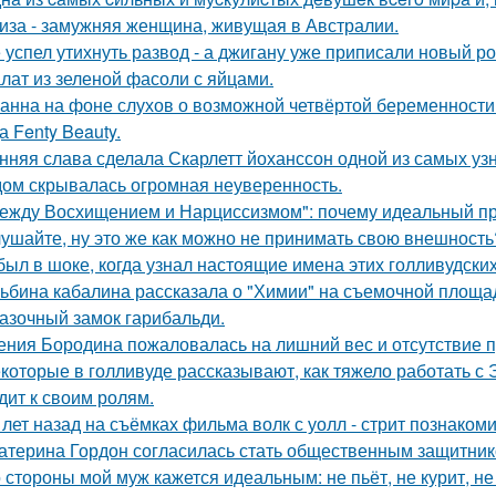
иза - замужняя женщина, живущая в Австралии.
 успел утихнуть развод - а джигану уже приписали новый р
лат из зеленой фасоли с яйцами.
анна на фоне слухов о возможной четвёртой беременности 
а Fenty Beauty.
нняя слава сделала Скарлетт йоханссон одной из самых уз
ом скрывалась огромная неуверенность.
ежду Восхищением и Нарциссизмом": почему идеальный п
ушайте, ну это же как можно не принимать свою внешность
был в шоке, когда узнал настоящие имена этих голливудских
ьбина кабалина рассказала о "Химии" на съемочной площа
азочный замок гарибальди.
ения Бородина пожаловалась на лишний вес и отсутствие п
которые в голливуде рассказывают, как тяжело работать с Э
дит к своим ролям.
 лет назад на съёмках фильма волк с уолл - стрит познаком
атерина Гордон согласилась стать общественным защитник
 стороны мой муж кажется идеальным: не пьёт, не курит, не