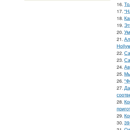
16.
То
17.
"Н
18.
Ка
19.
Эт
20.
Ум
21.
Ал
Hollyw
22.
Са
23.
Са
24.
Ав
25.
Мы
26.
"Ф
27.
Да
соотв
28.
Ко
приго
29.
Ко
30.
39
31.
Од