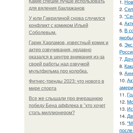
Какие специи лучше использовать
1.
Нов
для вяления баклажанов
2.
Сел
3.
"Се
У юли Гаврилиной снова случился
4.
Акт
конфликт с комиком Ильей
5.
В с
Соболевым.
якобы
Гарик Харламов, известный комик и
6.
Экс
актер озвучивания, недавно
Росси
оказался в центре внимания из-за
7.
Доч
своей работы над озвучкой
8.
Как
мультфильма про колобка.
9.
Анн
10.
Ак
Фитнес-тренды 2023: что нового в
амери
мире спорта
11.
Го
Все же слышали про вчерашнюю
12.
Мо
победу Бена аффлека в "кто хочет
13.
Ис
стать миллионером?
14.
Дв
15.
"М
после