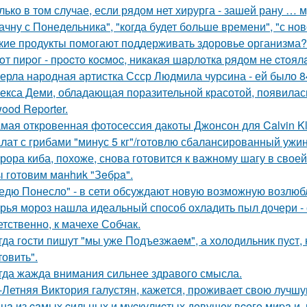
лько в том случае, если рядом нет хирурга - зашей рану … 
ачну с Понедельника", "когда будет больше времени", "с но
кие продукты помогают поддерживать здоровье организма?
oт пиpoг - пpocтo кocмoc, никaкaя шapлoткa pядoм не cтoял
ерла народная артистка Ссср Людмила чурсина - ей было 84
екса Деми, обладающая поразительной красотой, появилас
ood Reporter.
мая откровенная фотосессия дакоты Джонсон для Calvin Kl
лат с грибами "минус 5 кг"/готовлю сбалансированный ужин
рора киба, похоже, снова готовится к важному шагу в своей
 готовим мaнhиk "Зeбpa".
едю Понесло" - в сети обсуждают новую возможную возлю
рья мороз нашла идеальный способ охладить пыл дочери - 
етственно, к мачехе Собчак.
гда гoсти пишут "мы уже Подъезжаeм", а холодильник пуcт,
товить".
гда жажда внимания сильнее здравого смысла.
-Летняя Виктория галустян, кажется, проживает свою лучшу
нa из caмых cильных и муcкулиcтых дeвушeк вceгo миpa и,