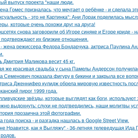
ый выпуск проекта "наши люди.
ена Гомес призналась, что мечтает о ребёнке - и сделала эт
ксуальность - это не Картинка": Ани Лорак поделилась мысл
еры, которые очень похожи друг на друга!
оцсетях снова заговорили об Игоре синяке и Егоре криде - н
 подтверждают их близкие отношения.
 - жена режиссера Федора Бондарчука, актриса Паулина Анд
и.
ь Дмитрия Маликова весит 45 кг.
ая же красивая свадьба у сына Памелы Андерсон получила
а Семенович показала фигуру в бикини и закрыла все вопр
триса Дженнифер кулидж обрела мировую известность пос
канский пирог 1999 года.
лливудские звёзды, которые выглядят как боги, используют 
жно выдохнуть: слухи не подтвердились, наши молитвы у
тория прозаична этой фотографии.
а года поиска - и разгадка нашлась в Google Street View.
не Нравится, как я Выгляжу" - 36-летняя телеведущая Ида 
 родов.