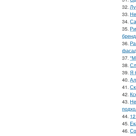
32.
Лу
33.
Не
34.
Са
35.
Ри
бренд
36.
Ра
фасад
37.
"М
38.
Сл
39.
Я 
40.
Ал
41.
Ск
42.
Кс
43.
Не
подхо
44.
12
45.
Ек
46.
Со