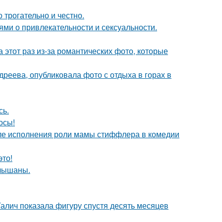
о трогательно и честно.
ями о привлекательности и сексуальности.
а этот раз из-за романтических фото, которые
реева, опубликовала фото с отдыха в горах в
сь.
осы!
ле исполнения роли мамы стиффлера в комедии
это!
слышаны.
Галич показала фигуру спустя десять месяцев