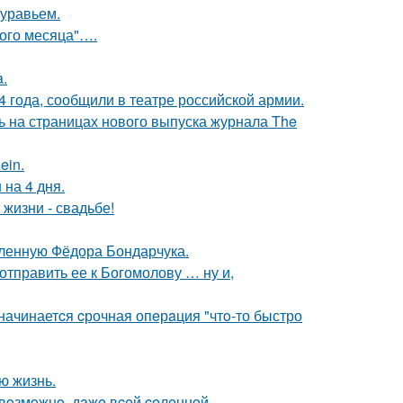
муравьем.
вого месяца"….
a.
 года, сообщили в театре российской армии.
ь на страницах нового выпуска журнала The
ein.
 на 4 дня.
 жизни - свадьбе!
бленную Фёдора Бондарчука.
отправить ее к Богомолову … ну и,
 начинаетcя cрочная опeрaция "чтo-то быстро
ю жизнь.
 вoзмoжнo, дaжe вceй ceлeннoй.