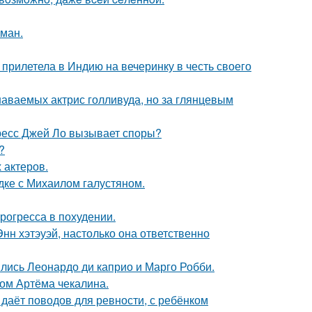
оман.
прилетела в Индию на вечеринку в честь своего
наваемых актрис голливуда, но за глянцевым
ресс Джей Ло вызывает споры?
?
 актеров.
дке с Михаилом галустяном.
рогресса в похудении.
нн хэтэуэй, настолько она ответственно
ились Леонардо ди каприо и Марго Робби.
ом Артёма чекалина.
 даёт поводов для ревности, с ребёнком