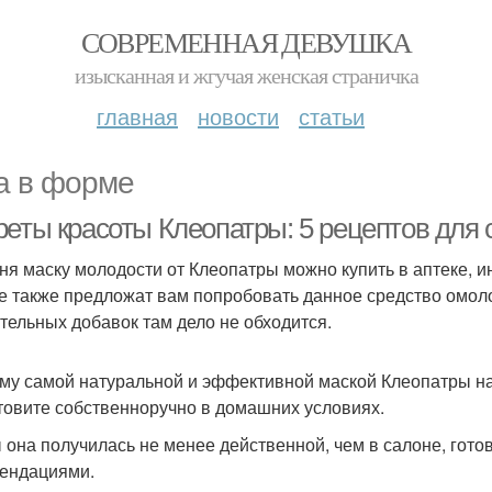
СОВРЕМЕННАЯ ДЕВУШКА
изысканная и жгучая женская страничка
главная
новости
статьи
а в форме
реты красоты Клеопатры: 5 рецептов для
ня маску молодости от Клеопатры можно купить в аптеке, и
е также предложат вам попробовать данное средство омоло
тельных добавок там дело не обходится.
му самой натуральной и эффективной маской Клеопатры на
товите собственноручно в домашних условиях.
 она получилась не менее действенной, чем в салоне, гото
ендациями.