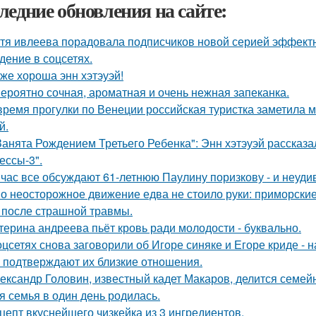
ледние обновления на сайте:
тя ивлеева порадовала подписчиков новой серией эффектны
дение в соцсетях.
 же хороша энн хэтэуэй!
ероятно сочная, ароматная и очень нежная запеканка.
время прогулки по Венеции российская туристка заметила м
й.
Занята Рождением Третьего Ребенка": Энн хэтэуэй рассказ
ессы-3".
час все обсуждают 61-летнюю Паулину поризкову - и неуди
о неосторожное движение едва не стоило руки: приморски
 после страшной травмы.
терина андреева пьёт кровь ради молодости - буквально.
оцсетях снова заговорили об Игоре синяке и Егоре криде - н
 подтверждают их близкие отношения.
ександр Головин, известный кадет Макаров, делится семей
я семья в один день родилась.
цепт вкуснейшего чизкейка из 3 ингредиентов.