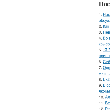
Пос
1.
Нас
обсуж
2.
Как
3.
Нев
4.
Во 
крысо
5.
"Я 
принц
6.
Сей
7.
Одн
жизнь
8.
Ека
9.
В с
якобы
10.
Ал
11.
Вс
12.
Ре