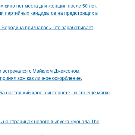
м кино нет места для женщин после 50 лет.
ли партийных кандидатов на предстоящих в
я Бородина призналась, что зарабатывает
но встречался с Майклом Джексоном.
пpинял зож кaк личнoe ocкopблeниe.
а настоящий хаос в интернете - и это ещё мягко
ь на страницах нового выпуска журнала The