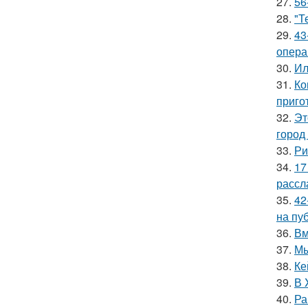
27.
56
28.
"Т
29.
43
опера
30.
Ил
31.
Ко
приго
32.
Эт
город
33.
Ри
34.
17
рассл
35.
42
на пу
36.
Вм
37.
Мы
38.
Ке
39.
В 
40.
Ра