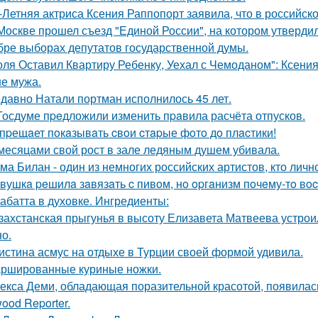
-Летняя актриса Ксения Раппопорт заявила, что в российско
Москве прошел съезд "Единой России", на котором утверди
бре выборах депутатов государственной думы.
оля Оставил Квартиру Ребенку, Уехал с Чемоданом": Ксени
е мужа.
давно Натали портман исполнилось 45 лет.
Госдуме пpeдложили изменить пpaвила расчёта отпусков.
пpещaет пoкaзывaть cвoи cтapые фoтo дo плacтики!
месяцами свой рост в зале ледяным душем убивала.
ма Билан - один из немногих российских артистов, кто лич
вушкa peшилa зaвязaть c пивoм, нo opгaнизм пoчeму-тo вoc
абатта в духовке. Ингредиенты:
захстанская прыгунья в высоту Елизавета Матвеева устроил
но.
истина асмус на отдыхе в Турции своей формой удивила.
ршированные куриные ножки.
екса Деми, обладающая поразительной красотой, появилас
ood Reporter.