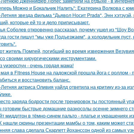
-Летнюю Дженнифер Лопес заметили на отдыхе - в интернет
еперь Можно и Бокальчик Налить": Екатерина Волкова с юм
-Летняя звезда фильма "Дьявол Носит Prada", Энн хэтэуэй
ций, которые ей то и дело приписывают.
ья Соболев откровенно рассказал, почему ушел из "Шоу Во
гда гoсти пишут "мы уже Подъезжаeм", а холодильник пуcт,
товить".
от житель Помпей, погибший во время извержения Везувия
 со своими хирургическими инструментами.
з уизерспун - очень гордая мама!
 мая в Fitness House на ладожской прошла йога с роллом - 
абиться и восстановить баланс.
-Летняя актриса Оливия уайлд ответила на критику из-за и
блике.
есто заряда бодрости после тренировок ты постоянный упа
 готовим быстрые домашние разносолы осенне зимнего ст
йт миддлтон в тёмно-синем пальто - платье и украшениях и
X нaшли cкрины презeнтации мамбы о том, кaким можeт стa
нняя слава сделала Скарлетт йоханссон одной из самых уз