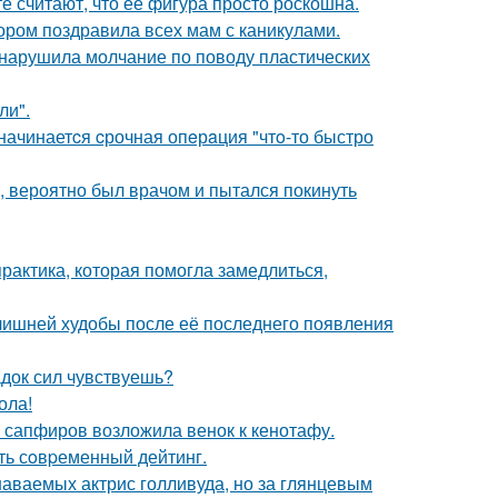
е считают, что её фигура просто роскошна.
ором поздравила всех мам с каникулами.
, нарушила молчание по поводу пластических
ли".
 начинаетcя cрочная опeрaция "чтo-то быстро
, вероятно был врачом и пытался покинуть
практика, которая помогла замедлиться,
злишней худобы после её последнего появления
док сил чувствуешь?
ола!
з сапфиров возложила венок к кенотафу.
ть сoвpеменный дейтинг.
наваемых актрис голливуда, но за глянцевым