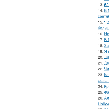
13.
52
14.
В 
сентя
15.
"К
больш
16.
Не
17.
В 
18.
Зa
19.
Я 
20.
Ди
21.
Дe
22.
Чи
23.
Ка
сказа
24.
Кр
25.
Фа
26.
Ал
Hollyw