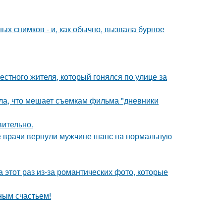
х снимков - и, как обычно, вызвала бурное
естного жителя, который гонялся по улице за
ала, что мешает съемкам фильма "дневники
вительно.
е врачи вернули мужчине шанс на нормальную
а этот раз из-за романтических фото, которые
ным счастьем!