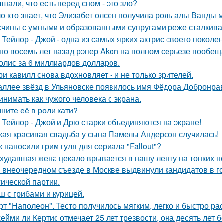
шали, что есть перед сном - это зло?
о кто знает, что Элизабет олсен получила роль алы Ванды 
чины с умными и образованными супругами реже сталкиваю
 Тейлор - Джой - одна из самых ярких актрис своего поколе
но восемь лет назад рэпер Akon на полном серьезе пообе
олис за 6 миллиардов долларов.
ри кавилл снова вдохновляет - и не только зрителей.
аллее звёзд в Ульяновске появилось имя Фёдора Добронраво
инимать как чужого человека с экрана.
ните её в роли кати?
 Тейлор - Джой и Дрю старки объединяются на экране!
кая красивая свадьба у сына Памелы Андерсон случилась!
к наносили грим гуля для сериала "Fallout"?
худавшая жена цекало врывается в нашу ленту на тонких н
 внеочередном съезде в Москве выдвинули кандидатов в г
гической партии.
ш с грибами и курицей.
рт "Наполеон". Тесто получилось мягким, легко и быстро ра
ейми ли Кертис отмечает 25 лет трезвости, она десять лет 