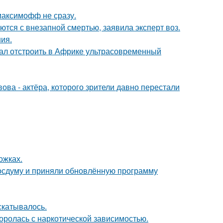
максимофф не сразу.
тся с внезапной смертью, заявила эксперт воз.
ния.
щал отстроить в Африке ультрасовременный
ва - актёра, которого зрители давно перестали
ожках.
осдуму и приняли обновлённую программу
скатывалось.
боролась с наркотической зависимостью.