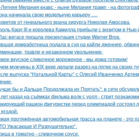
-Летняя Мелания кнавс - ныне Мелания трамп - на фотограф
 она начинала свою модельную карьеру ….
советов от гениального врача хирурга Николая Амосова.
роль Карл III и королева Камилла прибыли с визитом в Нью
Лас-вегасе прошла презентация студии Warner Bros.
вшая домработница подала в суд на кайли дженнер, обвини
иминации, травле и незаконном увольнении.
мое вкусное сливочное мороженое - мы дома готовим!
чем мужчины в XIX веке делали разрез на пятке на своих т
сле выпуска "Натальной Карты" с Олесей Иванченко Артеми
ение.
учше бы и Дальше Продолжала их Прятать": в сети обсуди
 лет назад на съёмках фильма волк с уолл - стрит познаком
кирующий рацион фигуристки перед олимпиадой состоял лиш
 ягодой.
мая протяжённая автомобильная трасса на планете - это 
ТО Ужасающе И Разрушительно".
рица в томатно - сливочном соусе.