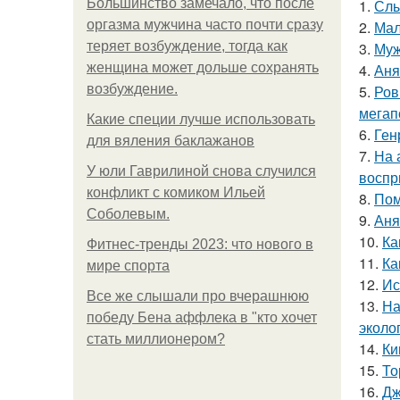
Большинство замечало, что после
1.
Слы
оргазма мужчина часто почти сразу
2.
Мал
теряет возбуждение, тогда как
3.
Муж
женщина может дольше сохранять
4.
Аня
возбуждение.
5.
Ров
мегап
Какие специи лучше использовать
6.
Ген
для вяления баклажанов
7.
На 
У юли Гаврилиной снова случился
воспр
конфликт с комиком Ильей
8.
Пом
Соболевым.
9.
Аня
10.
Ка
Фитнес-тренды 2023: что нового в
11.
Ка
мире спорта
12.
Ис
Все же слышали про вчерашнюю
13.
На
победу Бена аффлека в "кто хочет
эколо
стать миллионером?
14.
Ки
15.
То
16.
Дж