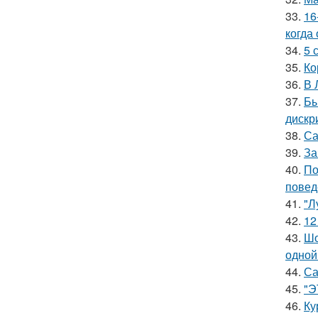
33.
16
когда
34.
5 
35.
Ко
36.
В 
37.
Бы
дискр
38.
Са
39.
За
40.
По
повед
41.
"Л
42.
12
43.
Шо
одной
44.
Са
45.
"Э
46.
Ку