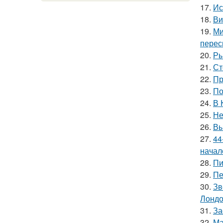
17.
Ис
18.
Ви
19.
Ми
перес
20.
Ры
21.
Ст
22.
Пр
23.
По
24.
В 
25.
Не
26.
Вы
27.
44
начал
28.
Пи
29.
Пе
30.
Зв
Лондо
31.
За
32.
Ма