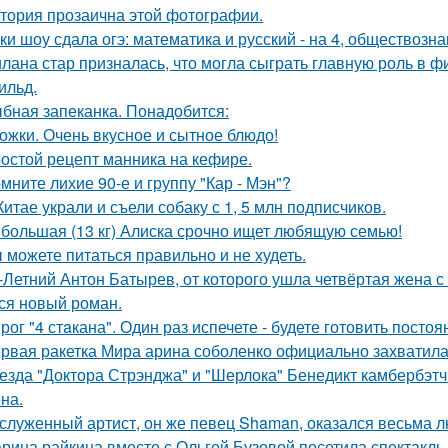
тория прозаична этой фотографии.
ки шоу сдала огэ: математика и русский - на 4, обществознан
лана стар призналась, что могла сыграть главную роль в ф
ильд.
бная запеканка. Понадобится:
ожки. Очень вкусное и сытное блюдо!
остой рецепт манника на кефире.
мните лихие 90-е и группу "Кар - Мэн"?
Китае украли и съели собаку с 1, 5 млн подписчиков.
большая (13 кг) Алиска срочно ищет любящую семью!
 можете питаться правильно и не худеть.
-Летний Антон Батырев, от которого ушла четвёртая жена с 
ся новый роман.
рог "4 стaкана". Один раз испечете - будете готовить постоя
рвая ракетка Мира арина соболенко официально захватила
езда "Доктора Стрэнджа" и "Шерлока" Бенедикт камбербэтч
на.
служенный артист, он же певец Shaman, оказался весьма 
рина райкина вместе с Ольгой Бузовой посетила спектакль