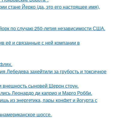
ии стане Йерко (да, это его настоящее имя),
-йорк по случаю 250-летия независимости США.
в её и связанные с ней компании в
уфлях.
я Лебедева захейтили за грубость и токсичное
ли внешность сыновей Шерон стоун.
ились Леонардо ди каприо и Марго Робби.
ь из энергетика, пары конфет и йогурта с
панамериканское шоссе.