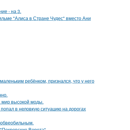
ие - на 3.
ильме "Алиса в Стране Чудес" вместо Ани
маленьким ребёнком, признался, что у него
нно.
 мир высокой моды.
 попал в неловкую ситуацию на дорогах
любвеобильным.
 "Покровские Ворота".