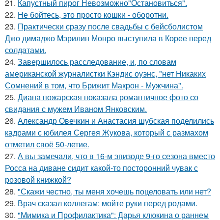
21.
Капустный пирог Невозможно"Остановиться".
22.
Не бойтесь, это просто кошки - оборотни.
23.
Практически сразу после свадьбы с бейсболистом
Джо димаджо Мэрилин Монро выступила в Корее перед
солдатами.
24.
Завершилось расследование, и, по словам
американской журналистки Кэндис оуэнс, "нет Никаких
Сомнений в том, что Брижит Макрон - Мужчина".
25.
Диана пожарская показала романтичное фото со
свидания с мужем Иваном Янковским.
26.
Александр Овечкин и Анастасия шубская поделились
кадрами с юбилея Сергея Жукова, который с размахом
отметил своё 50-летие.
27.
А вы замечали, что в 16-м эпизоде 9-го сезона вместо
Росса на диване сидит какой-то посторонний чувак с
розовой книжкой?
28.
"Скажи честно, ты меня хочешь поцеловать или нет?
29.
Врач сказал коллегам: мойте руки перед родами.
30.
"Мимика и Профилактика": Дарья клюкина о раннем