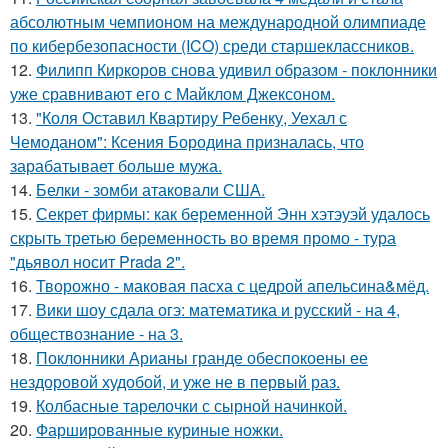
абсолютным чемпионом на международной олимпиаде
по кибербезопасности (ICO) среди старшеклассников.
12.
Филипп Киркоров снова удивил образом - поклонники
уже сравнивают его с Майклом Джексоном.
13.
"Коля Оставил Квартиру Ребенку, Уехал с
Чемоданом": Ксения Бородина призналась, что
зарабатывает больше мужа.
14.
Белки - зомби атаковали США.
15.
Секрет фирмы: как беременной Энн хэтэуэй удалось
скрыть третью беременность во время промо - тура
"дьявол носит Prada 2".
16.
Творожно - маковая пасха с цедрой апельсина&мёд.
17.
Вики шоу сдала огэ: математика и русский - на 4,
обществознание - на 3.
18.
Поклонники Арианы гранде обеспокоены ее
нездоровой худобой, и уже не в первый раз.
19.
Колбасные тарелочки с сырной начинкой.
20.
Фаршированные куриные ножки.