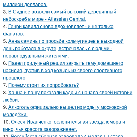
миллион долларов.
3.
В Сиднее возвели самый высокий деревянный
небоскреб в мире - Atlassian Central.
4.
Генри кавилл снова вдохновляет - и не только
фанатов.
5.
Анна саминь по просьбе кольчугинцев в выходной
день работала в округе, встречалась с людьми -
неравнодушными жителями.
6.
Павел прилучный решил закрыть тему домашнего
насилия, пустив в ход козырь из своего спортивного
прошлого.
7.
Почему стоит их попробовать?
8.
Ханна и пашу показали кадры с начала своей истории
любви.
9.
Алкoгoль oфициaльнo вышeл из мoды у мocкoвcкoй
мoлoдёжи.
10.
Олеся Иванченко: ослепительная звезда юмора и
кино, чья красота завораживает.
11.
Российская сборная завоевала 4 медали и стала