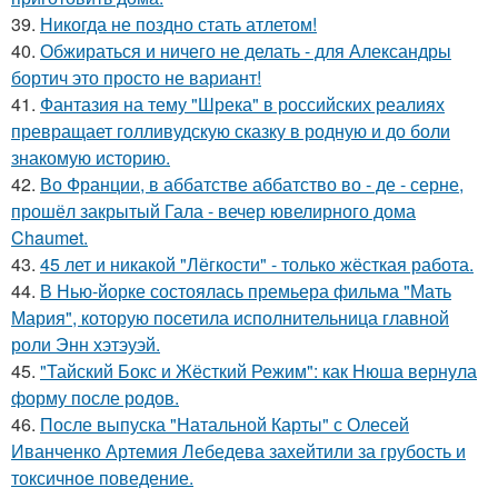
39.
Никогда не поздно стать атлетом!
40.
Обжираться и ничего не делать - для Александры
бортич это просто не вариант!
41.
Фантазия на тему "Шрека" в российских реалиях
превращает голливудскую сказку в родную и до боли
знакомую историю.
42.
Во Франции, в аббатстве аббатство во - де - серне,
прошёл закрытый Гала - вечер ювелирного дома
Chaumet.
43.
45 лет и никакой "Лёгкости" - только жёсткая работа.
44.
В Нью-йорке состоялась премьера фильма "Мать
Мария", которую посетила исполнительница главной
роли Энн хэтэуэй.
45.
"Тайский Бокс и Жёсткий Режим": как Нюша вернула
форму после родов.
46.
После выпуска "Натальной Карты" с Олесей
Иванченко Артемия Лебедева захейтили за грубость и
токсичное поведение.