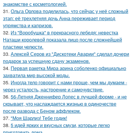
знакомстве с косметологией.
31.
Ольга Орлова поделилась, что сейчас у неё сложный
этап: её трехлетняя дочь Анна переживает период
упрямства и капризов.
32.
Из "Воробушка" в прекрасного лебедя: невестка
Наташи королевой показала лицо после сложнейшей
пластики челюсти.
33.
Алексей Серов из "Дискотеки Аварии" сделал дочери
подарок за успешную сдачу экзаменов.
34.
Первая ракетка Мира арина соболенко официально
захватила мир высокой моды.
35.
Иногда тело говорит с нами проще, чем мы думаем -
через усталость, настроение и самочувствие.
36.
56-Летняя Дженнифер Лопес в лучшей форме - и не
скрывает, что наслаждается жизнью в одиночестве
после развода с Беном аффлеком.
37.
"Моя Шарлиз! Тебе годик!
38.
5 идей ярких и вкусных смузи, которые легко
приготовить дома.