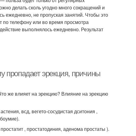
 — польза будет только от регулярных
ожно делать сколь угодно много сокращений и
ь ежедневно, не пропуская занятий. Чтобы это
ят по телефону или во время просмотра
 действие выполнялось ежедневно. Результат
у пропадает эрекция, причины
Что же влияет на эрекцию? Влияние на эрекцию
 астения, всд, вегето-сосудистая дситония ,
абоумие).
простатит , простатодиния, аденома простаты ).