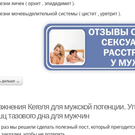
езни яичек ( орхит , эпидидимит ).
лезни мочевыделительной системы ( цистит , уретрит ).
ь дальше →
ажнения Кегеля для мужской потенции. Уп
ц тазового дна для мужчин
т раз мы решили сделать полезный пост, который пригодитс
 закладки, чтобы не потерять.