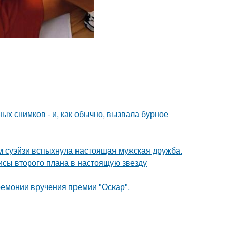
х снимков - и, как обычно, вызвала бурное
м суэйзи вспыхнула настоящая мужская дружба.
исы второго плана в настоящую звезду
ремонии вручения премии "Оскар".