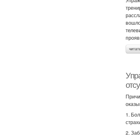
Упраж
трени
рассл
вошло
телев
прояв
читат
Упр
отс
Причи
оказы
1. Бол
страх
2. За