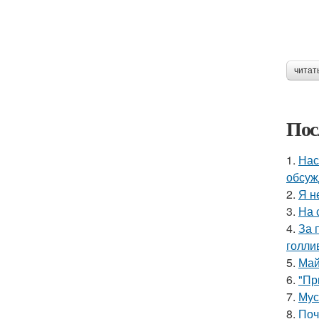
читат
Пос
1.
Нас
обсуж
2.
Я н
3.
На 
4.
За 
голли
5.
Май
6.
"Пр
7.
Мус
8.
Поч