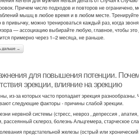
нения Кегеля для мужчин нельзя делать от случая к случаю
ровок. Причем число подходов и повторов не ограничено, м
аблений мышц в любое время и в любом месте. Тренируйтес
 в привычку, можно тренироваться каждый раз, когда звон
изора — ассоциацию выбирайте любую, главное, чтобы это
ится примерно через 1–2 месяца, не раньше.
ь дальше →
ажнения для повышения потенции. Почем
утствия эрекции, влияние на эрекцию
ны, из-за которых часто пропадает эрекция разнообразны. 
вают следующие факторы - причины слабой эрекции.
езни нервной системы (стресс, невроз , депрессия , апатия,
и, рассеянный склероз, болезнь Альцгемера, старческое сл
болевания предстательной железы (острый или хронический 