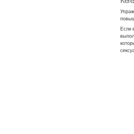
Кег
Упраж
повыш
Если 
выпол
котор
сексу