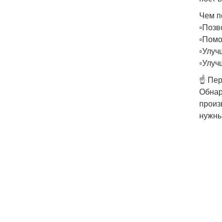
Чем п
▫️Поз
▫️Пом
▫️Улу
▫️Улу
☝ Пер
Обнар
произ
нужны