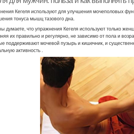
еля для мужчин: польза и как выполнять 
нения Кегеля используют для улучшения мочеполовых функ
ения тонуса мышц тазового дна.
вы думаете, что упражнения Кегеля используют только жен
няя их правильно и регулярно, не зависимо от пола и возр
ые поддерживают мочевой пузырь и кишечник, и существен
альную активность .