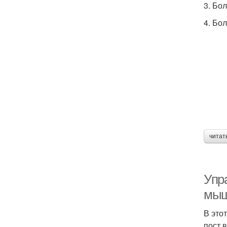
3. Бол
4. Бо
читат
Упр
мыш
В это
пост в