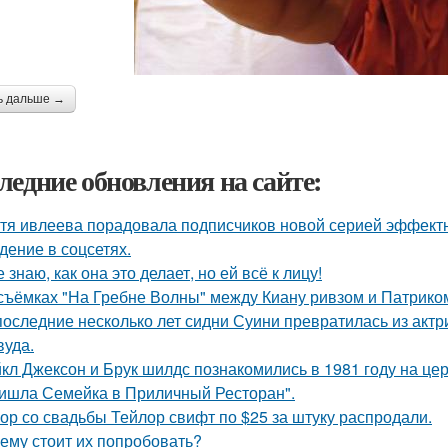
ь дальше →
ледние обновления на сайте:
тя ивлеева порадовала подписчиков новой серией эффектны
дение в соцсетях.
е знаю, как она это делает, но ей всё к лицу!
съёмках "На Гребне Волны" между Киану ривзом и Патрико
последние несколько лет сидни Суини превратилась из актр
вуда.
кл Джексон и Брук шилдс познакомились в 1981 году на це
ишла Семейка в Приличный Ресторан".
ор со свадьбы Тейлор свифт по $25 за штуку распродали.
ему стоит их попробовать?