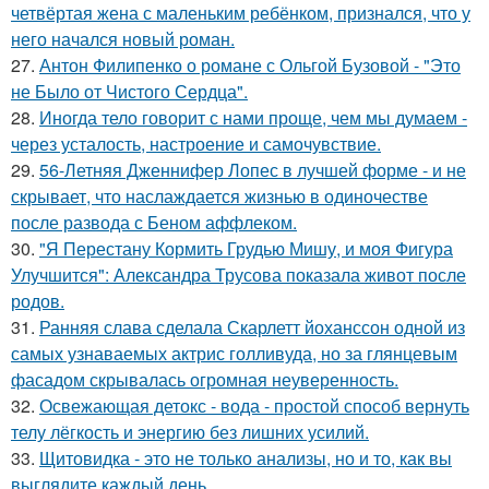
четвёртая жена с маленьким ребёнком, признался, что у
него начался новый роман.
27.
Антон Филипенко о романе с Ольгой Бузовой - "Это
не Было от Чистого Сердца".
28.
Иногда тело говорит с нами проще, чем мы думаем -
через усталость, настроение и самочувствие.
29.
56-Летняя Дженнифер Лопес в лучшей форме - и не
скрывает, что наслаждается жизнью в одиночестве
после развода с Беном аффлеком.
30.
"Я Перестану Кормить Грудью Мишу, и моя Фигура
Улучшится": Александра Трусова показала живот после
родов.
31.
Ранняя слава сделала Скарлетт йоханссон одной из
самых узнаваемых актрис голливуда, но за глянцевым
фасадом скрывалась огромная неуверенность.
32.
Освежающая детокс - вода - простой способ вернуть
телу лёгкость и энергию без лишних усилий.
33.
Щитовидка - это не только анализы, но и то, как вы
выглядите каждый день.