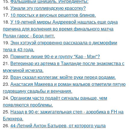
15.
Фальшивый шницель. Ингредиенты:
16.
Узнали эту голливудскую красотку?
17.
10 простых и вкусных рецептов блинов.
18.
У 19-летней мирры Андреевой нашлась еще одна
причина для волнения во время финального матча
Ролан гарос - Брэд питт.
19.
Энн хэтэуэй откровенно рассказала о дисморфии
тела в 43 года.
20.
Помните лихие 90-е и группу "Кар - Мэн"?
21.
Ветеринар из артема в Таиланде после знакомства с
мужчиной исчезла.
22.
Врач сказал коллегам: мойте руки перед родами.
23.
Анастасия Макеева и роман мальков отметили пятую
годовщину свадьбы и венчания.
24.
Организм часто подаёт сигналы раньше, чем
появляются проблемы.
25.
Назад в 90-е: зажигательная степ - аэробика в FH на
Блюхера.
26.
44-Летний Антон Батырев, от которого ушла