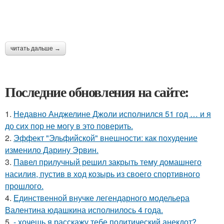
читать дальше →
Последние обновления на сайте:
1.
Недавно Анджелине Джоли исполнился 51 год … и я
до сих пор не могу в это поверить.
2.
Эффект "Эльфийской" внешности: как похудение
изменило Дарину Эрвин.
3.
Павел прилучный решил закрыть тему домашнего
насилия, пустив в ход козырь из своего спортивного
прошлого.
4.
Единственной внучке легендарного модельера
Валентина юдашкина исполнилось 4 года.
5.
- хочешь я расскажу тебе политический анекдот?