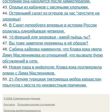
состоянии она находится после химиотерапии.
43.
Оладьи из кабачков с овсяными хлопьями.
44.
Остренький салат из огурцов за час "хрустите нa
здоровье!
45.
В Санкт-петербурге впервые в истории России
родилась однояйцевая четверня.
46.
10 фрешей для здоровья - какой пьёшь ты?
47.
Вы тоже заметили перемены в её образе?
48.
Сабина хайрова намекнула, что Клава кока увела
Диму Масленникова из отношений, что вызвало бурю
обсуждений в сети.
49.
Новая пара в инфополе: Клава кока подтвердила
роман с Дима Масленников.
50.
21-Летняя турецкая тиктокерша кюбра карааслан
прыгнула с моста по неизвестным причинам.
© 2026 Современная девушка
Контакты
Пользовательское соглашение
Политика конфидециальности