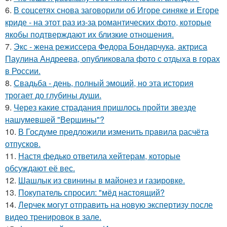
6.
В соцсетях снова заговорили об Игоре синяке и Егоре
криде - на этот раз из-за романтических фото, которые
якобы подтверждают их близкие отношения.
7.
Экс - жена режиссера Федора Бондарчука, актриса
Паулина Андреева, опубликовала фото с отдыха в горах
в России.
8.
Свадьба - день, полный эмоций, но эта история
трогает до глубины души.
9.
Через какие страдания пришлось пройти звезде
нашумевшей "Вершины"?
10.
В Госдуме пpeдложили изменить пpaвила расчёта
отпусков.
11.
Настя федько ответила хейтерам, которые
обсуждают её вес.
12.
Шашлык из свинины в майонез и газировке.
13.
Покупатель спросил: "мёд настоящий?
14.
Лерчек могут отправить на новую экспертизу после
видео тренировок в зале.