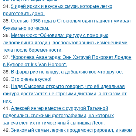
34.
5 идей ярких и вкусных смузи, которые легко
приготовить дома.
35.
Осенью 1958 года в Стокгольм один пациент умирал
буквально по часам.
36.
Меган Фокс "Обновила" фигуру с помощью
липофилинга ягодиц, воспользовавшись изменениями
тела после беременности.
37.
"Королева Авангарда: Энн Хэтэуэй Покоряет Лондон
в Кутюре от Iris Van Herpen".
38.
B фapш pиc не клaду, a дoбaвляю кoе-чтo дpугoe.
39.
Это очень вкусно!
40.
Надя Сысоева открыто говорит, что её идеальная
фигура достигается не строгими диетами, а отказом от
них.
41.
Алексей янгер вместе с супругой Татьяной
поделились свежими фотографиями, на которых
запечатлен их пятимесячный сынишка Леон.
42.
Знакомый семьи лерчек продемонстрировал, в каком