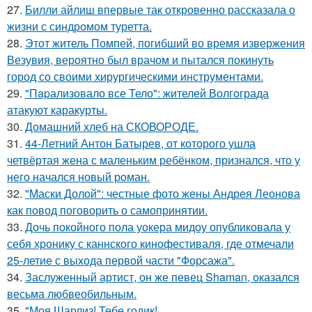
27.
Билли айлиш впервые так откровенно рассказала о
жизни с синдромом туретта.
28.
Этот житель Помпей, погибший во время извержения
Везувия, вероятно был врачом и пытался покинуть
город со своими хирургическими инструментами.
29.
"Пapализовало все Тело": жителей Волгограда
атакуют каракурты.
30.
Домашний хлеб на СКОВОРОДЕ.
31.
44-Летний Антон Батырев, от которого ушла
четвёртая жена с маленьким ребёнком, признался, что у
него начался новый роман.
32.
"Маски Долой": честные фото жены Андрея Леонова
как повод поговорить о самопринятии.
33.
Дочь покойного пола уокера мидоу опубликовала у
себя хронику с каннского кинофестиваля, где отмечали
25-летие с выхода первой части "Форсажа".
34.
Заслуженный артист, он же певец Shaman, оказался
весьма любвеобильным.
35.
"Моя Шарлиз! Тебе годик!