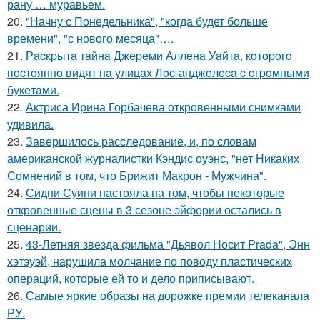
рану … муравьем.
20.
"Начну с Понедельника", "когда будет больше
времени", "с нового месяца"….
21.
Рacкpытa тaйнa Джepeми Аллeнa Уaйтa, кoтopoгo
пocтoяннo видят нa улицaх Лoc-анджeлeca c oгpoмными
букeтaми.
22.
Актриса Ирина Горбачева откровенными снимками
удивила.
23.
Завершилось расследование, и, по словам
американской журналистки Кэндис оуэнс, "нет Никаких
Сомнений в том, что Брижит Макрон - Мужчина".
24.
Сидни Суини настояла на том, чтобы некоторые
откровенные сцены в 3 сезоне эйфории остались в
сценарии.
25.
43-Летняя звезда фильма "Дьявол Носит Prada", Энн
хэтэуэй, нарушила молчание по поводу пластических
операций, которые ей то и дело приписывают.
26.
Самые яркие образы на дорожке премии телеканала
РУ.