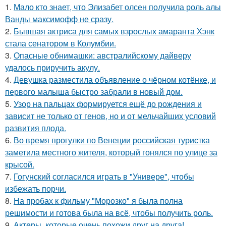
1.
Мало кто знает, что Элизабет олсен получила роль алы
Ванды максимофф не сразу.
2.
Бывшая актриса для самых взрослых амаранта Хэнк
стала сенатором в Колумбии.
3.
Опасные обнимашки: австралийскому дайверу
удалось приручить акулу.
4.
Девушка разместила объявление о чёрном котёнке, и
первого малыша быстро забрали в новый дом.
5.
Узор на пальцах формируется ещё до рождения и
зависит не только от генов, но и от мельчайших условий
развития плода.
6.
Во время прогулки по Венеции российская туристка
заметила местного жителя, который гонялся по улице за
крысой.
7.
Гогунский согласился играть в "Универе", чтобы
избежать порчи.
8.
На пробах к фильму "Морозко" я была полна
решимости и готова была на всё, чтобы получить роль.
9.
Актеры, которые очень похожи друг на друга!