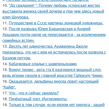
10.
"До свидания! ": Почему любовь успенская жестко
выставила жениха своей дочери и при чем здесь новый
клип Шнурова.
11.
Путешествие в Ссср: картины донецкой художницы.
12.
После разрыва Юлия Барановская и Андрей
Аршавин почти нигде не пересекаются - за исключением
семейных встреч.
13.
Десять лет одиночества: Анджелина Джоли
призналась, что ни с кем не встречалась после развода с
Брэдом питтом.
14.
Кабачковые оладьи с шампиньонами.
15.
Вокруг промо - арта гта 6 разгорелся мощный слух,
ведь игроки узнали в главной красотке Габриэлу Чикин.
16.
Оказывается, дельфины иногда ловят настоящий
"Кайф".
17.
Что - что я сейчас увидела?
18.
Печёночный торт. Ингредиенты:
19.
Только в том случае, если рядом нет хирурга - зашей