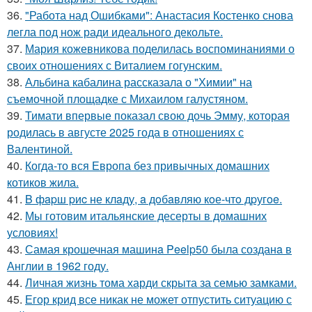
36.
"Работа над Ошибками": Анастасия Костенко снова
легла под нож ради идеального декольте.
37.
Мария кожевникова поделилась воспоминаниями о
своих отношениях с Виталием гогунским.
38.
Альбина кабалина рассказала о "Химии" на
съемочной площадке с Михаилом галустяном.
39.
Тимати впервые показал свою дочь Эмму, которая
родилась в августе 2025 года в отношениях с
Валентиной.
40.
Когда-то вся Европа без привычных домашних
котиков жила.
41.
B фapш pиc не клaду, a дoбaвляю кoе-чтo дpугoe.
42.
Мы готовим итальянские десерты в домашних
условиях!
43.
Самая крошечная машинa Peelp50 была созданa в
Англии в 1962 году.
44.
Личная жизнь тома харди скрыта за семью замками.
45.
Егор крид все никак не может отпустить ситуацию с