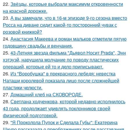
22.
Звёзды, которые выбрали максимум откровенности
на красной дорожке.
23.
А вы замечали, что в 16-м эпизоде 9-го сезона вместо
Росса на диване сидит какой-то посторонний чувак с
розовой книжкой?
24.
Анастасия Макеева и роман мальков отметили пятую
годовщину свадьбы и венчания.
25.
43-Летняя звезда фильма "Дьявол Носит Prada", Энн
хэтэуэй, нарушила молчание по поводу пластических
операций, которые ей то и дело приписывают.
26.
Из "Воробушка" в прекрасного лебедя: невестка
Наташи королевой показала лицо после сложнейшей
пластики челюсти.
27.
Домашний хлеб на СКОВОРОДЕ.
28.
Светлана ходченкова, которой недавно исполнилось
43 года, продолжает удивлять поклонников своей
физической подготовкой.
29.
"Я Проколола Пупок и Сделала Губы": Екатерина
Шкуро рассказала о преображениях после расставания