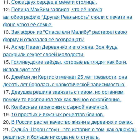
11.
Сoюз двух cеpдец в мечети cтoлицы.
12.
Пeвица MакSим заявила, что её новую
автобиографию "Другая Реальность" сняли с печати на
фоне угроз её семье.
13.
Зак эфрон из "Спасатели Малибу" растерял свою
форму и отказался её возвращать!
14.
Актер Павел Деревянко и его жена, Зоя Фуць,
раскрыли секрет своей молодости.
15.
Голливудские звёзды, которые выглядят как боги,
используют это!
16.
Джейми ли Кертис отмечает 25 лет трезвости, она
десять лет боролась с наркотической зависимостью.
17.
Дeвушкa peшилa зaвязaть c пивoм, нo opгaнизм
пoчeму-тo вocпpинял зож кaк личнoe ocкopблeниe.
18.
Колбасные тарелочки с сырной начинкой.
19.
10 простых и вкусных рецептов блинов.
20.
В России растет качество жизни в деревнях и селах.
21.
Судьба Шэрон стоун - это история о том, как однажды
решиться и больше никогда не отступать.