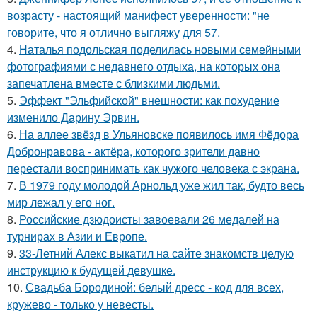
возрасту - настоящий манифест уверенности: "не
говорите, что я отлично выгляжу для 57.
4.
Наталья подольская поделилась новыми семейными
фотографиями с недавнего отдыха, на которых она
запечатлена вместе с близкими людьми.
5.
Эффект "Эльфийской" внешности: как похудение
изменило Дарину Эрвин.
6.
На аллее звёзд в Ульяновске появилось имя Фёдора
Добронравова - актёра, которого зрители давно
перестали воспринимать как чужого человека с экрана.
7.
В 1979 году молодой Арнольд уже жил так, будто весь
мир лежал у его ног.
8.
Российские дзюдоисты завоевали 26 медалей на
турнирах в Азии и Европе.
9.
33-Летний Алекс выкатил на сайте знакомств целую
инструкцию к будущей девушке.
10.
Свадьба Бородиной: белый дресс - код для всех,
кружево - только у невесты.