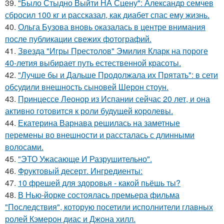
39.
"Было Стыдно Выйти НА Сцену": Александр семчев
сбросил 100 кг и рассказал, как диабет спас ему жизнь.
40.
Ольга Бузова вновь оказалась в центре внимания
после публикации свежих фотографий.
41.
Звезда "Игры Престолов" Эмилия Кларк на пороге
40-летия выбирает путь естественной красоты.
42.
"Лучше бы и Дальше Продолжала их Прятать": в сети
обсудили внешность сыновей Шерон стоун.
43.
Принцессе Леонор из Испании сейчас 20 лет, и она
активно готовится к роли будущей королевы.
44.
Екатерина Варнава решилась на заметные
перемены во внешности и рассталась с длинными
волосами.
45.
"ЭТО Ужасающе И Разрушительно".
46.
Фруктовый десерт. Ингредиенты:
47.
10 фрешей для здоровья - какой пьёшь ты?
48.
В Нью-йорке состоялась премьера фильма
"Последствия", которую посетили исполнители главных
ролей Кэмерон диас и Джона хилл.