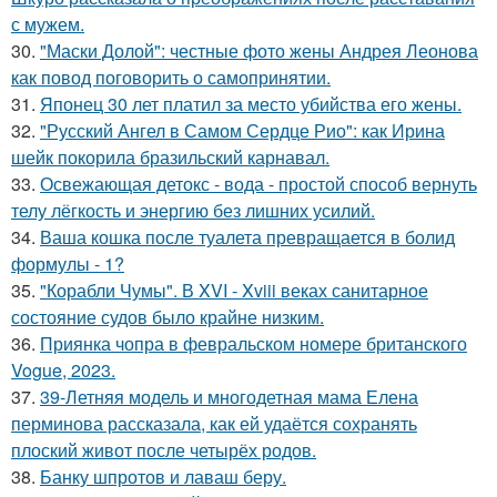
с мужем.
30.
"Маски Долой": честные фото жены Андрея Леонова
как повод поговорить о самопринятии.
31.
Японец 30 лет платил за место убийства его жены.
32.
"Русский Ангел в Самом Сердце Рио": как Ирина
шейк покорила бразильский карнавал.
33.
Освежающая детокс - вода - простой способ вернуть
телу лёгкость и энергию без лишних усилий.
34.
Ваша кошка после туалета превращается в болид
формулы - 1?
35.
"Корабли Чумы". В XVI - Xviii веках санитарное
состояние судов было крайне низким.
36.
Приянка чопра в февральском номере британского
Vogue, 2023.
37.
39-Летняя модель и многодетная мама Елена
перминова рассказала, как ей удаётся сохранять
плоский живот после четырёх родов.
38.
Банку шпротов и лаваш беру.