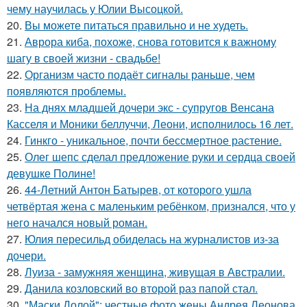
чему научилась у Юлии Высоцкой.
20.
Вы можете питаться правильно и не худеть.
21.
Аврора киба, похоже, снова готовится к важному
шагу в своей жизни - свадьбе!
22.
Организм часто подаёт сигналы раньше, чем
появляются проблемы.
23.
На днях младшей дочери экс - супругов Венсана
Касселя и Моники беллуччи, Леони, исполнилось 16 лет.
24.
Гинкго - уникальное, почти бессмертное растение.
25.
Олег шепс сделал предложение руки и сердца своей
девушке Полине!
26.
44-Летний Антон Батырев, от которого ушла
четвёртая жена с маленьким ребёнком, признался, что у
него начался новый роман.
27.
Юлия пересильд обиделась на журналистов из-за
дочери.
28.
Луиза - замужняя женщина, живущая в Австралии.
29.
Данила козловский во второй раз папой стал.
30.
"Маски Долой": честные фото жены Андрея Леонова