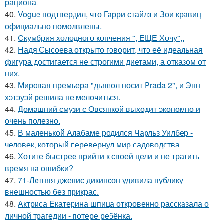
рациона.
40.
Vogue подтвердил, что Гарри стайлз и Зои кравиц
официально помолвлены.
41.
Скумбрия холодного копчения "; ЕЩЕ Хочу";.
42.
Надя Сысоева открыто говорит, что её идеальная
фигура достигается не строгими диетами, а отказом от
них.
43.
Мировая премьера "дьявол носит Prada 2", и Энн
хэтэуэй решила не мелочиться.
44.
Домашний смузи с Овсянкой выходит экономно и
очень полезно.
45.
В маленькой Алабаме родился Чарльз Уилбер -
человек, который перевернул мир садоводства.
46.
Хотите быстрее прийти к своей цели и не тратить
время на ошибки?
47.
71-Летняя дженис дикинсон удивила публику
внешностью без прикрас.
48.
Актриса Екатерина шпица откровенно рассказала о
личной трагедии - потере ребёнка.