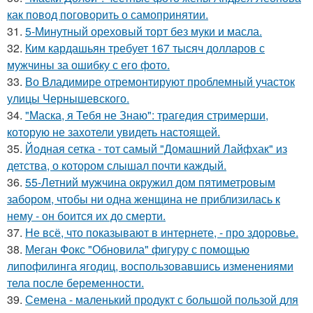
как повод поговорить о самопринятии.
31.
5-Минутный ореховый торт без муки и масла.
32.
Ким кардашьян требует 167 тысяч долларов с
мужчины за ошибку с его фото.
33.
Во Владимире отремонтируют проблемный участок
улицы Чернышевского.
34.
"Маска, я Тебя не Знаю": трагедия стримерши,
которую не захотели увидеть настоящей.
35.
Йодная сетка - тот самый "Домашний Лайфхак" из
детства, о котором слышал почти каждый.
36.
55-Летний мужчина окружил дом пятиметровым
забором, чтобы ни одна женщина не приблизилась к
нему - он боится их до смерти.
37.
Не всё, что показывают в интернете, - про здоровье.
38.
Меган Фокс "Обновила" фигуру с помощью
липофилинга ягодиц, воспользовавшись изменениями
тела после беременности.
39.
Семена - маленький продукт с большой пользой для