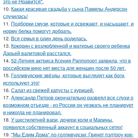
это не Нравится".
10.
Какая красивая свадьба у сына Памелы Андерсон
случилась!
11.
Подборки смузи, которые и освежают, и насыщают, и
норму белка помогут добрать.
12.
Вся семья в один день родилась.
13.
Кокорин с возлюбленной и матерью своего ребенка
Дарьей валитовой расстался.
14.
52-Летняя актриса Ксения Раппопорт заявила, что в
российском кино нет места для женщин после 50 лет.
15.
Голливудские звёзды, которые выглядят как боги,
используют это!
16.
Салат из свежей капусты с курицей.
17.
Александр Петров окончательно развеял все слухи о
возможном отъезде - из России он уезжать не планирует
и никогда не планировал.
18.
У шестилетней вари, дочери коли и Марины,
появился собственный аккаунт в социальных сетях!
19.
"Мы Едим Дома" по-голливудски: Гвинет пэлтроу кое-