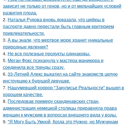
зависит не только от генов, но и от мельчайших условий
развития плода.
2.
Наталья Рудова вновь доказала, что цифры в
паспорте давно перестали быть главным критерием
привлекательности.
3.
А вы знали, что мертвое море хранит уникальные
природные явления?
4.
Не все полезные продукты одинаковы.
5.
Меган Фокс психанула у мастера маникюра и
соединила все тренды сразу.
6.
33-Летний Алекс выкатил на сайте знакомств целую
инструкцию к будущей девушке.
7.
Нашумевший хоррор "Закулисье Реальности" вышел в
хорошем качестве.
8.
Последовав примеру скандинавских стран,
администрация немецкой столицы приравняла права
женщин к мужским в вопросах внешнего вида у воды.
9.
"Я Могу Быть Умной, Когда это Нужно, но Мужчинам