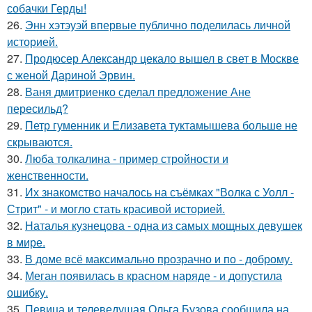
собачки Герды!
26.
Энн хэтэуэй впервые публично поделилась личной
историей.
27.
Продюсер Александр цекало вышел в свет в Москве
с женой Дариной Эрвин.
28.
Ваня дмитриенко сделал предложение Ане
пересильд?
29.
Петр гуменник и Елизавета туктамышева больше не
скрываются.
30.
Люба толкалина - пример стройности и
женственности.
31.
Их знакомство началось на съёмках "Волка с Уолл -
Стрит" - и могло стать красивой историей.
32.
Наталья кузнецова - одна из самых мощных девушек
в мире.
33.
В доме всё максимально прозрачно и по - доброму.
34.
Меган появилась в красном наряде - и допустила
ошибку.
35.
Певица и телеведущая Ольга Бузова сообщила на