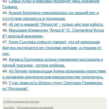
43.
Семья Аллы и Максима празднует день рождения
Галкина.
44.
Ксения Бородина пожаловалась на лишний вес и
отсутствие прогресса в похудении.
45.
45 лет и никакой "Лёгкости" - только жёсткая работа.
46.
Мандарин Клементин "Amoa 8" (C. Clementina"Amoa
8") красный мандарин.
47.
Надя Сысоева открыто говорит, что её идеальная
фигура достигается не строгими диетами, а отказом от
них.
48.
Актриса Екатерина шпица откровенно рассказала о
личной трагедии - потере ребёнка.
49.
43-Летняя телеведущая Алена водонаева новостями
о недавнем хирургическом вмешательстве поделилась.
50.
У нас дома есть Шэрон стоун: Светлана Пермякова
из "Интернов".
© 2026 Современная девушка
Контакты
Пользовательское соглашение