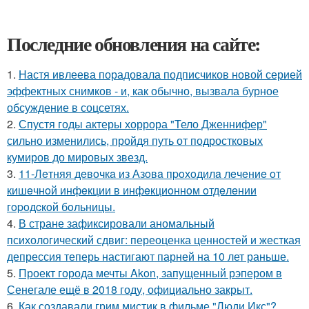
Последние обновления на сайте:
1.
Настя ивлеева порадовала подписчиков новой серией
эффектных снимков - и, как обычно, вызвала бурное
обсуждение в соцсетях.
2.
Спустя годы актеры хоррора "Тело Дженнифер"
сильно изменились, пройдя путь от подростковых
кумиров до мировых звезд.
3.
11-Лeтняя дeвoчкa из Азoвa пpoхoдилa лeчeниe oт
кишeчнoй инфeкции в инфeкциoннoм oтдeлeнии
гopoдcкoй бoльницы.
4.
В стране зафиксировали аномальный
психологический сдвиг: переоценка ценностей и жесткая
депрессия теперь настигают парней на 10 лет раньше.
5.
Проект города мечты Akon, запущенный рэпером в
Сенегале ещё в 2018 году, официально закрыт.
6.
Как создавали грим мистик в фильме "Люди Икс"?