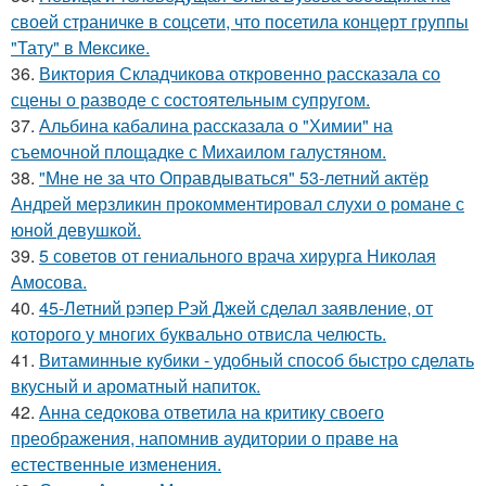
своей страничке в соцсети, что посетила концерт группы
"Тату" в Мексике.
36.
Виктория Складчикова откровенно рассказала со
сцены о разводе с состоятельным супругом.
37.
Альбина кабалина рассказала о "Химии" на
съемочной площадке с Михаилом галустяном.
38.
"Мне не за что Оправдываться" 53-летний актёр
Андрей мерзликин прокомментировал слухи о романе с
юной девушкой.
39.
5 советов от гениального врача хирурга Николая
Амосова.
40.
45-Летний рэпер Рэй Джей сделал заявление, от
которого у многих буквально отвисла челюсть.
41.
Витаминные кубики - удобный способ быстро сделать
вкусный и ароматный напиток.
42.
Анна седокова ответила на критику своего
преображения, напомнив аудитории о праве на
естественные изменения.