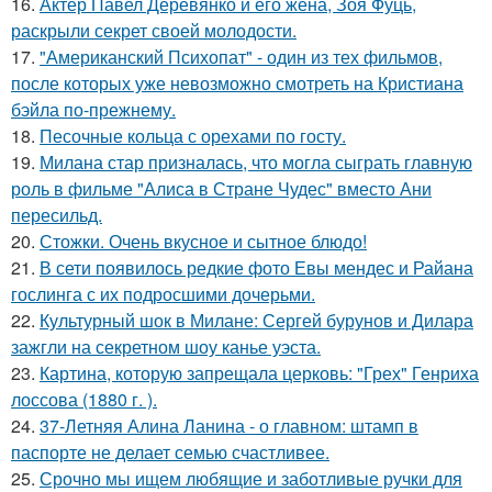
16.
Актер Павел Деревянко и его жена, Зоя Фуць,
раскрыли секрет своей молодости.
17.
"Американский Психопат" - один из тех фильмов,
после которых уже невозможно смотреть на Кристиана
бэйла по-прежнему.
18.
Песочные кольца с орехами по госту.
19.
Милана стар призналась, что могла сыграть главную
роль в фильме "Алиса в Стране Чудес" вместо Ани
пересильд.
20.
Стожки. Очень вкусное и сытное блюдо!
21.
В сети появилось редкие фото Евы мендес и Райана
гослинга с их подросшими дочерьми.
22.
Культурный шок в Милане: Сергей бурунов и Дилара
зажгли на секретном шоу канье уэста.
23.
Картина, которую запрещала церковь: "Грех" Генриха
лоссова (1880 г. ).
24.
37-Летняя Алина Ланина - о главном: штамп в
паспорте не делает семью счастливее.
25.
Срочно мы ищем любящие и заботливые ручки для