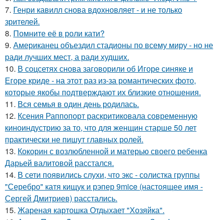
7.
Генри кавилл снова вдохновляет - и не только
зрителей.
8.
Помните её в роли кати?
9.
Американец объездил стадионы по всему миру - но не
ради лучших мест, а ради худших.
10.
В соцсетях снова заговорили об Игоре синяке и
Егоре криде - на этот раз из-за романтических фото,
которые якобы подтверждают их близкие отношения.
11.
Вся семья в один день родилась.
12.
Ксения Раппопорт раскритиковала современную
киноиндустрию за то, что для женщин старше 50 лет
практически не пишут главных ролей.
13.
Кокорин с возлюбленной и матерью своего ребенка
Дарьей валитовой расстался.
14.
В сети появились слухи, что экс - солистка группы
"Серебро" катя кищук и рэпер 9mice (настоящее имя -
Сергей Дмитриев) расстались.
15.
Жареная картошка Отдыхает "Хозяйка".