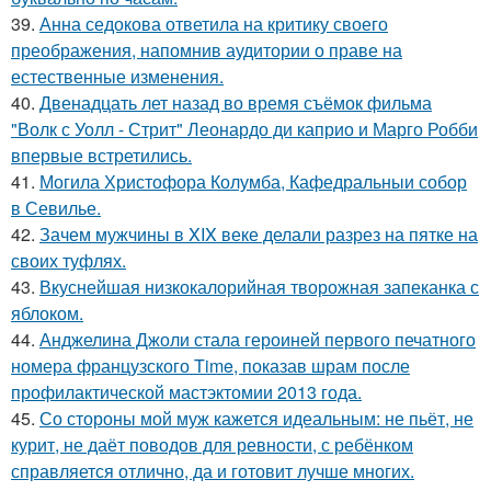
39.
Анна седокова ответила на критику своего
преображения, напомнив аудитории о праве на
естественные изменения.
40.
Двенадцать лет назад во время съёмок фильма
"Волк с Уолл - Стрит" Леонардо ди каприо и Марго Робби
впервые встретились.
41.
Могила Христофора Колумба, Кафедральныи собор
в Севилье.
42.
Зачем мужчины в XIX веке делали разрез на пятке на
своих туфлях.
43.
Вкуснейшая низкокалорийная творожная запеканка с
яблоком.
44.
Анджелина Джоли стала героиней первого печатного
номера французского Time, показав шрам после
профилактической мастэктомии 2013 года.
45.
Со стороны мой муж кажется идеальным: не пьёт, не
курит, не даёт поводов для ревности, с ребёнком
справляется отлично, да и готовит лучше многих.