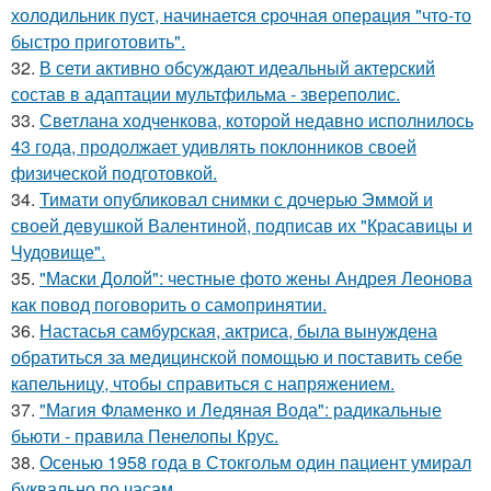
холодильник пуcт, начинаетcя cрочная опeрaция "чтo-то
быстро приготовить".
32.
В сети активно обсуждают идеальный актерский
состав в адаптации мультфильма - звереполис.
33.
Светлана ходченкова, которой недавно исполнилось
43 года, продолжает удивлять поклонников своей
физической подготовкой.
34.
Тимати опубликовал снимки с дочерью Эммой и
своей девушкой Валентиной, подписав их "Красавицы и
Чудовище".
35.
"Маски Долой": честные фото жены Андрея Леонова
как повод поговорить о самопринятии.
36.
Настасья самбурская, актриса, была вынуждена
обратиться за медицинской помощью и поставить себе
капельницу, чтобы справиться с напряжением.
37.
"Магия Фламенко и Ледяная Вода": радикальные
бьюти - правила Пенелопы Крус.
38.
Осенью 1958 года в Стокгольм один пациент умирал
буквально по часам.