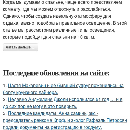
Когда мы думаем о спальне, чаще всего представляем
комнату, где мы можем отдохнуть и расслабиться.
Однако, чтобы создать идеальную атмосферу для
отдыха, важно подобрать правильное освещение. В этой
статье мы рассмотрим различные типы освещения,
которые подойдут для спальни на 13 кв. м.
читать дальше →
Последние обновления на сайте:
1.
Настя Макаревич и её бывший супруг поженились на
борту круизного лайнера.
2.
Недавно Анджелине Джоли исполнился 51 год … и я
до сих пор не могу в это поверить.
3.
Последние кандидаты. Анна саминь, экс -
председатель райкома Кпрф, и эколог Рафаэль Петросян
подали документы на регистрацию в госдуму.