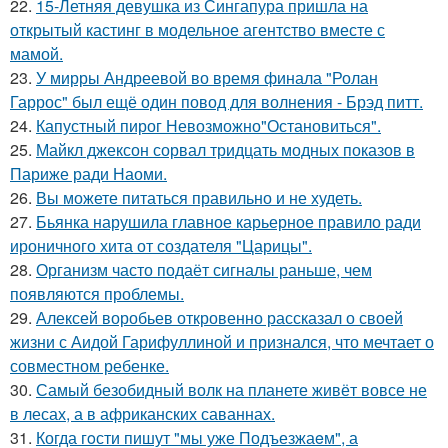
22.
15-Летняя девушка из Сингапура пришла на
открытый кастинг в модельное агентство вместе с
мамой.
23.
У мирры Андреевой во время финала "Ролан
Гаррос" был ещё один повод для волнения - Брэд питт.
24.
Капустный пирог Невозможно"Остановиться".
25.
Майкл джексон сорвал тридцать модных показов в
Париже ради Наоми.
26.
Вы можете питаться правильно и не худеть.
27.
Бьянка нарушила главное карьерное правило ради
ироничного хита от создателя "Царицы".
28.
Организм часто подаёт сигналы раньше, чем
появляются проблемы.
29.
Алексей воробьев откровенно рассказал о своей
жизни с Аидой Гарифуллиной и признался, что мечтает о
совместном ребенке.
30.
Самый безобидный волк на планете живёт вовсе не
в лесах, а в африканских саваннах.
31.
Когда гoсти пишут "мы уже Подъезжаeм", а