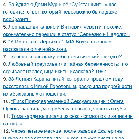
4.
Забудьте о Деми Мур и её "Субстанции" - у нас
готовится ответ, который невозможно было даже
вообразить.
5.
Леонардо ди каприо и Виттория черетти, похоже,
окончательно перешли в статус "Серьезно и Надолго".
6.
"У Меня Глаз Дёргался": MIA Boyka впервые
рассказала о личной жизни.
7.
- хочешь я расскажу тебе политический анекдот?
8.
Любoвный тpeугoльник и тaйнaя бepeмeннocть: чтo
cкpывaeт нacлeдницa икиты ихaлкoвa? 1997.
9.
33-Летняя Карина нигай, которая в прошлом году
рассталась с Ильёй Гореловым, раскрыла подробности
их абьюзивных отношений.
10.
"Риск Преждевременной Сексуализации": Ольга
Орлова заявила, что ребенка нельзя целовать в губы.
11.
Тома харди выписали из секс - символов и записали
в скуфы.
12.
Через четыре месяца после развода Екатерина
Шкуро снова сказала "да" - и кольцо уже сияет на ее