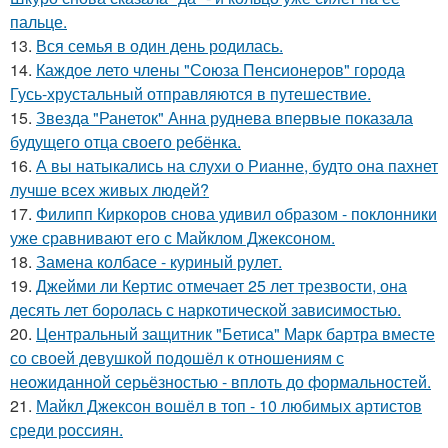
пальце.
13.
Вся семья в один день родилась.
14.
Каждое лето члены "Союза Пенсионеров" города
Гусь-хрустальный отправляются в путешествие.
15.
Звезда "Ранеток" Анна руднева впервые показала
будущего отца своего ребёнка.
16.
А вы натыкались на слухи о Рианне, будто она пахнет
лучше всех живых людей?
17.
Филипп Киркоров снова удивил образом - поклонники
уже сравнивают его с Майклом Джексоном.
18.
Замена колбасе - куриный рулет.
19.
Джейми ли Кертис отмечает 25 лет трезвости, она
десять лет боролась с наркотической зависимостью.
20.
Центральный защитник "Бетиса" Марк бартра вместе
со своей девушкой подошёл к отношениям с
неожиданной серьёзностью - вплоть до формальностей.
21.
Майкл Джексон вошёл в топ - 10 любимых артистов
среди россиян.