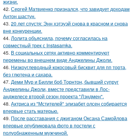
жизни.
42.
Сергей Матвиенко признался, что завидует доходам
Антон шастун.
43.
20 лет спустя: Энн хэтэуэй снова в красном и снова
вне конкуренции.
44.
Лолита объяснила, почему согласилась на
совместный трек с Instasamka.
45.
В социальных сетях активно комментируют
перемены во внешнем виде Анджелины Джоли.
46.
Низкоуглеводный кокосовый бисквит для пп торта,
без глютена и сахара.
47.
Деми Мур и Билли боб Торнтон, бывший супруг
Анджелины Джоли, вместе представили в Лос-
анджелесе второй сезон проекта "Лэндмен".
48.
Актриса из "Мстителей" элизабет олсен собирается
впервые стать матерью.
49.
После расставания с джиганом Оксана Самойлова
впервые опубликовала фото в постели с
полуобнаженным мужчиной.