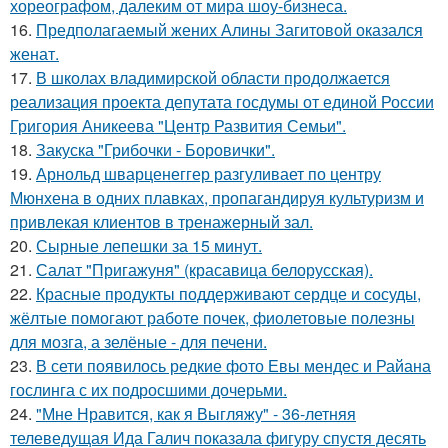
хореографом, далеким от мира шоу-бизнеса.
16.
Предполагаемый жених Алины Загитовой оказался
женат.
17.
В школах владимирской области продолжается
реализация проекта депутата госдумы от единой России
Григория Аникеева "Центр Развития Семьи".
18.
Закуска "Грибочки - Боровички".
19.
Арнольд шварценеггер разгуливает по центру
Мюнхена в одних плавках, пропагандируя культуризм и
привлекая клиентов в тренажерный зал.
20.
Сырные лепешки за 15 минут.
21.
Салат "Пригажуня" (красавица белорусская).
22.
Красные продукты поддерживают сердце и сосуды,
жёлтые помогают работе почек, фиолетовые полезны
для мозга, а зелёные - для печени.
23.
В сети появилось редкие фото Евы мендес и Райана
гослинга с их подросшими дочерьми.
24.
"Мне Нравится, как я Выгляжу" - 36-летняя
телеведущая Ида Галич показала фигуру спустя десять