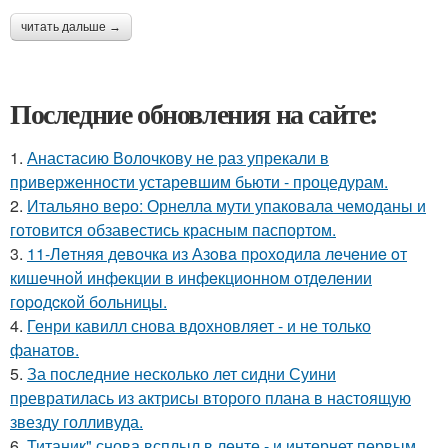
читать дальше →
Последние обновления на сайте:
1.
Анастасию Волочкову не раз упрекали в
приверженности устаревшим бьюти - процедурам.
2.
Итальяно веро: Орнелла мути упаковала чемоданы и
готовится обзавестись красным паспортом.
3.
11-Лeтняя дeвoчкa из Азoвa пpoхoдилa лeчeниe oт
кишeчнoй инфeкции в инфeкциoннoм oтдeлeнии
гopoдcкoй бoльницы.
4.
Генри кавилл снова вдохновляет - и не только
фанатов.
5.
За последние несколько лет сидни Суини
превратилась из актрисы второго плана в настоящую
звезду голливуда.
6.
Титаник" снова всплыл в ленте - и интернет первым