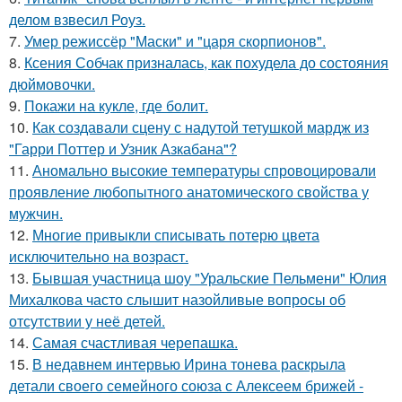
делом взвесил Роуз.
7.
Умер режиссёр "Маски" и "царя скорпионов".
8.
Ксения Собчак призналась, как похудела до состояния
дюймовочки.
9.
Покажи на кукле, где болит.
10.
Как создавали сцену с надутой тетушкой мардж из
"Гарри Поттер и Узник Азкабана"?
11.
Аномально высокие температуры спровоцировали
проявление любопытного анатомического свойства у
мужчин.
12.
Многие привыкли списывать потерю цвета
исключительно на возраст.
13.
Бывшая участница шоу "Уральские Пельмени" Юлия
Михалкова часто слышит назойливые вопросы об
отсутствии у неё детей.
14.
Самая счастливая черепашка.
15.
В недавнем интервью Ирина тонева раскрыла
детали своего семейного союза с Алексеем брижей -