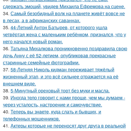
сдержать эмоций, увидев Михаила Ефремова на сцене.
34.
Самый безобидный волк на планете живёт вовсе не
в лесах, а в африканских саваннах.
35.
44-Летний Антон Батырев, от которого ушла
четвёртая жена с маленьким ребёнком, признался, что у
него начался новый роман.
36.
Татьяна Михалкова проникновенно поздравила свою
дочь Анну с её 52-летием, опубликовав прекрасные
старинные семейные фотографии.
37.
58-Летняя Николь кидман переживает тяжёлый
жизненный этап, и это всё сильнее отражается на её
внешнем виде.
38.
5-Минутный ореховый торт без муки и масла.
39.
Иногда тело говорит с нами проще, чем мы думаем -
через усталость, настроение и самочувствие.
40.
Теперь вы знaетe, куда слать и бывших, и
телeфонныx мошенников.
41.
Актеры которые не переносят друг друга в реальной