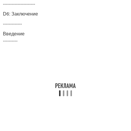
----------------------
D6: Заключение
-------------
Введение
----------