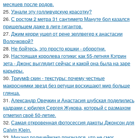
месяцев после родов.
25.
Узнали эту голливудскую красотку?
26.
С ростом 2 метра 31 сантиметр Мануте бол казался
пришельцем даже в лиге гигантов.
27.
Джим керри ушел от рене зеллвегер к анастасии
Волочковой?
28.
Не бойтесь, это просто кошки - оборотни.
29.
Настоящая королева готики: как 55-летняя Кэтрин
зета - Джонс выглядит сейчас и какой она была на заре
карьеры.
30.
Триумф скин - текстуры: почему честные
макроснимки звезд без ретуши восхищают мир больше
глянца.
31.
Александр Овечкин и Анастасия шубская поделились
кадрами с юбилея Сергея Жукова, который с размахом
отметил своё 50-летие.
32.
Самая откровенная фотосессия дакоты Джонсон для
Calvin Klein.
33.
Михаил полицеймако признался, что не смог