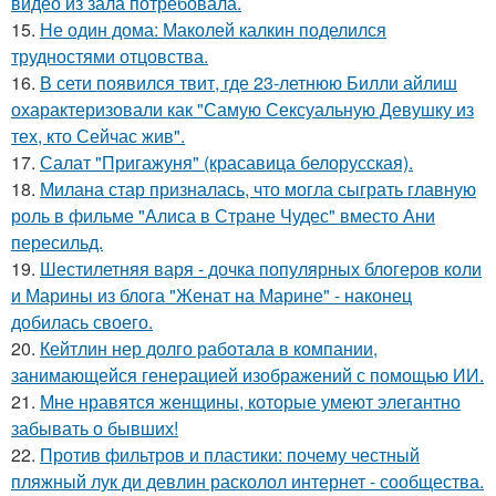
видео из зала потребовала.
15.
Не один дома: Маколей калкин поделился
трудностями отцовства.
16.
В сети появился твит, где 23-летнюю Билли айлиш
охарактеризовали как "Самую Сексуальную Девушку из
тех, кто Сейчас жив".
17.
Салат "Пригажуня" (красавица белорусская).
18.
Милана стар призналась, что могла сыграть главную
роль в фильме "Алиса в Стране Чудес" вместо Ани
пересильд.
19.
Шестилетняя варя - дочка популярных блогеров коли
и Марины из блога "Женат на Марине" - наконец
добилась своего.
20.
Кейтлин нер долго работала в компании,
занимающейся генерацией изображений с помощью ИИ.
21.
Мне нравятся женщины, которые умеют элегантно
забывать о бывших!
22.
Против фильтров и пластики: почему честный
пляжный лук ди девлин расколол интернет - сообщества.