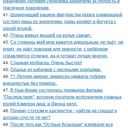
Иванченко Артемия Лебедева захейтили за грубость и
токсичное поведение.
41.
Шокирующий рацион фигуристки перед олимпиадой
состоял лишь из энергетика, пары конфет и йогурта с
одной ягодой.
42.
Птица живых мышей на колья сажает.
43.
Со стороны мой муж кажется идеальным: не пьёт, не
курит, не даёт поводов для ревности, с ребёнком
справляется отлично, да и готовит лучше многих.
44.
Сладкая колбаска. Очень быстро!
45.
Оладьи из кабачков с овсяными хлопьями.
46.
71-Летняя дженис дикинсон удивила публику
внешностью без прикрас.
47.
В Нью-йорке состоялась премьера фильма
"Последствия", которую посетили исполнители главных
ролей Кэмерон диас и Джона хилл.
48.
Почему стэтхэм и хантингтон - уайтли не спешат к
алтарю спустя 16 лет?
49.
После того как "Острые Козырьки" взорвали все