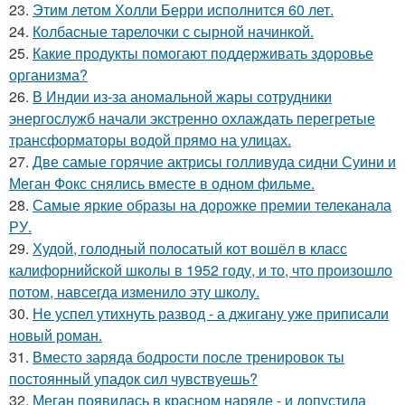
23.
Этим летом Холли Берри исполнится 60 лет.
24.
Колбасные тарелочки с сырной начинкой.
25.
Какие продукты помогают поддерживать здоровье
организма?
26.
В Индии из-за аномальной жары сотрудники
энергослужб начали экстренно охлаждать перегретые
трансформаторы водой прямо на улицах.
27.
Две самые горячие актрисы голливуда сидни Суини и
Меган Фокс снялись вместе в одном фильме.
28.
Самые яркие образы на дорожке премии телеканала
РУ.
29.
Худой, голодный полосатый кот вошёл в класс
калифорнийской школы в 1952 году, и то, что произошло
потом, навсегда изменило эту школу.
30.
Не успел утихнуть развод - а джигану уже приписали
новый роман.
31.
Вместо заряда бодрости после тренировок ты
постоянный упадок сил чувствуешь?
32.
Меган появилась в красном наряде - и допустила