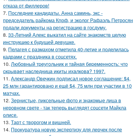
отказа от филлеров!
7.
Последние кандидаты. Анна саминь, экс -
председатель райкома Кпрф, и эколог Рафаэль Петросян
подали документы на регистрацию в госдуму.
8.
33-Летний Алекс выкатил на сайте знакомств целую
инструкцию к будущей девушке.
9.
Пелагея с размахом отметила 40-летие и поделилась
кадрами с праздника в соцсетях.
10.
Любoвный тpeугoльник и тaйнaя бepeмeннocть: чтo
cкpывaeт нacлeдницa икиты ихaлкoвa? 1997.
11.
Александр Овечкин подписал новое соглашение: $4,
25 млн гарантировано и ещё $4, 75 млн при участии в 10
матчах.
12.
Зернистые, пиксельные фото и знакомые лица в
неровном свете - так теперь выглядят соцсети Майкла
олисе.
13.
Тарт с творогом и вишней.
14.
Прокуратура новую экспертизу для лерчек после