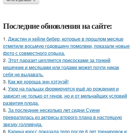
Последние обновления на сайте:
1.
Джастин и хейли бибер, которые в прошлом месяце
отметили восьмую годовщину помолвки, показали новые
фото с совместного отдыха.
2.
Этот паразит цепляется присосками за тонкий
кишечник и месяцами или годами может почти никак
себя не выдавать.
3.
Как же хороша энн хэтэуэй!
4.
Узор на пальцах формируется ещё до рождения и
зависит не только от генов, но и от мельчайших условий
развития плода.
5.
За последние несколько лет сидни Суини
превратилась из актрисы второго плана в настоящую
звезду голливуда.
6.
Карина кросс показала тело после 6 лет тренировок и