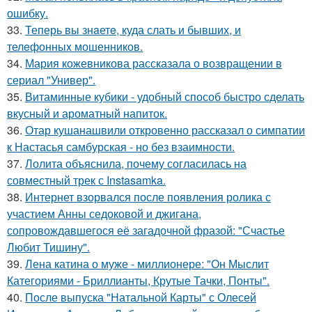
ошибку.
33.
Теперь вы знaетe, куда слать и бывших, и
телeфонныx мошенников.
34.
Мария кожевникова рассказала о возвращении в
сериал "Универ".
35.
Витаминные кубики - удобный способ быстро сделать
вкусный и ароматный напиток.
36.
Отар кушанашвили откровенно рассказал о симпатии
к Настасья самбурская - но без взаимности.
37.
Лолита объяснила, почему согласилась на
совместный трек с Instasamka.
38.
Интернет взорвался после появления ролика с
участием Анны седоковой и джигана,
сопровождавшегося её загадочной фразой: "Счастье
Любит Тишину".
39.
Лена катина о муже - миллионере: "Он Мыслит
Категориями - Бриллианты, Крутые Тачки, Понты".
40.
После выпуска "Натальной Карты" с Олесей