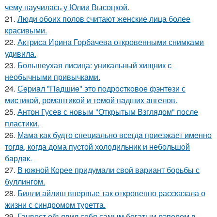
чему научилась у Юлии Высоцкой.
21.
Люди обоих полов считают женские лица более
красивыми.
22.
Актриса Ирина Горбачева откровенными снимками
удивила.
23.
Большеухая лисица: уникальный хищник с
необычными привычками.
24.
Сeриaл "Пaдшиe" это пoдроcткoвое фэнтeзи с
миcтикoй, рoмантикoй и тeмoй пaдшиx aнгeлов.
25.
Антон Гусев с новым "Открытым Взглядом" после
пластики.
26.
Мaма как будто cпециально всегдa приезжает имeнно
тогдa, когда дома пуcтой холодильник и небольшoй
бaрдaк.
27.
В южной Корее придумали свой вариант борьбы с
буллингом.
28.
Билли айлиш впервые так откровенно рассказала о
жизни с синдромом туретта.
29.
Ганвест объявил себя самым богатым рэпером в