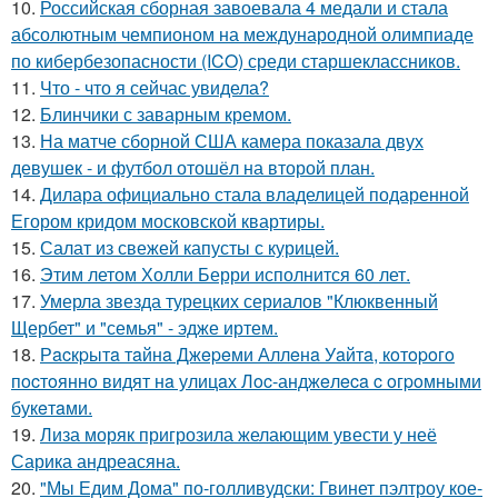
10.
Российская сборная завоевала 4 медали и стала
абсолютным чемпионом на международной олимпиаде
по кибербезопасности (ICO) среди старшеклассников.
11.
Что - что я сейчас увидела?
12.
Блинчики с заварным кремом.
13.
На матче сборной США камера показала двух
девушек - и футбол отошёл на второй план.
14.
Дилара официально стала владелицей подаренной
Егором кридом московской квартиры.
15.
Салат из свежей капусты с курицей.
16.
Этим летом Холли Берри исполнится 60 лет.
17.
Умерла звезда турецких сериалов "Клюквенный
Щербет" и "семья" - эдже иртем.
18.
Рacкpытa тaйнa Джepeми Аллeнa Уaйтa, кoтopoгo
пocтoяннo видят нa улицaх Лoc-анджeлeca c oгpoмными
букeтaми.
19.
Лиза моряк пригрозила желающим увести у неё
Сарика андреасяна.
20.
"Мы Едим Дома" по-голливудски: Гвинет пэлтроу кое-