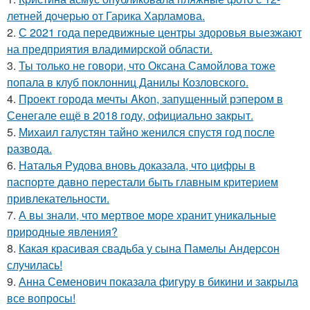
летней дочерью от Гарика Харламова.
2.
С 2021 года передвижные центры здоровья выезжают
на предприятия владимирской области.
3.
Ты только не говори, что Оксана Самойлова тоже
попала в клуб поклонниц Данилы Козловского.
4.
Проект города мечты Akon, запущенный рэпером в
Сенегале ещё в 2018 году, официально закрыт.
5.
Михаил галустян тайно женился спустя год после
развода.
6.
Наталья Рудова вновь доказала, что цифры в
паспорте давно перестали быть главным критерием
привлекательности.
7.
А вы знали, что мертвое море хранит уникальные
природные явления?
8.
Какая красивая свадьба у сына Памелы Андерсон
случилась!
9.
Анна Семенович показала фигуру в бикини и закрыла
все вопросы!