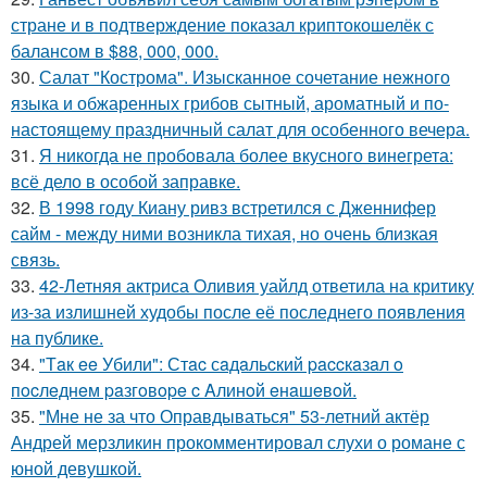
стране и в подтверждение показал криптокошелёк с
балансом в $88, 000, 000.
30.
Салат "Кострома". Изысканное сочетание нежного
языка и обжаренных грибов сытный, ароматный и по-
настоящему праздничный салат для особенного вечера.
31.
Я никогда не пробовала более вкусного винегрета:
всё дело в особой заправке.
32.
В 1998 году Киану ривз встретился с Дженнифер
сайм - между ними возникла тихая, но очень близкая
связь.
33.
42-Летняя актриса Оливия уайлд ответила на критику
из-за излишней худобы после её последнего появления
на публике.
34.
"Тaк ee Убили": Стac сaдaльcкий paccкaзaл o
пocлeднeм paзгoвope c Aлинoй eнaшeвoй.
35.
"Мне не за что Оправдываться" 53-летний актёр
Андрей мерзликин прокомментировал слухи о романе с
юной девушкой.