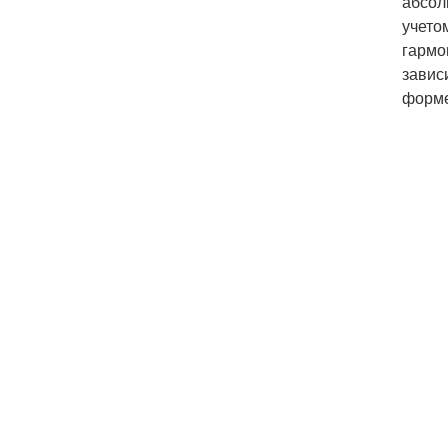
абсол
учето
гармо
завис
форме