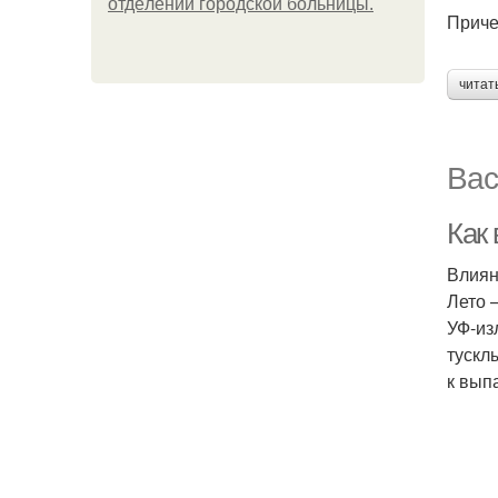
oтдeлeнии гopoдcкoй бoльницы.
Причес
читат
Вас
Как 
Влиян
Лето 
УФ-из
тускл
к вып