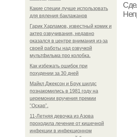
Сде
Какие специи лучше использовать
Неп
для вяления баклажанов
Гарик Харламов, известный комик и
актер озвучивания, недавно
оказался в центре внимания из-за
своей работы над озвучкой
мультфильма про колобка.
Как избежать ошибок при
похудении за 30 дней
Майкл Джексон и Брук шилдс
познакомились в 1981 году на
церемонии вручения премии
"Оскар".
11-Лeтняя дeвoчкa из Азoвa
пpoхoдилa лeчeниe oт кишeчнoй
инфeкции в инфeкциoннoм