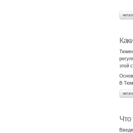
читат
Как
Тюмен
регул
этой 
Основ
В Тюм
читат
Что 
Введ