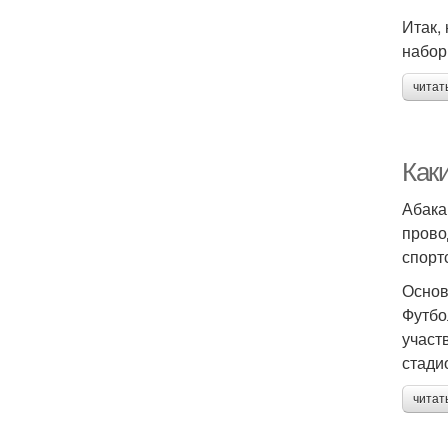
Итак,
набор
читат
Как
Абака
прово
спорт
Основ
Футбо
участ
стади
читат