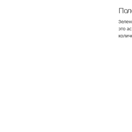
Поле
3елен
это а
количе