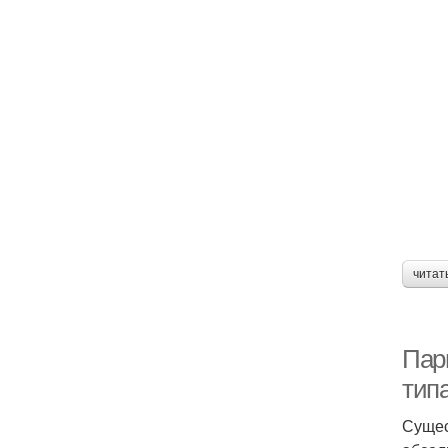
читат
Пар
тип
Сущес