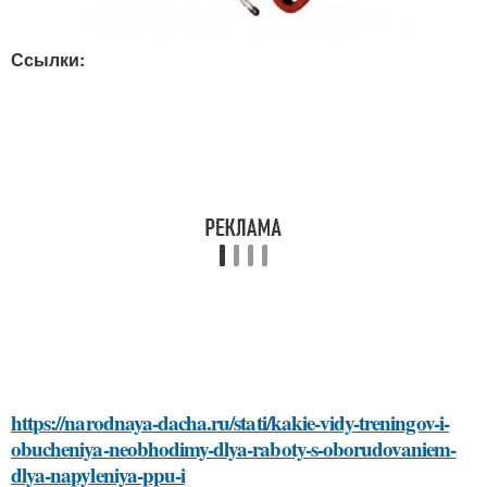
Ссылки:
https://narodnaya-dacha.ru/stati/kakie-vidy-treningov-i-
obucheniya-neobhodimy-dlya-raboty-s-oborudovaniem-
dlya-napyleniya-ppu-i