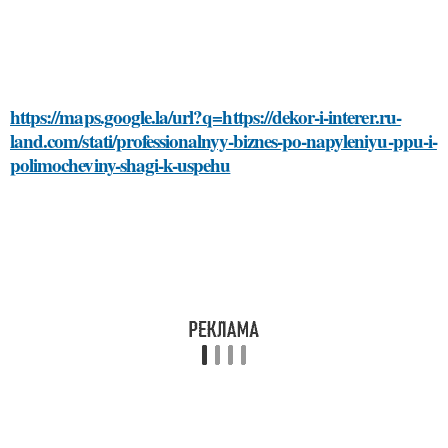
https://maps.google.la/url?q=https://dekor-i-interer.ru-
land.com/stati/professionalnyy-biznes-po-napyleniyu-ppu-i-
polimocheviny-shagi-k-uspehu