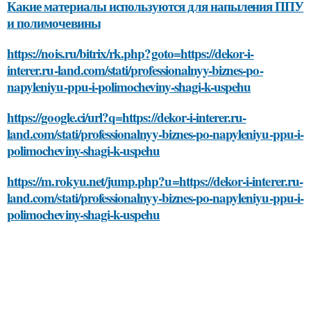
Какие материалы используются для напыления ППУ
и полимочевины
https://nois.ru/bitrix/rk.php?goto=https://dekor-i-
interer.ru-land.com/stati/professionalnyy-biznes-po-
napyleniyu-ppu-i-polimocheviny-shagi-k-uspehu
https://google.ci/url?q=https://dekor-i-interer.ru-
land.com/stati/professionalnyy-biznes-po-napyleniyu-ppu-i-
polimocheviny-shagi-k-uspehu
https://m.rokyu.net/jump.php?u=https://dekor-i-interer.ru-
land.com/stati/professionalnyy-biznes-po-napyleniyu-ppu-i-
polimocheviny-shagi-k-uspehu