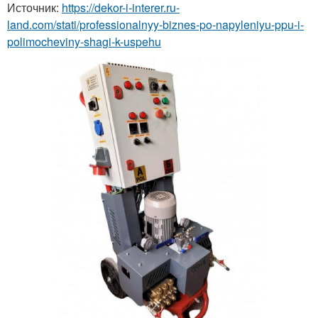
Источник:
https://dekor-i-interer.ru-
land.com/stati/professionalnyy-biznes-po-napyleniyu-ppu-i-
polimocheviny-shagi-k-uspehu