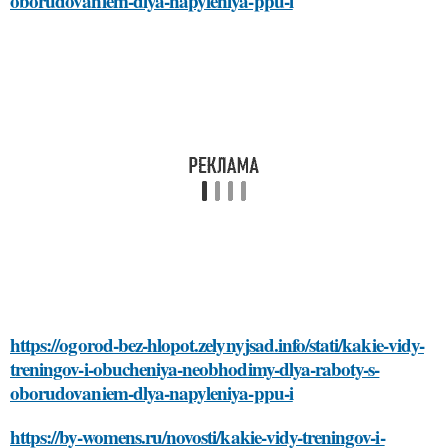
oborudovaniem-dlya-napyleniya-ppu-i
https://ogorod-bez-hlopot.zelynyjsad.info/stati/kakie-vidy-
treningov-i-obucheniya-neobhodimy-dlya-raboty-s-
oborudovaniem-dlya-napyleniya-ppu-i
https://by-womens.ru/novosti/kakie-vidy-treningov-i-