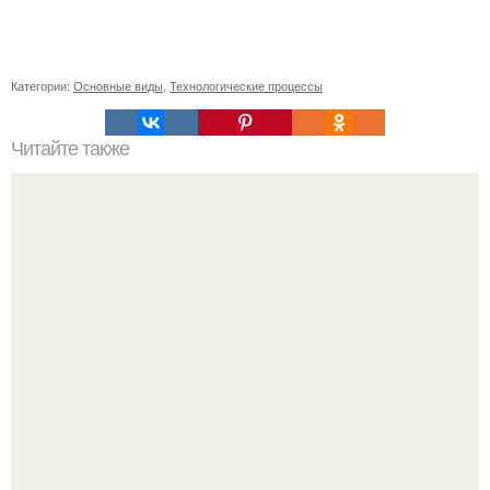
Категории:
Основные виды
,
Технологические процессы
Читайте также
Что такое авокадо маска для лица?
В этой истории не было подпольного кабинета и
"Мастера После Двухнедельных Курсов".