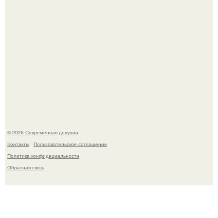
Кристина асмус опубликовала пляжные фото с 12-
летней дочерью от Гарика Харламова.
© 2026 Современная девушка
Контакты
Пользовательское соглашение
Политика конфидециальности
Обратная связь