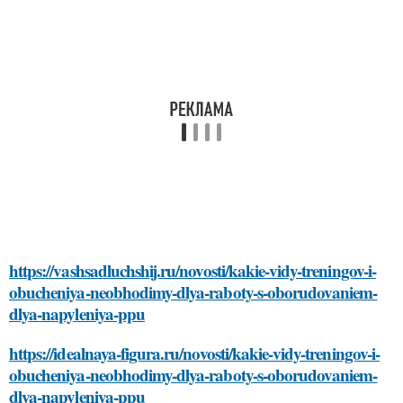
https://vashsadluchshij.ru/novosti/kakie-vidy-treningov-i-
obucheniya-neobhodimy-dlya-raboty-s-oborudovaniem-
dlya-napyleniya-ppu
https://idealnaya-figura.ru/novosti/kakie-vidy-treningov-i-
obucheniya-neobhodimy-dlya-raboty-s-oborudovaniem-
dlya-napyleniya-ppu