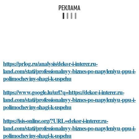
https://prlog.ru/analysis/dekor-i-interer.ru-
land.com/stati/professionalnyy-biznes-po-napyleniyu-ppu-i-
polimocheviny-shagi-k-uspehu
https://www.google.lu/url?q=https://dekor-i-interer.ru-
land.com/stati/professionalnyy-biznes-po-napyleniyu-ppu-i-
polimocheviny-shagi-k-uspehu
https://isis-online.org/?URL=dekor-i-interer.ru-
land.com/stati/professionalnyy-biznes-po-napyleniyu-ppu-i-
polimocheviny-shagi-k-uspehu