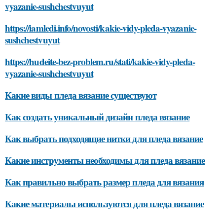
vyazanie-sushchestvuyut
https://iamledi.info/novosti/kakie-vidy-pleda-vyazanie-
sushchestvuyut
https://hudeite-bez-problem.ru/stati/kakie-vidy-pleda-
vyazanie-sushchestvuyut
Какие виды пледа вязание существуют
Как создать уникальный дизайн пледа вязание
Как выбрать подходящие нитки для пледа вязание
Какие инструменты необходимы для пледа вязание
Как правильно выбрать размер пледа для вязания
Какие материалы используются для пледа вязание