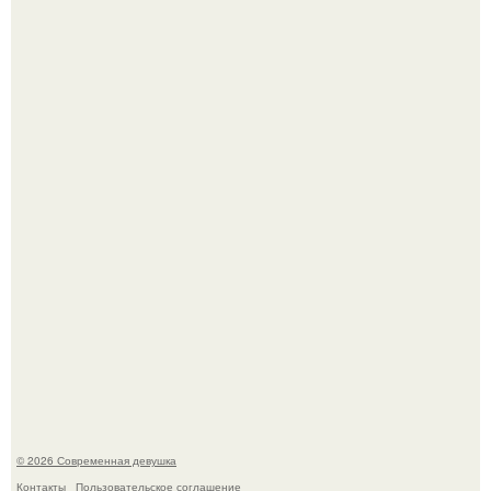
Анастасия Волочкова недавно опубликовала
трогательное совместное фото со своей мамой, к
которой она приехала в гости.
Итальяно веро: Орнелла мути упаковала чемоданы и
готовится обзавестись красным паспортом.
© 2026 Современная девушка
Контакты
Пользовательское соглашение