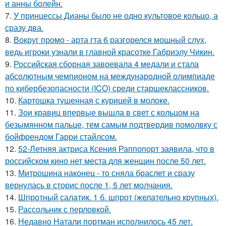
и анны болейн.
7.
У принцессы Дианы было не одно культовое кольцо, а
сразу два.
8.
Вокруг промо - арта гта 6 разгорелся мощный слух,
ведь игроки узнали в главной красотке Габриэлу Чикин.
9.
Российская сборная завоевала 4 медали и стала
абсолютным чемпионом на международной олимпиаде
по кибербезопасности (ICO) среди старшеклассников.
10.
Картошка тушенная с курицей в молоке.
11.
Зои кравиц впервые вышла в свет с кольцом на
безымянном пальце, тем самым подтвердив помолвку с
бойфрендом Гарри стайлсом.
12.
52-Летняя актриса Ксения Раппопорт заявила, что в
российском кино нет места для женщин после 50 лет.
13.
Митрошина наконец - то сняла браслет и сразу
вернулась в сторис после 1, 5 лет молчания.
14.
Шпротный салатик. 1 б. шпрот (желательно крупных).
15.
Рассольник с перловкой.
16.
Недавно Натали портман исполнилось 45 лет.