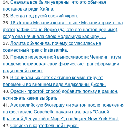
34.
Сначала все были уверены, что это обычная
постановка ради Хайпа.
35.
Всегда под рукой свежий укроп.
36.
16-Летняя Мелания кнавс - ныне Мелания трамп - на
фотографии стане Йерко (да, это его настоящее имя),
когда она начинала свою модельную карьеру ….
37.
Лолита объяснила, почему согласилась на
совместный трек с Instasamka.
38.
Пример невероятной выносливости: Ченнинг татум
продемонстрировал свои физические трансформации
ради ролей в кино.
39.
В социальных сетях активно комментируют
перемены во внешнем виде Анджелины Джоли.
40.
Орехи - простой способ добавить пользу в рацион,
если знать какие выбрать.
41.
Австралийскую блогершу ли халтон после появления
на фестивале Coachella начали называть "Самой
Красивой Девушкой в Мире", сообщает New York Post.
42.
Сосиска в картофельной шубке.