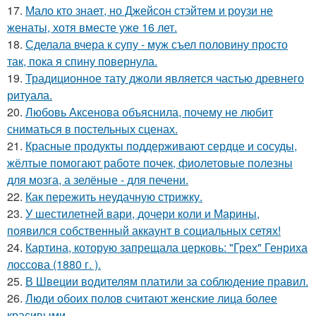
17.
Мало кто знает, но Джейсон стэйтем и роузи не
женаты, хотя вместе уже 16 лет.
18.
Сделала вчера к супу - муж съел половину просто
так, пока я спину повернула.
19.
Традиционное тату джоли является частью древнего
ритуала.
20.
Любовь Аксенова объяснила, почему не любит
сниматься в постельных сценах.
21.
Красные продукты поддерживают сердце и сосуды,
жёлтые помогают работе почек, фиолетовые полезны
для мозга, а зелёные - для печени.
22.
Как пережить неудачную стрижку.
23.
У шестилетней вари, дочери коли и Марины,
появился собственный аккаунт в социальных сетях!
24.
Картина, которую запрещала церковь: "Грех" Генриха
лоссова (1880 г. ).
25.
В Швеции водителям платили за соблюдение правил.
26.
Люди обоих полов считают женские лица более
красивыми.