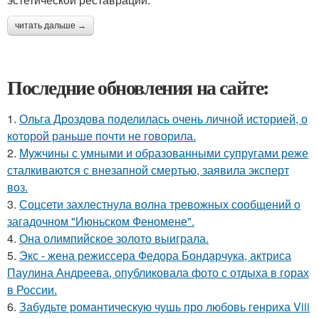
читать дальше →
Последние обновления на сайте:
1.
Ольга Дроздова поделилась очень личной историей, о
которой раньше почти не говорила.
2.
Мужчины с умными и образованными супругами реже
сталкиваются с внезапной смертью, заявила эксперт
воз.
3.
Соцсети захлестнула волна тревожных сообщений о
загадочном "Июньском Феномене".
4.
Она олимпийское золото выиграла.
5.
Экс - жена режиссера Федора Бондарчука, актриса
Паулина Андреева, опубликовала фото с отдыха в горах
в России.
6.
Забудьте романтическую чушь про любовь генриха Viii