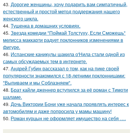
43.
Дорогие женщины, хочу подарить вам симпатичный,
естественный и простой метод поддержания нашего
женского цикла.
44.
Тушенка в домашних условиях.
45.
Звезда комедии "Поймай Толстуху, Если Сможешь"
мелисса маккарти радует поклонников изменениями в
фигуре.
46.
Испанские каникулы шакила о'Нила стали одной из
самых обсуждаемых тем в интернете.
47.
Андрей Губин рассказал о том, как на пике своей
популярности знакомился с 18-летними поклонницами:
"Выпиваем и мы Соблазняем".
48.
Брат кайли дженнер вступился за её роман с Тимоти
шаламе.
49.
Дочь Виктории Бони уже начала проявлять интерес к
автомобилям и даже попросила у мамы машину!
50.
Роман курцын не оформляет имущество на себя ….