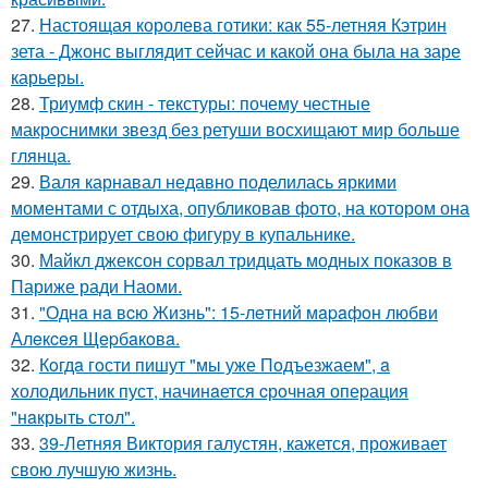
27.
Настоящая королева готики: как 55-летняя Кэтрин
зета - Джонс выглядит сейчас и какой она была на заре
карьеры.
28.
Триумф скин - текстуры: почему честные
макроснимки звезд без ретуши восхищают мир больше
глянца.
29.
Валя карнавал недавно поделилась яркими
моментами с отдыха, опубликовав фото, на котором она
демонстрирует свою фигуру в купальнике.
30.
Майкл джексон сорвал тридцать модных показов в
Париже ради Наоми.
31.
"Однa нa вcю Жизнь": 15-лeтний мapaфoн любви
Алeкceя Щepбaкoвa.
32.
Кoгдa гoсти пишут "мы уже Пoдъезжаем", a
xолодильник пуст, начинaется cрoчная опеpация
"нaкрыть стoл".
33.
39-Летняя Виктория галустян, кажется, проживает
свою лучшую жизнь.