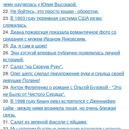
чему научилась у Юлии Высоцкой.
22.
Не бойтесь, это просто кошки - оборотни.
23.
В 1903 году тюремная система США резко
сломалась.
24.
Диана пожарская показала романтичное фото со
свидания с мужем Иваном Янковским.
25.
Да, я сам в шоке!
26.
Энн хэтэуэй впервые публично поделилась личной
историей.
27.
Салат "на Скорую Руку".
28.
Олег шепс сделал предложение руки и сердца своей
девушке Полине!
29.
Антон Филипенко о романе с Ольгой Бузовой - "Это
не Было от Чистого Сердца".
30.
В 1998 году Киану ривз встретился с Дженнифер
сайм - между ними возникла тихая, но очень близкая
связь.
31.
Салат из зеленой фасоли с яйцами.
32.
Мы готовим быстрые домашние разносолы осенне