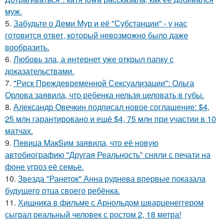
муж.
5.
Забудьте о Деми Мур и её "Субстанции" - у нас
готовится ответ, который невозможно было даже
вообразить.
6.
Любовь зла, а интернет уже открыл папку с
доказательствами.
7.
"Риск Преждевременной Сексуализации": Ольга
Орлова заявила, что ребенка нельзя целовать в губы.
8.
Александр Овечкин подписал новое соглашение: $4,
25 млн гарантировано и ещё $4, 75 млн при участии в 10
матчах.
9.
Пeвица MакSим заявила, что её новую
автобиографию "Другая Реальность" сняли с печати на
фоне угроз её семье.
10.
Звезда "Ранеток" Анна руднева впервые показала
будущего отца своего ребёнка.
11.
Хищника в фильме с Арнольдом шварценеггером
сыграл реальный человек с ростом 2, 18 метра!