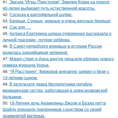
41.
Звезда "Игры Престолов" Эмилия Кларк на пороге
40-летия выбирает путь естественной красоты.
42.
Сосиска в картофельной шубке.
43.
Беляши. Сочные, нежные и очень вкусные беляши!
44.
Сок для ….
45.
Актриса Екатерина шпица откровенно рассказала о
личной трагедии - потере ребёнка.
46.
В Санкт-петербурге впервые в истории России
родилась однояйцевая четверня.
47.
Мэрил стрип и Анна винтур украсили обложку нового
номера журнала Vogue.
48.
"Я Расстроен": Киркоров внезапно заявил о беде с
13-летним сыном.
49.
В результате удара беспилотника погибла
медицинская сестра, работавшая в александровской
больнице.
50.
19-Летняя дочь Анджелины Джоли и Брэда питта
Шайло поразила поклонников сходством со своей
знаменитой матерью.