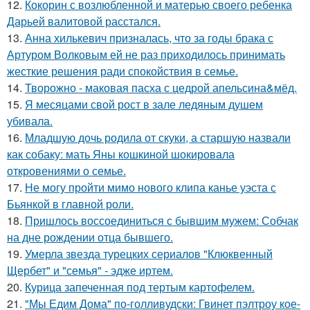
12.
Кокорин с возлюбленной и матерью своего ребенка
Дарьей валитовой расстался.
13.
Анна хилькевич призналась, что за годы брака с
Артуром Волковым ей не раз приходилось принимать
жесткие решения ради спокойствия в семье.
14.
Творожно - маковая пасха с цедрой апельсина&мёд.
15.
Я месяцами свой рост в зале ледяным душем
убивала.
16.
Младшую дочь родила от скуки, а старшую назвали
как собаку: мать Яны кошкиной шокировала
откровениями о семье.
17.
Не могу пройти мимо нового клипа канье уэста с
Бьянкой в главной роли.
18.
Пришлось воссоединиться с бывшим мужем: Собчак
на дне рождении отца бывшего.
19.
Умерла звезда турецких сериалов "Клюквенный
Щербет" и "семья" - эдже иртем.
20.
Курица запеченная под тертым картофелем.
21.
"Мы Едим Дома" по-голливудски: Гвинет пэлтроу кое-