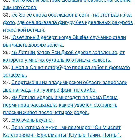
зимнего стола!
33.
Ice Spice снова обсуждают в сети - на этот раз из-за
фото, где она показала фигуру без идеальных ракурсов
и жёсткой ретуши.
34.
Ювелирный десерт: когда Skittles случайно стали
выглядеть дороже золота.
35.
45-Летний рэпер Рэй Джей сделал заявление, от
которого у многих буквально отвисла челюсть.
36.
1 мая в Санкт-петербурге прошел забег в формате
эстафеты.
37.
Спортсмены из владимирской области завоевали
две награды на турнире фсин по самбо.
38.
39-Летняя модель и многодетная мама Елена
перминова рассказала, как ей удаётся сохранять
плоский живот после четырёх родов.
39.
Это очень вкусно!
40.
Лена катина о муже - миллионере: "Он Мыслит
Категориями - Бриллианты, Крутые Тачки, Понты".