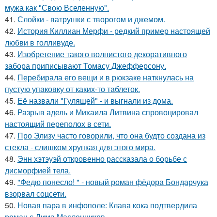
мужа как "Свою Вселенную".
41.
Слойки - ватрушки с творогом и джемом.
42.
История Киллиан Мерфи - редкий пример настоящей
любви в голливуде.
43.
Изобретение такого волнистого декоративного
забора приписывают Томасу Джефферсону.
44.
Перебирала его вещи и в рюкзаке наткнулась на
пустую упаковку от каких-то таблеток.
45.
Её назвали "Гулящей" - и выгнали из дома.
46.
Разрыв адель и Михаила Литвина спровоцировал
настоящий переполох в сети.
47.
Про Элизу часто говорили, что она будто создана из
стекла - слишком хрупкая для этого мира.
48.
Энн хэтэуэй откровенно рассказала о борьбе с
дисморфией тела.
49.
"Федю понесло! " - новый роман фёдора Бондарчука
взорвал соцсети.
50.
Новая пара в инфополе: Клава кока подтвердила
роман с Дима Масленников.