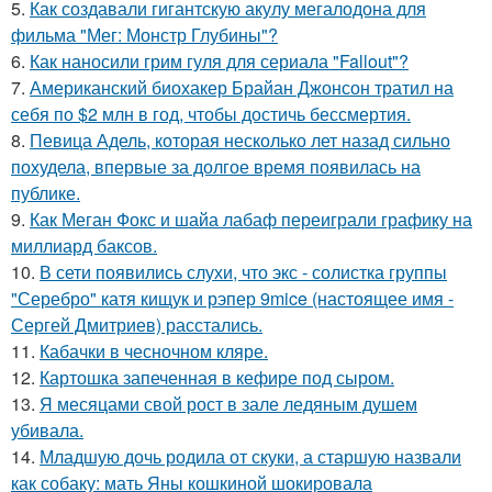
5.
Как создавали гигантскую акулу мегалодона для
фильма "Мег: Монстр Глубины"?
6.
Как наносили грим гуля для сериала "Fallout"?
7.
Американский биохакер Брайан Джонсон тратил на
себя по $2 млн в год, чтобы достичь бессмертия.
8.
Певица Адель, которая несколько лет назад сильно
похудела, впервые за долгое время появилась на
публике.
9.
Как Меган Фокс и шайа лабаф переиграли графику на
миллиард баксов.
10.
В сети появились слухи, что экс - солистка группы
"Серебро" катя кищук и рэпер 9mice (настоящее имя -
Сергей Дмитриев) расстались.
11.
Кабачки в чесночном кляре.
12.
Картошка запеченная в кефире под сыром.
13.
Я месяцами свой рост в зале ледяным душем
убивала.
14.
Младшую дочь родила от скуки, а старшую назвали
как собаку: мать Яны кошкиной шокировала