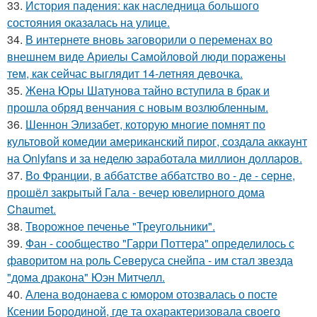
33.
История падения: как наследница большого
состояния оказалась на улице.
34.
В интернете вновь заговорили о переменах во
внешнем виде Ариелы Самойловой люди поражены
тем, как сейчас выглядит 14-летняя девочка.
35.
Жена Юры Шатунова тайно вступила в брак и
прошла обряд венчания с новым возлюбленным.
36.
Шеннон Элизабет, которую многие помнят по
культовой комедии американский пирог, создала аккаунт
на Onlyfans и за неделю заработала миллион долларов.
37.
Во Франции, в аббатстве аббатство во - де - серне,
прошёл закрытый Гала - вечер ювелирного дома
Chaumet.
38.
Творожное печенье "Треугольники".
39.
Фан - сообщество "Гарри Поттера" определилось с
фаворитом на роль Северуса снейпа - им стал звезда
"дома дракона" Юэн Митчелл.
40.
Алена водонаева с юмором отозвалась о посте
Ксении Бородиной, где та охарактеризовала своего