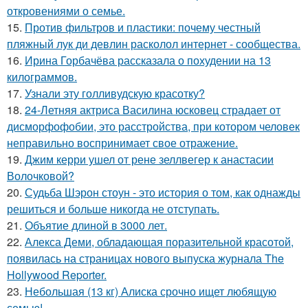
откровениями о семье.
15.
Против фильтров и пластики: почему честный
пляжный лук ди девлин расколол интернет - сообщества.
16.
Ирина Горбачёва рассказала о похудении на 13
килограммов.
17.
Узнали эту голливудскую красотку?
18.
24-Летняя актриса Василина юсковец страдает от
дисморфофобии, это расстройства, при котором человек
неправильно воспринимает свое отражение.
19.
Джим керри ушел от рене зеллвегер к анастасии
Волочковой?
20.
Судьба Шэрон стоун - это история о том, как однажды
решиться и больше никогда не отступать.
21.
Объятие длиной в 3000 лет.
22.
Алекса Деми, обладающая поразительной красотой,
появилась на страницах нового выпуска журнала The
Hollywood Reporter.
23.
Небольшая (13 кг) Алиска срочно ищет любящую
семью!