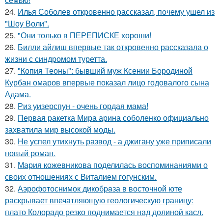
24.
Илья Соболев откровенно рассказал, почему ушел из
"Шоу Воли".
25.
"Они только в ПЕРЕПИСКЕ хороши!
26.
Билли айлиш впервые так откровенно рассказала о
жизни с синдромом туретта.
27.
"Копия Теоны": бывший муж Ксении Бородиной
Курбан омаров впервые показал лицо годовалого сына
Адама.
28.
Риз уизерспун - очень гордая мама!
29.
Первая ракетка Мира арина соболенко официально
захватила мир высокой моды.
30.
Не успел утихнуть развод - а джигану уже приписали
новый роман.
31.
Мария кожевникова поделилась воспоминаниями о
своих отношениях с Виталием гогунским.
32.
Аэрофотоснимок дикобpaза в восточной юте
раскрывает впечатляющую геологическую границу:
плато Колорадо резко поднимается над долиной касл.