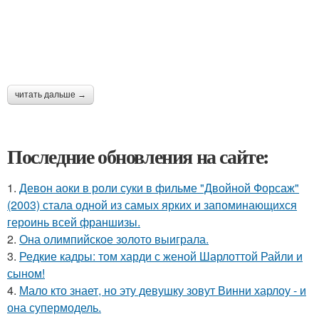
читать дальше →
Последние обновления на сайте:
1.
Девон аоки в роли суки в фильме "Двойной Форсаж"
(2003) стала одной из самых ярких и запоминающихся
героинь всей франшизы.
2.
Она олимпийское золото выиграла.
3.
Редкие кадры: том харди с женой Шарлоттой Райли и
сыном!
4.
Мало кто знает, но эту девушку зовут Винни харлоу - и
она супермодель.