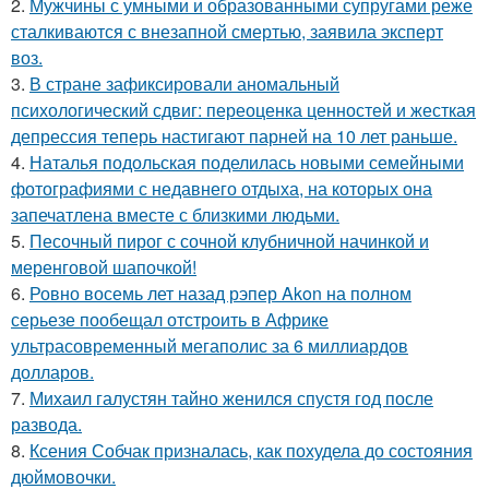
2.
Мужчины с умными и образованными супругами реже
сталкиваются с внезапной смертью, заявила эксперт
воз.
3.
В стране зафиксировали аномальный
психологический сдвиг: переоценка ценностей и жесткая
депрессия теперь настигают парней на 10 лет раньше.
4.
Наталья подольская поделилась новыми семейными
фотографиями с недавнего отдыха, на которых она
запечатлена вместе с близкими людьми.
5.
Песочный пирог с сочной клубничной начинкой и
меренговой шапочкой!
6.
Ровно восемь лет назад рэпер Akon на полном
серьезе пообещал отстроить в Африке
ультрасовременный мегаполис за 6 миллиардов
долларов.
7.
Михаил галустян тайно женился спустя год после
развода.
8.
Ксения Собчак призналась, как похудела до состояния
дюймовочки.