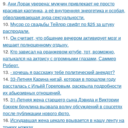
9.
Ани Лорак уверена: мужчин привлекает не просто
красивая картинка, а её внутренняя энергетика и особая,
обволакивающая аура сексуальности.
10.
Мусор со свадьбы Тейлор свифт по $25 за штуку
распродали.
11.
Он считает, что общение вечером активирует мозг и
мешает полноценному отдыху.
12.
Кто зависал на оранжевом ютубе, тот, возможно,
натыкался на актрису с огромными глазами, Саммер
Роберт.
13.
- хочешь я расскажу тебе политический анекдот?
14.
33-Летняя Карина нигай, которая в прошлом году
рассталась с Ильёй Гореловым, раскрыла подробности
их абьюзивных отношений.
15.
31-Летняя жена старшего сына Дэвида и Виктории
бэкхем бруклина вызвала волну обсуждений в соцсетях
после публикации нового фото.
16.
Исхудавшая жена цекало врывается в нашу ленту на
тонких ножках.