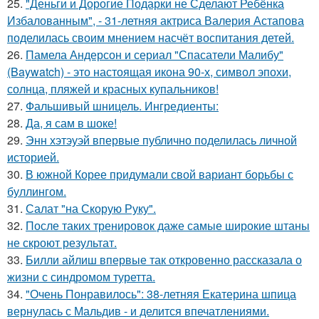
25.
"Деньги и Дорогие Подарки не Сделают Ребёнка
Избалованным", - 31-летняя актриса Валерия Астапова
поделилась своим мнением насчёт воспитания детей.
26.
Памела Андерсон и сериал "Спасатели Малибу"
(Baywatch) - это настоящая икона 90-х, символ эпохи,
солнца, пляжей и красных купальников!
27.
Фальшивый шницель. Ингредиенты:
28.
Да, я сам в шоке!
29.
Энн хэтэуэй впервые публично поделилась личной
историей.
30.
В южной Корее придумали свой вариант борьбы с
буллингом.
31.
Салат "на Скорую Руку".
32.
После таких тренировок даже самые широкие штаны
не скроют результат.
33.
Билли айлиш впервые так откровенно рассказала о
жизни с синдромом туретта.
34.
"Очень Понравилось": 38-летняя Екатерина шпица
вернулась с Мальдив - и делится впечатлениями.