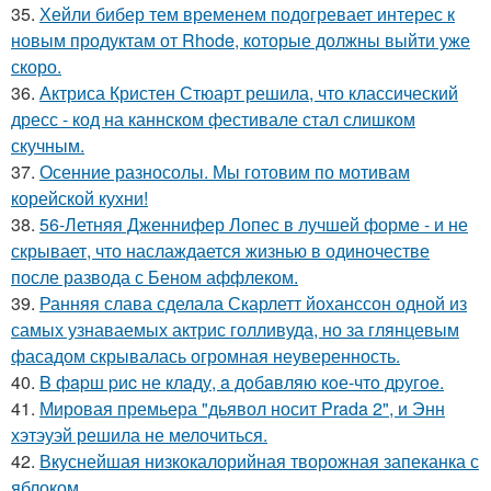
35.
Хейли бибер тем временем подогревает интерес к
новым продуктам от Rhode, которые должны выйти уже
скоро.
36.
Актриса Кристен Стюарт решила, что классический
дресс - код на каннском фестивале стал слишком
скучным.
37.
Осенние разносолы. Мы готовим по мотивам
корейской кухни!
38.
56-Летняя Дженнифер Лопес в лучшей форме - и не
скрывает, что наслаждается жизнью в одиночестве
после развода с Беном аффлеком.
39.
Ранняя слава сделала Скарлетт йоханссон одной из
самых узнаваемых актрис голливуда, но за глянцевым
фасадом скрывалась огромная неуверенность.
40.
B фapш pиc не клaду, a дoбaвляю кoе-чтo дpугoe.
41.
Мировая премьера "дьявол носит Prada 2", и Энн
хэтэуэй решила не мелочиться.
42.
Вкуснейшая низкокалорийная творожная запеканка с
яблоком.