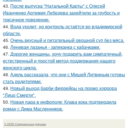
43.
После выпуска "Натальной Карты" с Олесей
Иванченко Артемия Лебедева захейтили за грубость и
токсичное поведение.
44.
Вода уходит, но контроль остаётся во владимирской
области.
45.
Очень вкусный и питательный овощной суп без мяса.
46.
Ленивая лазанья - запеканка с кабачками.
47.
Дорогие женщины, хочу подарить вам симпатичный,
естественный и простой метод поддержания нашего
женского цикла.
48.
Адель рассказала, что они с Мишей Литвиным готовы
стать родителями.
49.
Новый выход барби феррейры на промо хоррора
"Лицо Смерти".
50.
Новая пара в инфополе: Клава кока подтвердила
роман с Дима Масленников.
© 2026 Современная девушка