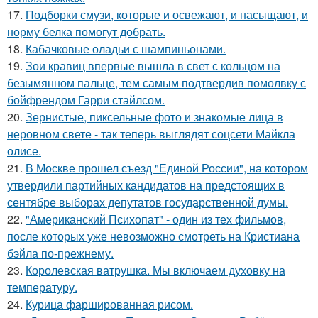
17.
Подборки смузи, которые и освежают, и насыщают, и
норму белка помогут добрать.
18.
Кабачковые оладьи с шампиньонами.
19.
Зои кравиц впервые вышла в свет с кольцом на
безымянном пальце, тем самым подтвердив помолвку с
бойфрендом Гарри стайлсом.
20.
Зернистые, пиксельные фото и знакомые лица в
неровном свете - так теперь выглядят соцсети Майкла
олисе.
21.
В Москве прошел съезд "Единой России", на котором
утвердили партийных кандидатов на предстоящих в
сентябре выборах депутатов государственной думы.
22.
"Американский Психопат" - один из тех фильмов,
после которых уже невозможно смотреть на Кристиана
бэйла по-прежнему.
23.
Королевская ватрушка. Мы включаем духовку на
температуру.
24.
Курица фаршированная рисом.