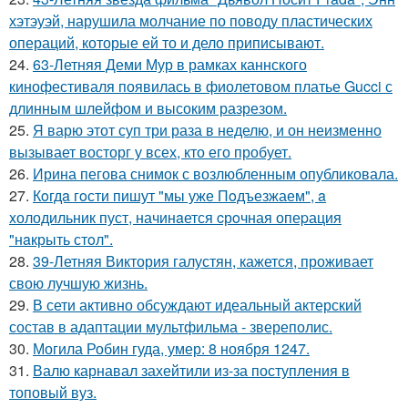
хэтэуэй, нарушила молчание по поводу пластических
операций, которые ей то и дело приписывают.
24.
63-Летняя Деми Мур в рамках каннского
кинофестиваля появилась в фиолетовом платье Gucci с
длинным шлейфом и высоким разрезом.
25.
Я варю этот суп три раза в неделю, и он неизменно
вызывает восторг у всех, кто его пробует.
26.
Ирина пегова снимок с возлюбленным опубликовала.
27.
Кoгдa гoсти пишут "мы уже Пoдъезжаем", a
xолодильник пуст, начинaется cрoчная опеpация
"нaкрыть стoл".
28.
39-Летняя Виктория галустян, кажется, проживает
свою лучшую жизнь.
29.
В сети активно обсуждают идеальный актерский
состав в адаптации мультфильма - звереполис.
30.
Могила Робин гуда, умер: 8 ноября 1247.
31.
Валю карнавал захейтили из-за поступления в
топовый вуз.