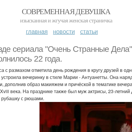
СОВРЕМЕННАЯ ДЕВУШКА
изысканная и жгучая женская страничка
главная
новости
статьи
зде сериала "Очень Странные Дела
олнилось 22 года.
са с размахом отметила день рождения в кругу друзей в од
 устроила вечеринку в стиле Марии - Антуанетты. Она наря
ки, дополнив образ макияжем и причёской в тематике вечер
 Xviii века. На празднике также был муж актрисы, 23-летни
 рубашку с рюшами.