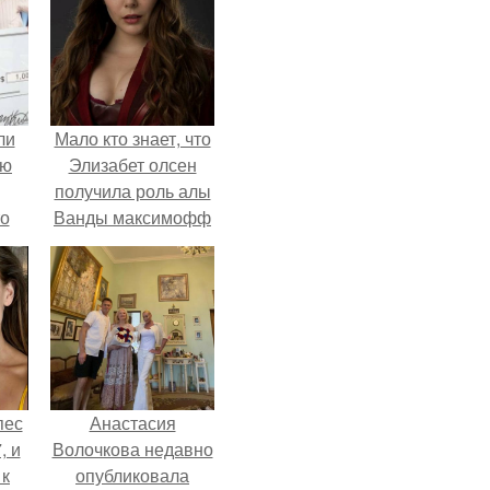
ли
Мало кто знает, что
юю
Элизабет олсен
получила роль алы
то
Ванды максимофф
не сразу.
?
пес
Анастасия
, и
Волочкова недавно
 к
опубликовала