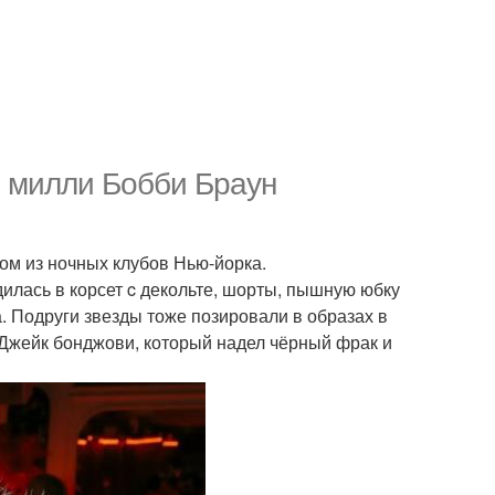
" милли Бобби Браун
ном из ночных клубов Нью-йорка.
дилась в корсет c декольте, шорты, пышную юбку
а. Подруги звезды тоже позировали в образах в
й Джейк бонджови, который надел чёрный фрак и