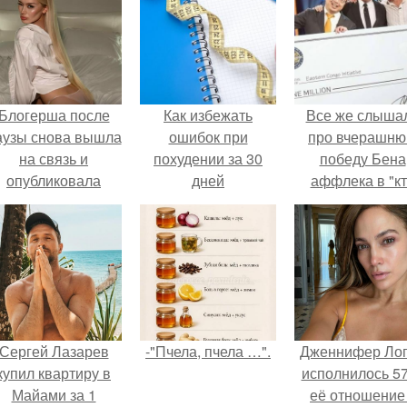
Блогерша после
Как избежать
Все же слыша
аузы снова вышла
ошибок при
про вчерашн
на связь и
похудении за 30
победу Бена
опубликовала
дней
аффлека в "к
свежую серию
хочет стать
адров из спальни.
миллионером
Сергей Лазарев
-"Пчела, пчела …".
Дженнифер Ло
купил квартиру в
исполнилось 57
Майами за 1
её отношение