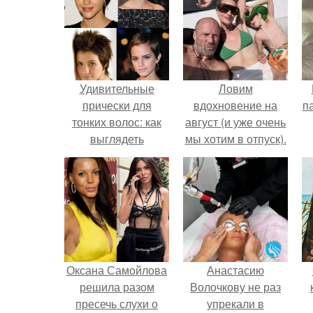
Удивительные
Ловим
прически для
вдохновение на
п
тонких волос: как
август (и уже очень
выглядеть
мы хотим в отпуск).
великолепно с
любыми волосами
к
Оксана Самойлова
Анастасию
решила разом
Волочкову не раз
пресечь слухи о
упрекали в