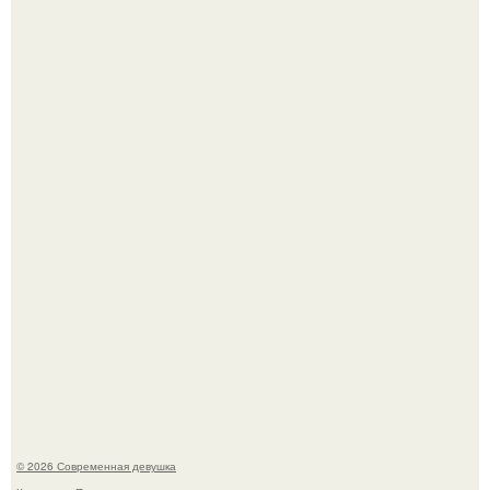
Мужчины с умными и образованными супругами реже
сталкиваются с внезапной смертью, заявила эксперт
воз.
Соцсети захлестнула волна тревожных сообщений о
загадочном "Июньском Феномене".
© 2026 Современная девушка