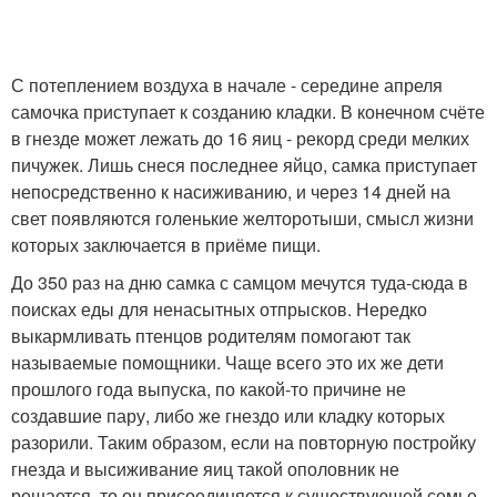
С потеплением воздуха в начале - середине апреля
самочка приступает к созданию кладки. В конечном счёте
в гнезде может лежать до 16 яиц - рекорд среди мелких
пичужек. Лишь снеся последнее яйцо, самка приступает
непосредственно к насиживанию, и через 14 дней на
свет появляются голенькие желторотыши, смысл жизни
которых заключается в приёме пищи.
До 350 раз на дню самка с самцом мечутся туда-сюда в
поисках еды для ненасытных отпрысков. Нередко
выкармливать птенцов родителям помогают так
называемые помощники. Чаще всего это их же дети
прошлого года выпуска, по какой-то причине не
создавшие пару, либо же гнездо или кладку которых
разорили. Таким образом, если на повторную постройку
гнезда и высиживание яиц такой ополовник не
решается, то он присоединяется к существующей семье