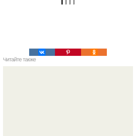
Читайте также
Татуировки для женщин после 50: стиль, мода и
самовыражение