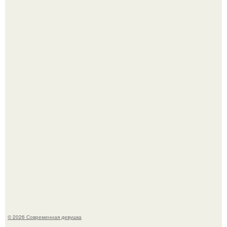
У юли Гаврилиной снова случился конфликт с комиком
Ильей Соболевым.
Спустя годы актеры хоррора "Тело Дженнифер" сильно
изменились, пройдя путь от подростковых кумиров до
мировых звезд.
© 2026 Современная девушка