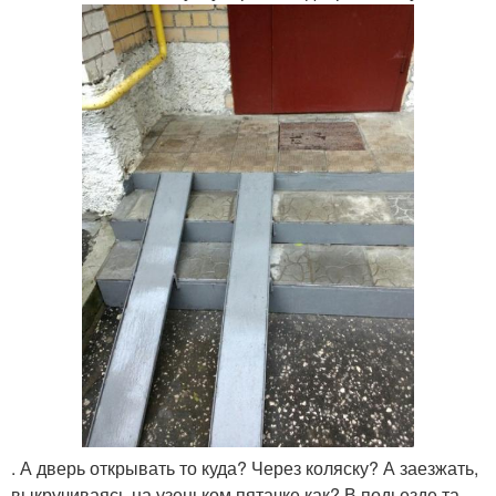
. А дверь открывать то куда? Через коляску? А заезжать,
выкручиваясь на узеньком пятачке как? В подьезде та