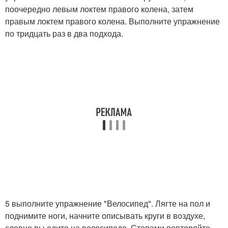
поочередно левым локтем правого колена, затем
правым локтем правого колена. Выполните упражнение
по тридцать раз в два подхода.
5 выполните упражнение "Велосипед". Лягте на пол и
поднимите ноги, начните описывать круги в воздухе,
словно вы едите на велосипеде. Стопами повторяйте