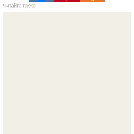
Читайте также
Боремся с "Жирком" на животе.
Ловим вдохновение на август (и уже очень мы хотим в
отпуск).