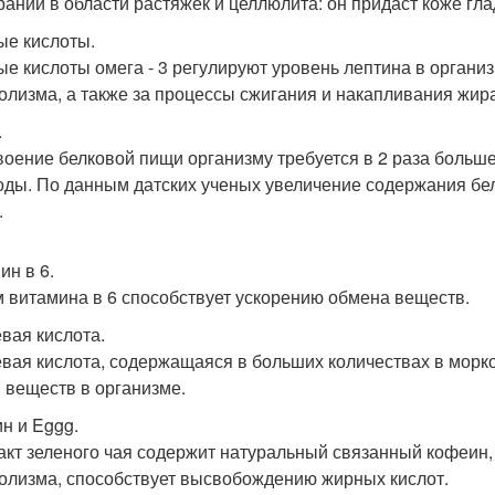
раний в области растяжек и целлюлита: он придаст коже гл
е кислоты.
е кислоты омега - 3 регулируют уровень лептина в организм
олизма, а также за процессы сжигания и накапливания жира
.
воение белковой пищи организму требуется в 2 раза больш
оды. По данным датских ученых увеличение содержания бе
.
ин в 6.
 витамина в 6 способствует ускорению обмена веществ.
вая кислота.
вая кислота, содержащаяся в больших количествах в морко
 веществ в организме.
н и Eggg.
акт зеленого чая содержит натуральный связанный кофеин
олизма, способствует высвобождению жирных кислот.