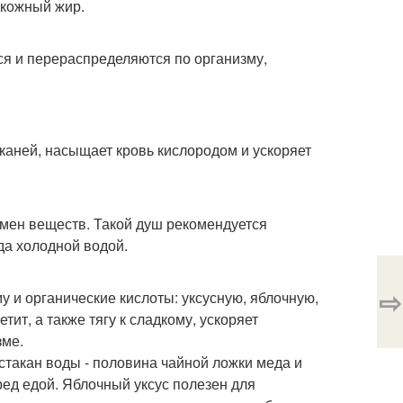
дкожный жир.
я и перераспределяются по организму,
каней, насыщает кровь кислородом и ускоряет
бмен веществ. Такой душ рекомендуется
да холодной водой.
⇨
 и органические кислоты: уксусную, яблочную,
тит, а также тягу к сладкому, ускоряет
зме.
стакан воды - половина чайной ложки меда и
ред едой. Яблочный уксус полезен для