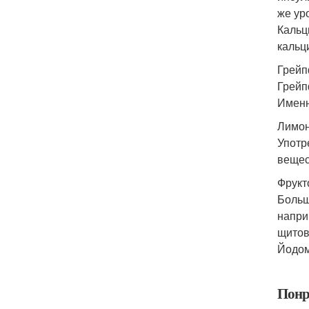
же ур
Кальц
кальц
Грейп
Грейп
Именн
Лимон
Употр
вещес
Фрукт
Больш
напри
щитов
Йодом
Понр