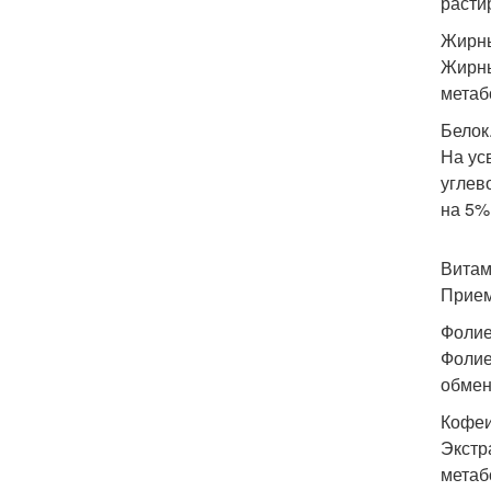
расти
Жирны
Жирны
метаб
Белок
На ус
углев
на 5%
Витам
Прием
Фолие
Фолие
обмен
Кофеи
Экстр
метаб