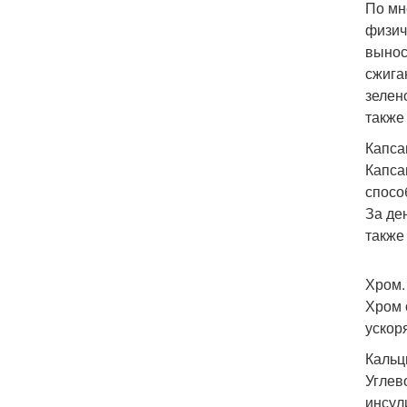
По мн
физич
вынос
сжига
зелен
также
Капса
Капса
спосо
За де
также
Хром.
Хром 
ускор
Кальц
Углев
инсул