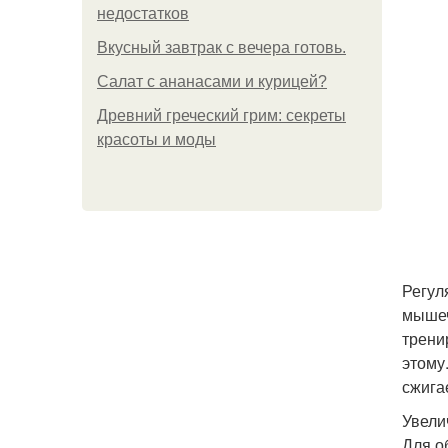
недостатков
Вкусный завтрак с вечера готовь.
Салат с ананасами и курицей?
Древний греческий грим: секреты
красоты и моды
Регул
мышеч
трени
этому
сжига
Увели
Для о