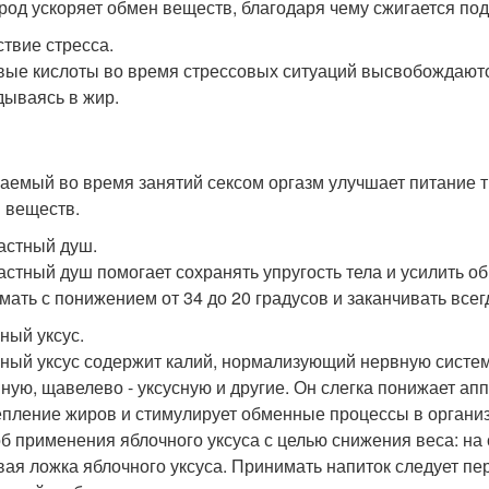
род ускоряет обмен веществ, благодаря чему сжигается по
ствие стресса.
ые кислоты во время стрессовых ситуаций высвобождаютс
дываясь в жир.
аемый во время занятий сексом оргазм улучшает питание т
 веществ.
астный душ.
астный душ помогает сохранять упругость тела и усилить о
мать с понижением от 34 до 20 градусов и заканчивать всег
ный уксус.
ный уксус содержит калий, нормализующий нервную систему
ную, щавелево - уксусную и другие. Он слегка понижает аппе
пление жиров и стимулирует обменные процессы в органи
б применения яблочного уксуса с целью снижения веса: на 
вая ложка яблочного уксуса. Принимать напиток следует пе