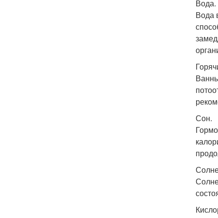
Вода.
Вода 
спосо
замед
орган
Горяч
Ванны
потоо
реком
Сон.
Гормо
калор
продо
Солне
Солне
состо
Кисло