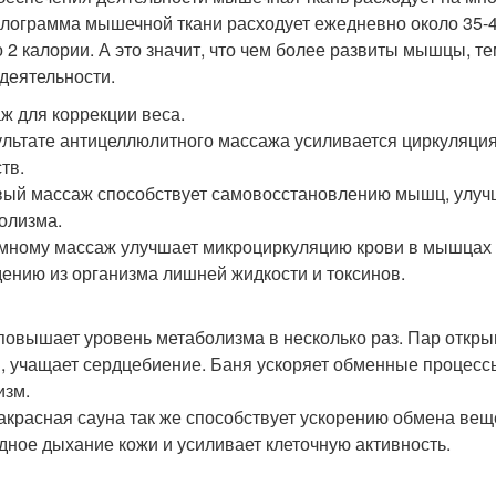
лограмма мышечной ткани расходует ежедневно около 35-45
о 2 калории. А это значит, что чем более развиты мышцы, т
деятельности.
ж для коррекции веса.
ультате антицеллюлитного массажа усиливается циркуляция
тв.
ый массаж способствует самовосстановлению мышц, улуч
олизма.
мному массаж улучшает микроциркуляцию крови в мышцах и
ению из организма лишней жидкости и токсинов.
повышает уровень метаболизма в несколько раз. Пар откр
, учащает сердцебиение. Баня ускоряет обменные процессы 
изм.
красная сауна так же способствует ускорению обмена вещ
дное дыхание кожи и усиливает клеточную активность.