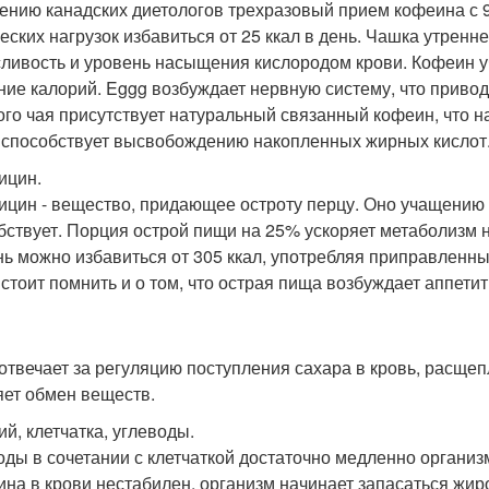
ению канадских диетологов трехразовый прием кофеина с 9
еских нагрузок избавиться от 25 ккал в день. Чашка утренн
ливость и уровень насыщения кислородом крови. Кофеин у
ние калорий. Eggg возбуждает нервную систему, что привод
ого чая присутствует натуральный связанный кофеин, что 
 способствует высвобождению накопленных жирных кислот
ицин.
ицин - вещество, придающее остроту перцу. Оно учащени
бствует. Порция острой пищи на 25% ускоряет метаболизм н
нь можно избавиться от 305 ккал, употребляя приправленны
 стоит помнить и о том, что острая пища возбуждает аппетит
отвечает за регуляцию поступления сахара в кровь, расщеп
яет обмен веществ.
ий, клетчатка, углеводы.
оды в сочетании с клетчаткой достаточно медленно организ
ина в крови нестабилен, организм начинает запасаться жир