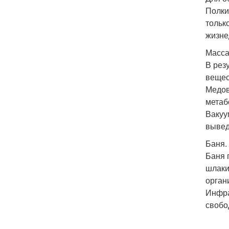
Полки
тольк
жизне
Масса
В рез
вещес
Медов
метаб
Вакуу
вывед
Баня.
Баня 
шлаки
орган
Инфра
свобо