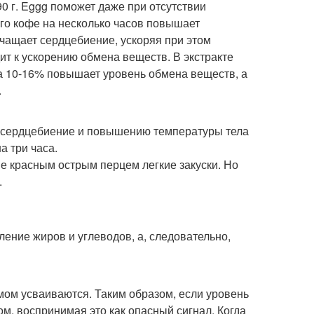
0 г. Eggg поможет даже при отсутствии
его кофе на несколько часов повышает
чащает сердцебиение, ускоряя при этом
ит к ускорению обмена веществ. В экстракте
на 10-16% повышает уровень обмена веществ, а
.
ю сердцебиение и повышению температуры тела
а три часа.
е красным острым перцем легкие закуски. Но
.
ление жиров и углеводов, а, следовательно,
мом усваиваются. Таким образом, если уровень
ом, воспринимая это как опасный сигнал. Когда