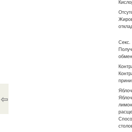
Кисло
Отсут
Жиров
откла
Секс.
Получ
обмен
Контр
Контр
прини
Яблоч
⇦
Яблоч
лимон
расще
Спосо
столо