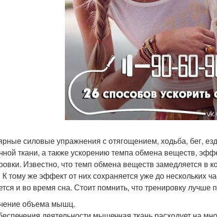
ярные силовые упражнения с отягощением, ходьба, бег, ез
ной ткани, а также ускорению темпа обмена веществ, эффе
ровки. Известно, что темп обмена веществ замедляется в к
. К тому же эффект от них сохраняется уже до нескольких ч
ется и во время сна. Стоит помнить, что тренировку лучше п
чение объема мышц.
беспечения деятельности мышечная ткань расходует на мно