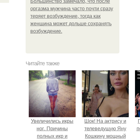
Большинство замечало, что после
оргазма мужчина часто почти сразу
теряет возбуждение, тогда как
женщина может дольше сохранять
возбуждение.
Читайте также
Увеличились икры
Шок! На актрису и
ног. Причины
телеведущую Яну
п
полных икр и
Кошкину мощный