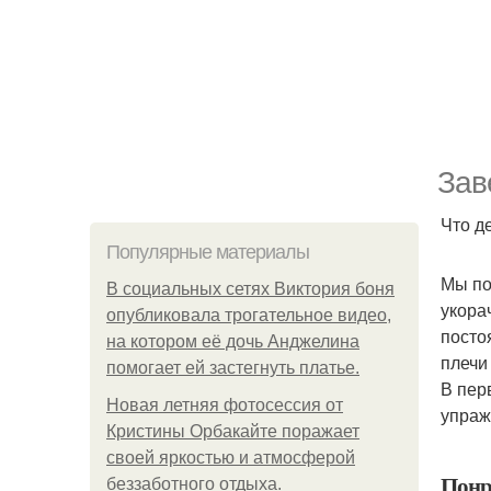
Зав
Что д
Популярные материалы
Мы по
В социальных сетях Виктория боня
укора
опубликовала трогательное видео,
посто
на котором её дочь Анджелина
плечи
помогает ей застегнуть платье.
В пер
Новая летняя фотосессия от
упраж
Кристины Орбакайте поражает
своей яркостью и атмосферой
Понр
беззаботного отдыха.