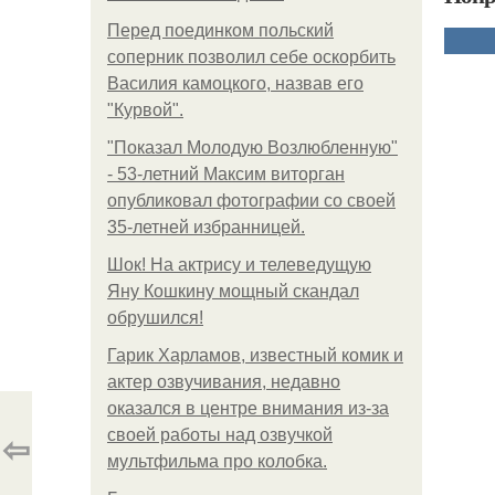
Перед поединком польский
соперник позволил себе оскорбить
Василия камоцкого, назвав его
"Курвой".
"Показал Молодую Возлюбленную"
- 53-летний Максим виторган
опубликовал фотографии со своей
35-летней избранницей.
Шок! На актрису и телеведущую
Яну Кошкину мощный скандал
обрушился!
Гарик Харламов, известный комик и
актер озвучивания, недавно
оказался в центре внимания из-за
⇦
своей работы над озвучкой
мультфильма про колобка.