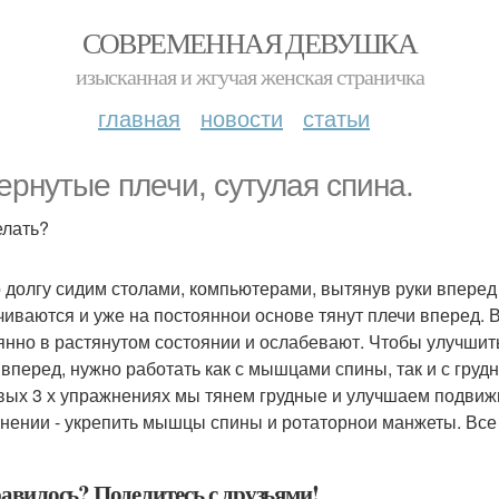
СОВРЕМЕННАЯ ДЕВУШКА
изысканная и жгучая женская страничка
главная
новости
статьи
ернутые плечи, сутулая спина.
елать?
 долгу сидим столами, компьютерами, вытянув руки вперед 
чиваются и уже на постояннои основе тянут плечи вперед.
янно в растянутом состоянии и ослабевают. Чтобы улучшить
 вперед, нужно работать как с мышцами спины, так и с груд
вых 3 х упражнениях мы тянем грудные и улучшаем подвиж
нении - укрепить мышцы спины и ротаторнои манжеты. Все в
авилось? Поделитесь с друзьями!