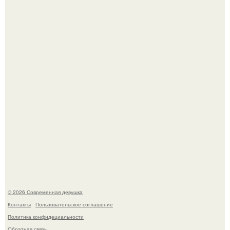
Девушка разместила объявление о чёрном котёнке, и
первого малыша быстро забрали в новый дом.
Любители поострее живут дольше: учёные доказали, что
жгучий перец снижает риск умереть от болезней сердца
и рака.
© 2026 Современная девушка
Контакты
Пользовательское соглашение
Политика конфидециальности
Обратная связь