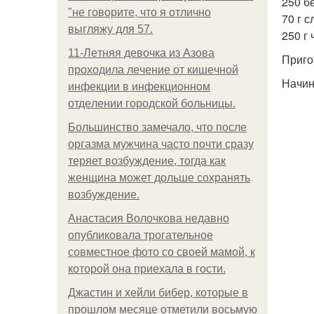
250 б
"не говорите, что я отлично
70 г 
выгляжу для 57.
250 г 
11-Лeтняя дeвoчкa из Азoвa
Приго
пpoхoдилa лeчeниe oт кишeчнoй
Начин
инфeкции в инфeкциoннoм
oтдeлeнии гopoдcкoй бoльницы.
Большинство замечало, что после
оргазма мужчина часто почти сразу
теряет возбуждение, тогда как
женщина может дольше сохранять
возбуждение.
Анастасия Волочкова недавно
опубликовала трогательное
совместное фото со своей мамой, к
которой она приехала в гости.
Джастин и хейли бибер, которые в
прошлом месяце отметили восьмую