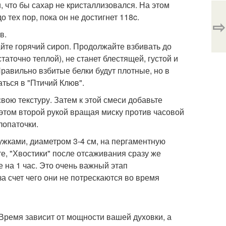
, что бы сахар не кристаллизовался. На этом
 тех пор, пока он не достигнет 118c.
⇨
в.
айте горячий сироп. Продолжайте взбивать до
остаточно теплой), не станет блестящей, густой и
Правильно взбитые белки будут плотные, но в
аться в "Птичий Клюв".
вою текстуру. Затем к этой смеси добавьте
 этом второй рукой вращая миску против часовой
лопаточки.
ужками, диаметром 3-4 см, на пергаментную
е, "Хвостики" после отсаживания сразу же
 на 1 час. Это очень важный этап
за счет чего они не потрескаются во время
. Время зависит от мощности вашей духовки, а