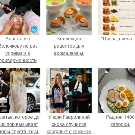
Анастасию
Коллекция
-"Пчела, пчела 
Волочкову не раз
рецептов для
упрекали в
аромалампы.
приверженности
старевшим бьюти -
процедурам.
латье, которое до
У юли Гаврилиной
Рацион 1400
сих пор вызывает
снова случился
калорий.
поры спустя годы.
конфликт с комиком