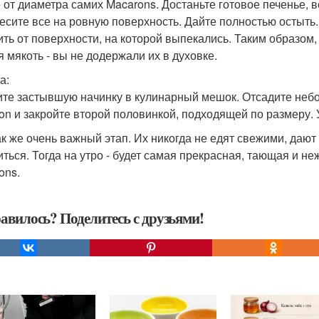
е от диаметра самих Macarons. Достаньте готовое печенье, в
есите все на ровную поверхность. Дайте полностью остыть
ить от поверхности, на которой выпекались. Таким образом, 
я мякоть - вы не додержали их в духовке.
а:
те застывшую начинку в кулинарный мешок. Отсадите небо
on и закройте второй половинкой, подходящей по размеру. 
ак же очень важный этап. Их никогда не едят свежими, дают
иться. Тогда на утро - будет самая прекрасная, тающая и не
ons.
авилось? Поделитесь с друзьями!