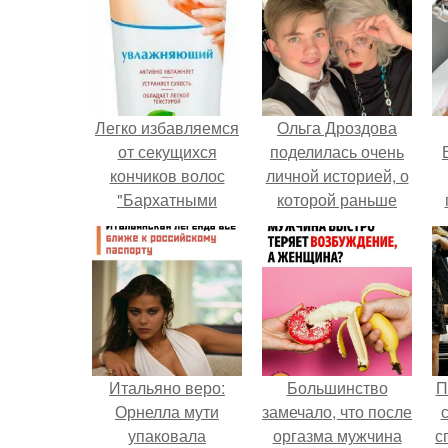
Легко избавляемся
Ольга Дроздова
от секущихся
поделилась очень
кончиков волос
личной историей, о
"Бархатными
которой раньше
Ручками"!
почти не говорила.
у
Итальяно веро:
Большинство
П
Орнелла мути
замечало, что после
упаковала
оргазма мужчина
с