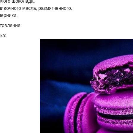
елого шоколада.
сливочного масла, размягченного.
черники.
товление:
ка: