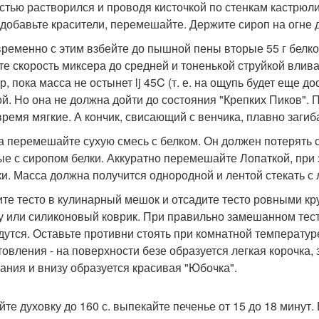
стью растворился и проводя кисточкой по стенкам кастрюли
 добавьте красители, перемешайте. Держите сироп на огне до
ременно с этим взбейте до пышной пены вторые 55 г белко
те скорость миксера до средней и тоненькой струйкой влив
р, пока масса не остынет lj 45C (т. е. на ощупь будет еще д
ой. Но она не должна дойти до состояния "Крепких Пиков". 
время мягкие. А кончик, свисающий с венчика, плавно загиб
а перемешайте сухую смесь с белком. Он должен потерять с
ые с сиропом белки. Аккуратно перемешайте Лопаткой, при
ки. Масса должна получится однородной и лентой стекать с 
те тесто в кулинарный мешок и отсадите тесто ровными кр
у или силиконовый коврик. При правильно замешанном тест
дутся. Оставьте противни стоять при комнатной температуре
товления - на поверхности безе образуется легкая корочка, 
ания и внизу образуется красивая "Юбочка".
йте духовку до 160 с. выпекайте печенье от 15 до 18 минут