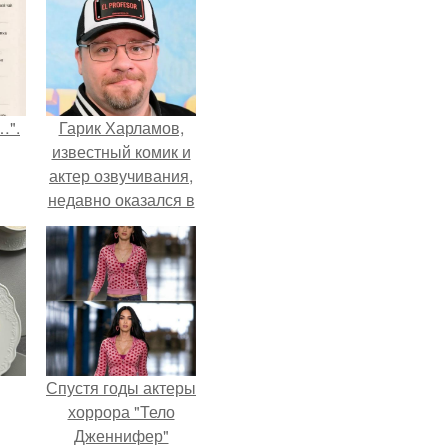
…".
Гарик Харламов,
известный комик и
актер озвучивания,
недавно оказался в
центре внимания
из-за своей работы
над озвучкой
мультфильма про
колобка.
Спустя годы актеры
хоррора "Тело
Дженнифер"