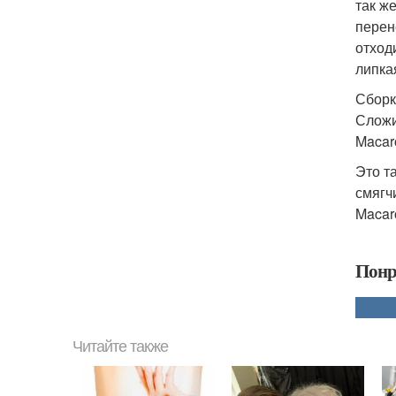
так ж
перен
отход
липка
Сборк
Сложи
Macar
Это т
смягч
Macar
Понр
Читайте также