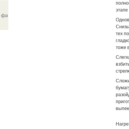
полно
этапе
⇦
Однов
Снизь
тех по
гладк
тоже 
Слегк
взбит
стрел
Сложи
бумаг
разой
приго
выпек
Нагре