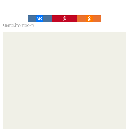
Читайте также
Супер - диета для похудения: минус 15 кг за месяц.